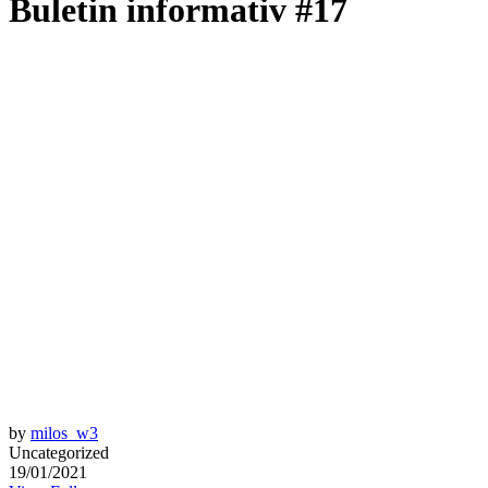
Buletin informativ #17
by
milos_w3
Uncategorized
19/01/2021