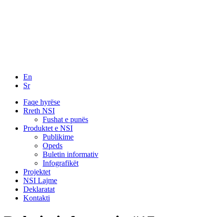
En
Sr
Faqe hyrëse
Rreth NSI
Fushat e punës
Produktet e NSI
Publikime
Opeds
Buletin informativ
Infografikët
Projektet
NSI Lajme
Deklaratat
Kontakti