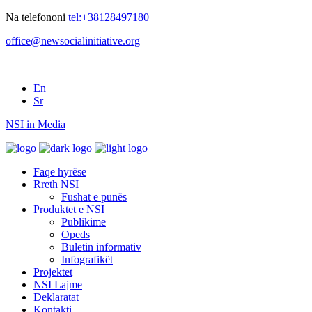
Na telefononi
tel:+38128497180
office@newsocialinitiative.org
En
Sr
NSI in Media
Faqe hyrëse
Rreth NSI
Fushat e punës
Produktet e NSI
Publikime
Opeds
Buletin informativ
Infografikët
Projektet
NSI Lajme
Deklaratat
Kontakti