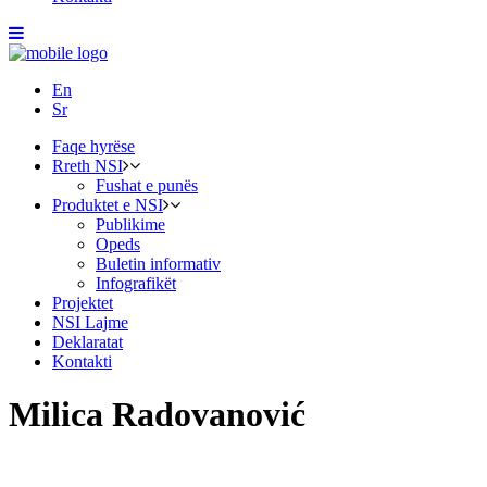
En
Sr
Faqe hyrëse
Rreth NSI
Fushat e punës
Produktet e NSI
Publikime
Opeds
Buletin informativ
Infografikët
Projektet
NSI Lajme
Deklaratat
Kontakti
Milica Radovanović