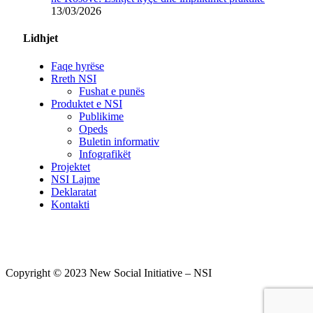
13/03/2026
Lidhjet
Faqe hyrëse
Rreth NSI
Fushat e punës
Produktet e NSI
Publikime
Opeds
Buletin informativ
Infografikët
Projektet
NSI Lajme
Deklaratat
Kontakti
Copyright © 2023 New Social Initiative – NSI