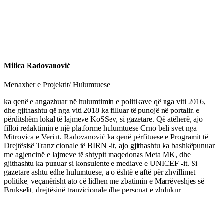
Milica Radovanović
Menaxher e Projektit/ Hulumtuese
ka qenë e angazhuar në hulumtimin e politikave që nga viti 2016,
dhe gjithashtu që nga viti 2018 ka filluar të punojë në portalin e
përditshëm lokal të lajmeve KoSSev, si gazetare. Që atëherë, ajo
filloi redaktimin e një platforme hulumtuese Crno beli svet nga
Mitrovica e Veriut. Radovanović ka qenë përfituese e Programit të
Drejtësisë Tranzicionale të BIRN -it, ajo gjithashtu ka bashkëpunuar
me agjencinë e lajmeve të shtypit maqedonas Meta MK, dhe
gjithashtu ka punuar si konsulente e mediave e UNICEF -it. Si
gazetare ashtu edhe hulumtuese, ajo është e aftë për zhvillimet
politike, veçanërisht ato që lidhen me zbatimin e Marrëveshjes së
Brukselit, drejtësinë tranzicionale dhe personat e zhdukur.