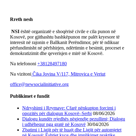
Rreth nesh
NSI
është organizatë e shoqërisë civile e cila punon në
Kosovë, por gjithashtu bashkëpunon me palët kryesore të
interesit në rajonin e Ballkanit Perëndimor, për të ndikuar
përfundimisht në përfshirjen, ndërtimin e besimit, proceset e
demokratizimit dhe qeverisjen e mirë në Kosovë.
Na telefononi
+38128497180
Na vizitoni
Čika Jovina V/117, Mitrovica e Veriut
office@newsocialinitiative.org
Publikimet e fundit
Ndryshimi i Rrymave: Çfarë nënkupton forcimi i
opozitës për dialogun Kosovë–Serbi
08/06/2026
Dialogu kundër rrjedhës nëgjendje pezullimi; Dialogu
i udhëhequr nga gratë në Kosovë
30/04/2026
Zbatimi i Ligjit për të huajt dhe Ligjit për automjetet
në Kosovë: Ështjet kyçe dhe implikimet praktike