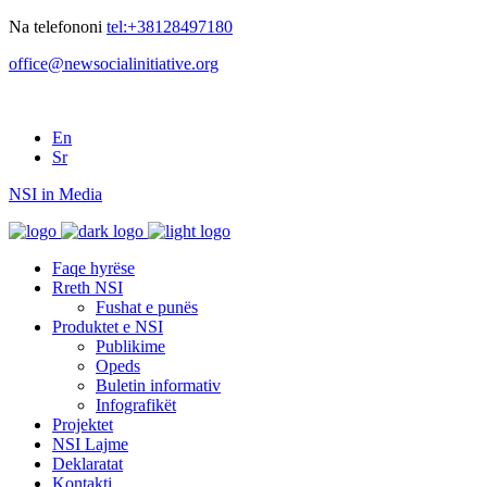
Na telefononi
tel:+38128497180
office@newsocialinitiative.org
En
Sr
NSI in Media
Faqe hyrëse
Rreth NSI
Fushat e punës
Produktet e NSI
Publikime
Opeds
Buletin informativ
Infografikët
Projektet
NSI Lajme
Deklaratat
Kontakti