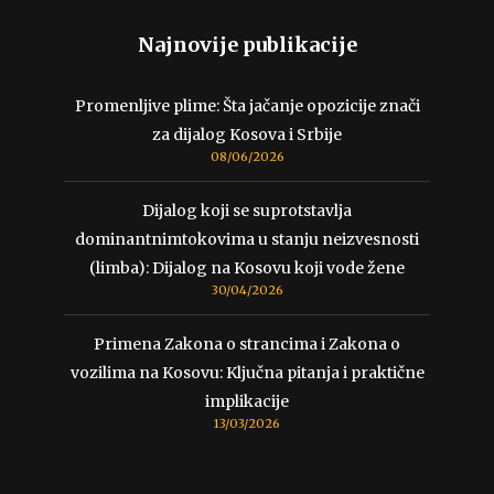
Najnovije publikacije
Promenljive plime: Šta jačanje opozicije znači
za dijalog Kosova i Srbije
08/06/2026
Dijalog koji se suprotstavlja
dominantnimtokovima u stanju neizvesnosti
(limba): Dijalog na Kosovu koji vode žene
30/04/2026
Primena Zakona o strancima i Zakona o
vozilima na Kosovu: Ključna pitanja i praktične
implikacije
13/03/2026