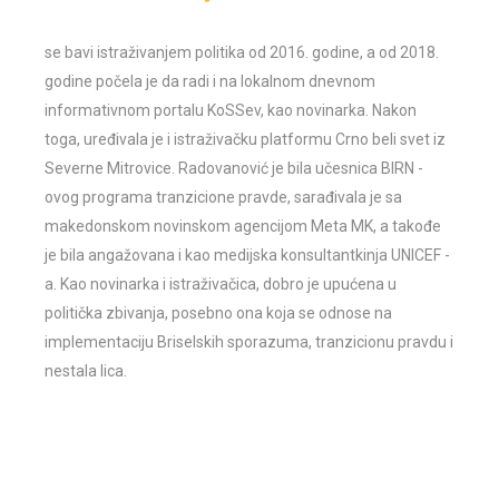
se bavi istraživanjem politika od 2016. godine, a od 2018.
godine počela je da radi i na lokalnom dnevnom
informativnom portalu KoSSev, kao novinarka. Nakon
toga, uređivala je i istraživačku platformu Crno beli svet iz
Severne Mitrovice. Radovanović je bila učesnica BIRN -
ovog programa tranzicione pravde, sarađivala je sa
makedonskom novinskom agencijom Meta MK, a takođe
je bila angažovana i kao medijska konsultantkinja UNICEF -
a. Kao novinarka i istraživačica, dobro je upućena u
politička zbivanja, posebno ona koja se odnose na
implementaciju Briselskih sporazuma, tranzicionu pravdu i
nestala lica.