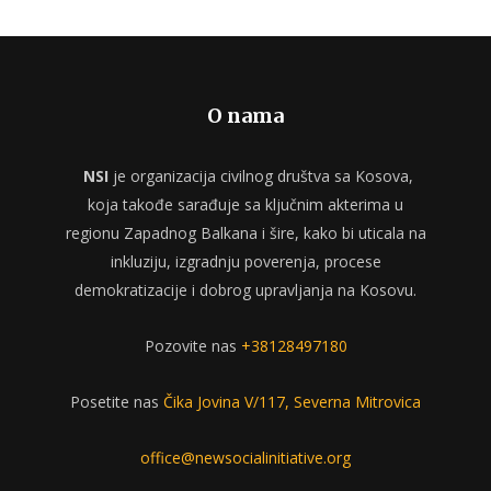
O nama
NSI
je organizacija civilnog društva sa Kosova,
koja takođe sarađuje sa ključnim akterima u
regionu Zapadnog Balkana i šire, kako bi uticala na
inkluziju, izgradnju poverenja, procese
demokratizacije i dobrog upravljanja na Kosovu.
Pozovite nas
+38128497180
Posetite nas
Čika Jovina V/117, Severna Mitrovica
office@newsocialinitiative.org