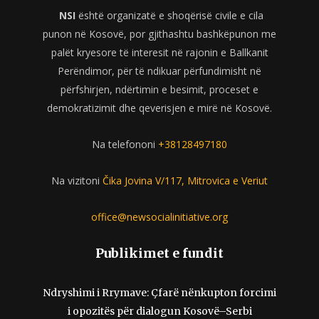
NSI
është organizatë e shoqërisë civile e cila
punon në Kosovë, por gjithashtu bashkëpunon me
palët kryesore të interesit në rajonin e Ballkanit
Perëndimor, për të ndikuar përfundimisht në
përfshirjen, ndërtimin e besimit, proceset e
demokratizimit dhe qeverisjen e mirë në Kosovë.
Na telefononi
+38128497180
Na vizitoni
Čika Jovina V/117, Mitrovica e Veriut
office@newsocialinitiative.org
Publikimet e fundit
Ndryshimi i Rrymave: Çfarë nënkupton forcimi
i opozitës për dialogun Kosovë–Serbi