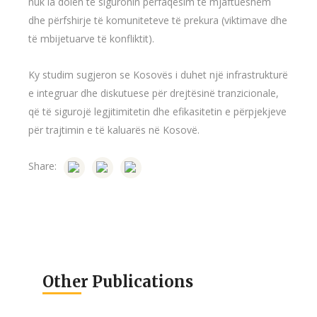
nuk ia dolën të siguronin përfaqësim të mjaftueshëm
dhe përfshirje të komuniteteve të prekura (viktimave dhe
të mbijetuarve të konfliktit).
Ky studim sugjeron se Kosovës i duhet një infrastrukturë
e integruar dhe diskutuese për drejtësinë tranzicionale,
që të sigurojë legjitimitetin dhe efikasitetin e përpjekjeve
për trajtimin e të kaluarës në Kosovë.
Share:
Other Publications