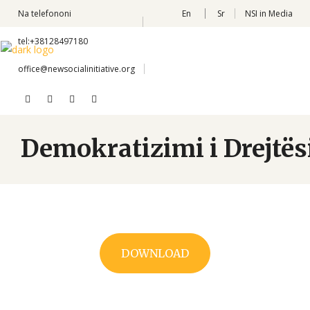
Na telefononi
En
Sr
NSI in Media
tel:+38128497180
office@newsocialinitiative.org
Demokratizimi i Drejtës
DOWNLOAD