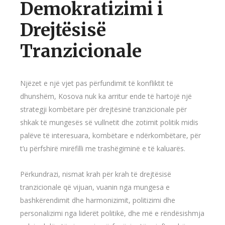
Demokratizimi i
Drejtësisë
Tranzicionale
Njëzet e një vjet pas përfundimit të konfliktit të
dhunshëm, Kosova nuk ka arritur ende të hartojë një
strategji kombëtare për drejtësinë tranzicionale për
shkak të mungesës së vullnetit dhe zotimit politik midis
palëve të interesuara, kombëtare e ndërkombëtare, për
t’u përfshirë mirëfilli me trashëgiminë e të kaluarës.
Përkundrazi, nismat krah për krah të drejtësisë
tranzicionale që vijuan, vuanin nga mungesa e
bashkërendimit dhe harmonizimit, politizimi dhe
personalizimi nga liderët politikë, dhe më e rëndësishmja