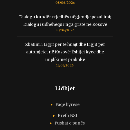
08/06/2026
Dialogu kundër rrjedhës nëgjendje pezullimi;
Dialogu i udhëhequr nga gratë në Kosovë
30/04/2026
Zbatimi i Ligjit për të huajt dhe Ligjit për
automjetet në Kosovë: Ështjet kyçe dhe
implikimet praktike
13/03/2026
Lidhjet
Faqe hyrëse
Rreth NSI
Fushat e punës