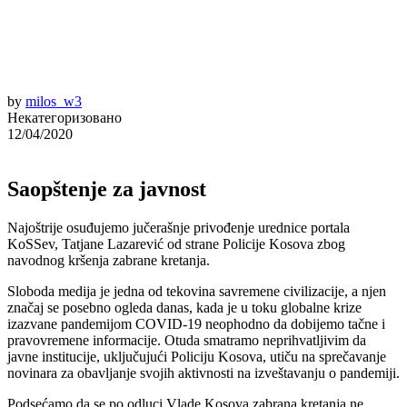
by
milos_w3
Некатегоризовано
12/04/2020
Saopštenje za javnost
Najoštrije osuđujemo jučerašnje privođenje urednice portala
KoSSev, Tatjane Lazarević od strane Policije Kosova zbog
navodnog kršenja zabrane kretanja.
Sloboda medija je jedna od tekovina savremene civilizacije, a njen
značaj se posebno ogleda danas, kada je u toku globalne krize
izazvane pandemijom COVID-19 neophodno da dobijemo tačne i
pravovremene informacije. Otuda smatramo neprihvatljivim da
javne institucije, uključujući Policiju Kosova, utiču na sprečavanje
novinara za obavljanje svojih aktivnosti na izveštavanju o pandemiji.
Podsećamo da se po odluci Vlade Kosova zabrana kretanja ne