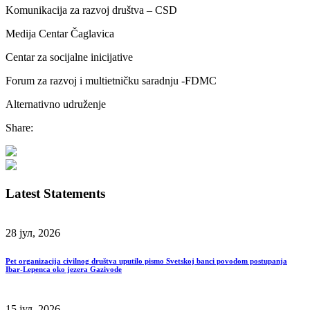
Komunikacija za razvoj društva – CSD
Medija Centar Čaglavica
Centar za socijalne inicijative
Forum za razvoj i multietničku saradnju -FDMC
Alternativno udruženje
Share:
Latest Statements
28 јул, 2026
Pet organizacija civilnog društva uputilo pismo Svetskoj banci povodom postupanja
Ibar-Lepenca oko jezera Gazivode
15 јул, 2026