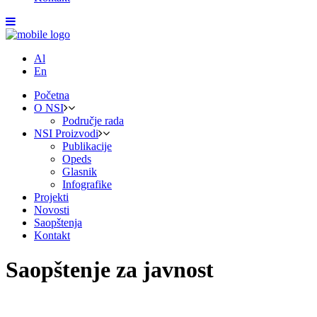
Al
En
Početna
O NSI
Područje rada
NSI Proizvodi
Publikacije
Opeds
Glasnik
Infografike
Projekti
Novosti
Saopštenja
Kontakt
Saopštenje za javnost