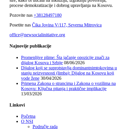
šire, kako bi uticala na inkluziju, izgradnju poverenja,
procese demokratizacije i dobrog upravljanja na Kosovu.
Pozovite nas
+38128497180
Posetite nas
Čika Jovina V/117, Severna Mitrovica
office@newsocialinitiative.org
Najnovije publikacije
Promenljive plime: Šta jačanje opozicije znači za
dijalog Kosova i Srbije
08/06/2026
Dijalog koji se suprotstavlja dominantnimtokovima u
stanju neizvesnosti (limba): Dijalog na Kosovu koji
vode žene
30/04/2026
Primena Zakona o strancima i Zakona o vozilima na
Kosovu: Ključna pitanja i praktične implikacije
13/03/2026
Linkovi
Početna
O NSI
Područje rada