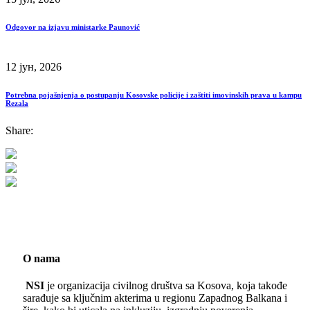
Odgovor na izjavu ministarke Paunović
12 јун, 2026
Potrebna pojašnjenja o postupanju Kosovske policije i zaštiti imovinskih prava u kampu
Rezala
Share:
O nama
NSI
je organizacija civilnog društva sa Kosova, koja takođe
sarađuje sa ključnim akterima u regionu Zapadnog Balkana i