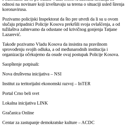
odnosi na novinare koji izveštavaju sa terena o situaciji usled širenja
koronavirusa.
Pozivamo policijski Inspektorat da što pre utvrdi da li su u ovom
slučaju pripadnici Policije Kosova prekršili svoja ovlašćenja, a od
tužilaštva zahtevamo da odustane od krivičnog gonjenja Tatjane
Lazarević.
Takođe pozivamo Vladu Kosova da insistira na pravilnom
sprovođenju svojih odluka, a od međunarodnih institucija i
organizacija očekujemo da osude ovaj postupak Policije Kosova.
Saopštenje potpisali:
Nova društvena inicijativa – NSI
Institut za teritorijalni ekonomski razvoj – InTER
Portal Crno beli svet
Lokalna inicijativa LINK
Gračanica Online
Centar za zastupanje demokratske kulture – ACDC