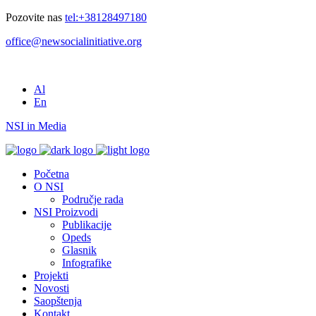
Pozovite nas
tel:+38128497180
office@newsocialinitiative.org
Al
En
NSI in Media
Početna
O NSI
Područje rada
NSI Proizvodi
Publikacije
Opeds
Glasnik
Infografike
Projekti
Novosti
Saopštenja
Kontakt