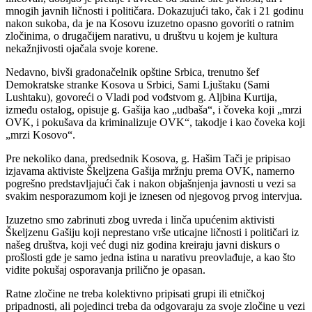
mnogih javnih ličnosti i političara. Dokazujući tako, čak i 21 godinu
nakon sukoba, da je na Kosovu izuzetno opasno govoriti o ratnim
zločinima, o drugačijem narativu, u društvu u kojem je kultura
nekažnjivosti ojačala svoje korene.
Nedavno, bivši gradonačelnik opštine Srbica, trenutno šef
Demokratske stranke Kosova u Srbici, Sami Ljuštaku (Sami
Lushtaku), govoreći o Vladi pod vođstvom g. Aljbina Kurtija,
između ostalog, opisuje g. Gašija kao „udbaša“, i čoveka koji „mrzi
OVK, i pokušava da kriminalizuje OVK“, takodje i kao čoveka koji
„mrzi Kosovo“.
Pre nekoliko dana, predsednik Kosova, g. Hašim Tači je pripisao
izjavama aktiviste Škeljzena Gašija mržnju prema OVK, namerno
pogrešno predstavljajući čak i nakon objašnjenja javnosti u vezi sa
svakim nesporazumom koji je iznesen od njegovog prvog intervjua.
Izuzetno smo zabrinuti zbog uvreda i linča upućenim aktivisti
Škeljzenu Gašiju koji neprestano vrše uticajne ličnosti i političari iz
našeg društva, koji već dugi niz godina kreiraju javni diskurs o
prošlosti gde je samo jedna istina u narativu preovlađuje, a kao što
vidite pokušaj osporavanja prilično je opasan.
Ratne zločine ne treba kolektivno pripisati grupi ili etničkoj
pripadnosti, ali pojedinci treba da odgovaraju za svoje zločine u vezi