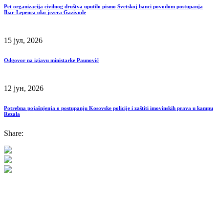
Pet organizacija civilnog društva uputilo pismo Svetskoj banci povodom postupanja
Ibar-Lepenca oko jezera Gazivode
15 јул, 2026
Odgovor na izjavu ministarke Paunović
12 јун, 2026
Potrebna pojašnjenja o postupanju Kosovske policije i zaštiti imovinskih prava u kampu
Rezala
Share: