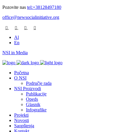
Pozovite nas
tel:+38128497180
office@newsocialinitiative.org
Al
En
NSI in Media
Početna
O NSI
Područje rada
NSI Proizvodi
Publikacije
Opeds
Glasnik
Infografike
Projekti
Novosti
Saopštenja
Kontakt