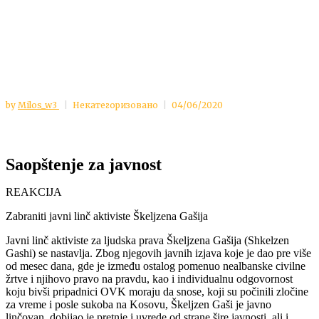
by
Milos_w3
Некатегоризовано
04/06/2020
Saopštenje za javnost
REAKCIJA
Zabraniti javni linč aktiviste Škeljzena Gašija
Javni linč aktiviste za ljudska prava Škeljzena Gašija (Shkelzen
Gashi) se nastavlja. Zbog njegovih javnih izjava koje je dao pre više
od mesec dana, gde je između ostalog pomenuo nealbanske civilne
žrtve i njihovo pravo na pravdu, kao i individualnu odgovornost
koju bivši pripadnici OVK moraju da snose, koji su počinili zločine
za vreme i posle sukoba na Kosovu, Škeljzen Gaši je javno
linčovan, dobijao je pretnje i uvrede od strane šire javnosti, ali i