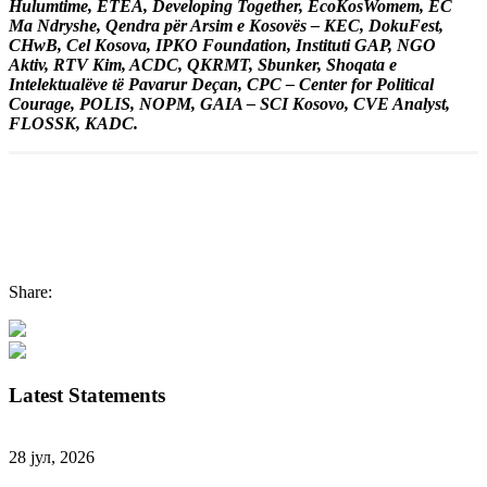
Hulumtime, ETEA, Developing Together, EcoKosWomem, EC
Ma Ndryshe, Qendra për Arsim e Kosovës – KEC, DokuFest,
CHwB, Cel Kosova, IPKO Foundation, Instituti GAP, NGO
Aktiv, RTV Kim, ACDC, QKRMT, Sbunker, Shoqata e
Intelektualëve të Pavarur Deçan, CPC – Center for Political
Courage, POLIS, NOPM, GAIA – SCI Kosovo, CVE Analyst,
FLOSSK, KADC.
Share:
Latest Statements
28 јул, 2026