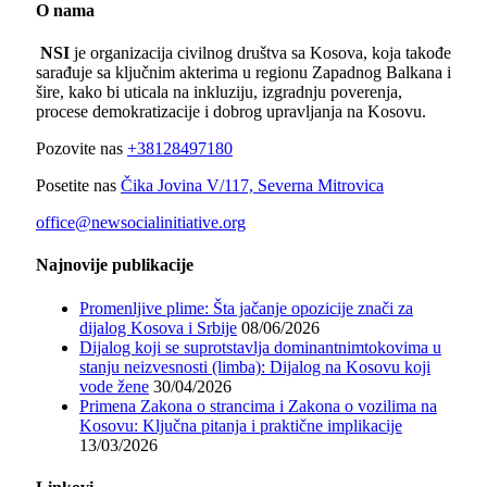
O nama
NSI
je organizacija civilnog društva sa Kosova, koja takođe
sarađuje sa ključnim akterima u regionu Zapadnog Balkana i
šire, kako bi uticala na inkluziju, izgradnju poverenja,
procese demokratizacije i dobrog upravljanja na Kosovu.
Pozovite nas
+38128497180
Posetite nas
Čika Jovina V/117, Severna Mitrovica
office@newsocialinitiative.org
Najnovije publikacije
Promenljive plime: Šta jačanje opozicije znači za
dijalog Kosova i Srbije
08/06/2026
Dijalog koji se suprotstavlja dominantnimtokovima u
stanju neizvesnosti (limba): Dijalog na Kosovu koji
vode žene
30/04/2026
Primena Zakona o strancima i Zakona o vozilima na
Kosovu: Ključna pitanja i praktične implikacije
13/03/2026