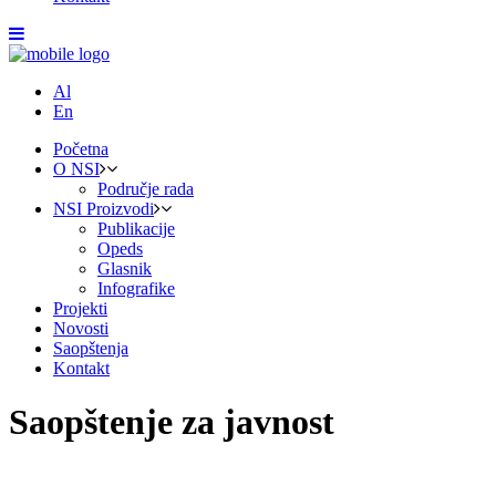
Al
En
Početna
O NSI
Područje rada
NSI Proizvodi
Publikacije
Opeds
Glasnik
Infografike
Projekti
Novosti
Saopštenja
Kontakt
Saopštenje za javnost