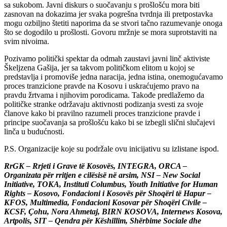
sa sukobom. Javni diskurs o suočavanju s prošlošću mora biti
zasnovan na dokazima jer svaka pogrešna tvrdnja ili pretpostavka
mogu ozbiljno štetiti naporima da se stvori tačno razumevanje onoga
što se dogodilo u prošlosti. Govoru mržnje se mora suprotstaviti na
svim nivoima.
Pozivamo politički spektar da odmah zaustavi javni linč aktiviste
Škeljzena Gašija, jer sa takvom političkom elitom u kojoj se
predstavlja i promoviše jedna naracija, jedna istina, onemogućavamo
proces tranzicione pravde na Kosovu i uskraćujemo pravo na
pravdu žrtvama i njihovim porodicama. Takođe predlažemo da
političke stranke održavaju aktivnosti podizanja svesti za svoje
članove kako bi pravilno razumeli proces tranzicione pravde i
principe suočavanja sa prošlošću kako bi se izbegli slični slučajevi
linča u budućnosti.
P.S. Organizacije koje su podržale ovu inicijativu su izlistane ispod.
RrGK – Rrjeti i Grave të Kosovës, INTEGRA, ORCA –
Organizata për rritjen e cilësisë në arsim, NSI – New Social
Initiative, TOKA, Instituti Columbus, Youth Initiative for Human
Rights – Kosovo, Fondacioni i Kosovës për Shoqëri të Hapur –
KFOS, Multimedia, Fondacioni Kosovar për Shoqëri Civile –
KCSF, Çohu, Nora Ahmetaj, BIRN KOSOVA, Internews Kosova,
Artpolis, SIT – Qendra për Këshillim, Shërbime Sociale dhe