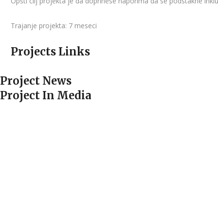
Opšti cilj projekta je da doprinese naporima da se podstakne ink
Trajanje projekta: 7 meseci
Projects Links
Project News
Project In Media