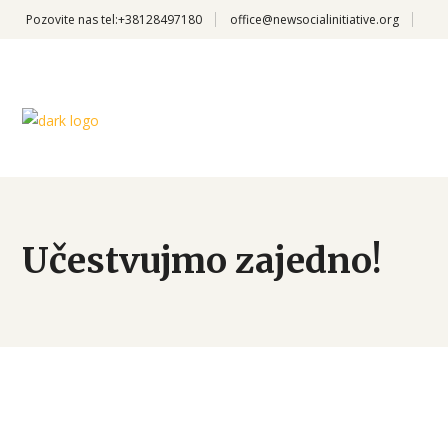
Pozovite nas
tel:+38128497180
office@newsocialinitiative.org
Učestvujmo zajedno!