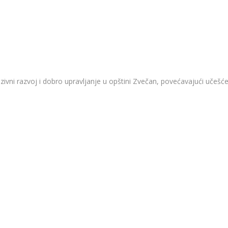
luzivni razvoj i dobro upravljanje u opštini Zvečan, povećavajući uč