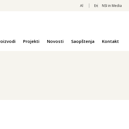
Al
En
NSI in Media
roizvodi
Projekti
Novosti
Saopštenja
Kontakt