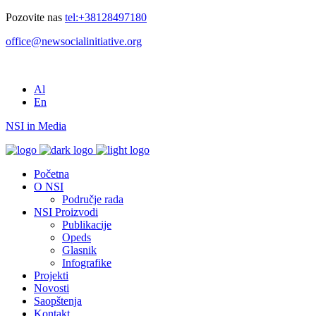
Pozovite nas
tel:+38128497180
office@newsocialinitiative.org
Al
En
NSI in Media
Početna
O NSI
Područje rada
NSI Proizvodi
Publikacije
Opeds
Glasnik
Infografike
Projekti
Novosti
Saopštenja
Kontakt