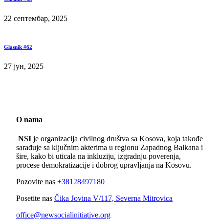
22 септембар, 2025
Glasnik #62
27 јун, 2025
O nama
NSI
je organizacija civilnog društva sa Kosova, koja takođe
sarađuje sa ključnim akterima u regionu Zapadnog Balkana i
šire, kako bi uticala na inkluziju, izgradnju poverenja,
procese demokratizacije i dobrog upravljanja na Kosovu.
Pozovite nas
+38128497180
Posetite nas
Čika Jovina V/117, Severna Mitrovica
office@newsocialinitiative.org