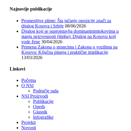
Najnovije publikacije
Promenljive plime: Šta jačanje opozicije znači za
dijalog Kosova i Srbije
08/06/2026
Dijalog koji se suprotstavlja dominantnimtokovima u
stanju neizvesnosti (limba): Dijalog na Kosovu koji
vode žene
30/04/2026
Primena Zakona o strancima i Zakona o vozilima na
Kosovu: Ključna pitanja i praktične implikacije
13/03/2026
Linkovi
Početna
O NSI
Područje rada
NSI Proizvodi
Publikacije
Opeds
Glasnik
Infografike
Projekti
Novosti