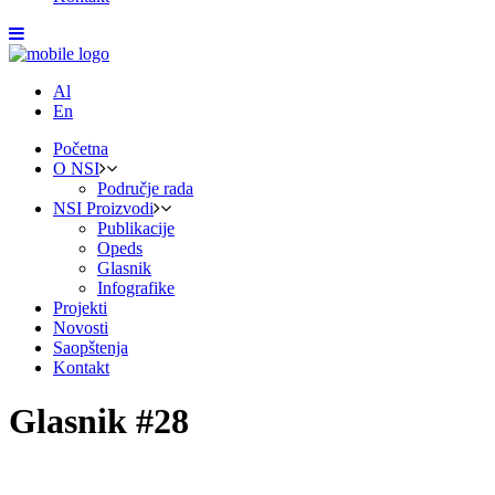
Al
En
Početna
O NSI
Područje rada
NSI Proizvodi
Publikacije
Opeds
Glasnik
Infografike
Projekti
Novosti
Saopštenja
Kontakt
Glasnik #28