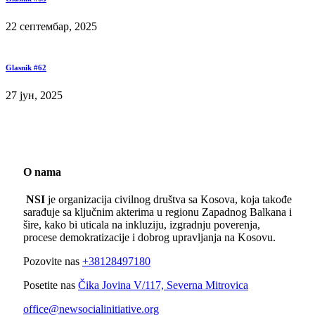
22 септембар, 2025
Glasnik #62
27 јун, 2025
O nama
NSI
je organizacija civilnog društva sa Kosova, koja takođe
sarađuje sa ključnim akterima u regionu Zapadnog Balkana i
šire, kako bi uticala na inkluziju, izgradnju poverenja,
procese demokratizacije i dobrog upravljanja na Kosovu.
Pozovite nas
+38128497180
Posetite nas
Čika Jovina V/117, Severna Mitrovica
office@newsocialinitiative.org