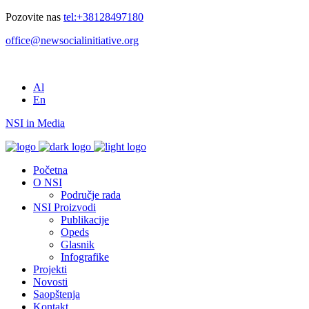
Pozovite nas
tel:+38128497180
office@newsocialinitiative.org
Al
En
NSI in Media
Početna
O NSI
Područje rada
NSI Proizvodi
Publikacije
Opeds
Glasnik
Infografike
Projekti
Novosti
Saopštenja
Kontakt