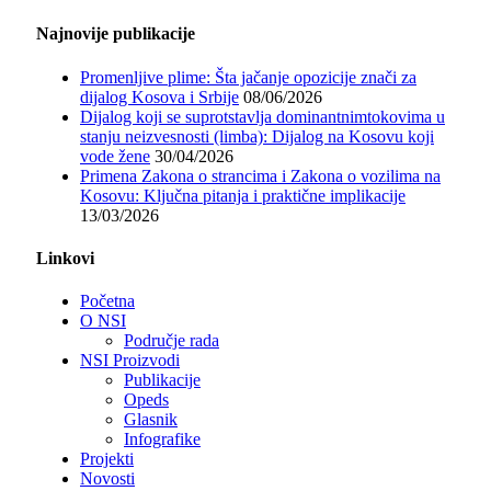
Najnovije publikacije
Promenljive plime: Šta jačanje opozicije znači za
dijalog Kosova i Srbije
08/06/2026
Dijalog koji se suprotstavlja dominantnimtokovima u
stanju neizvesnosti (limba): Dijalog na Kosovu koji
vode žene
30/04/2026
Primena Zakona o strancima i Zakona o vozilima na
Kosovu: Ključna pitanja i praktične implikacije
13/03/2026
Linkovi
Početna
O NSI
Područje rada
NSI Proizvodi
Publikacije
Opeds
Glasnik
Infografike
Projekti
Novosti