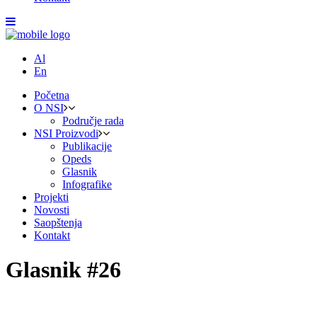
Al
En
Početna
O NSI
Područje rada
NSI Proizvodi
Publikacije
Opeds
Glasnik
Infografike
Projekti
Novosti
Saopštenja
Kontakt
Glasnik #26