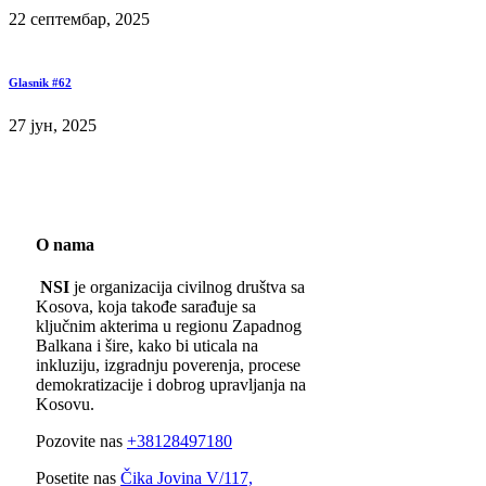
22 септембар, 2025
Glasnik #62
27 јун, 2025
O nama
NSI
je organizacija civilnog društva sa
Kosova, koja takođe sarađuje sa
ključnim akterima u regionu Zapadnog
Balkana i šire, kako bi uticala na
inkluziju, izgradnju poverenja, procese
demokratizacije i dobrog upravljanja na
Kosovu.
Pozovite nas
+38128497180
Posetite nas
Čika Jovina V/117,