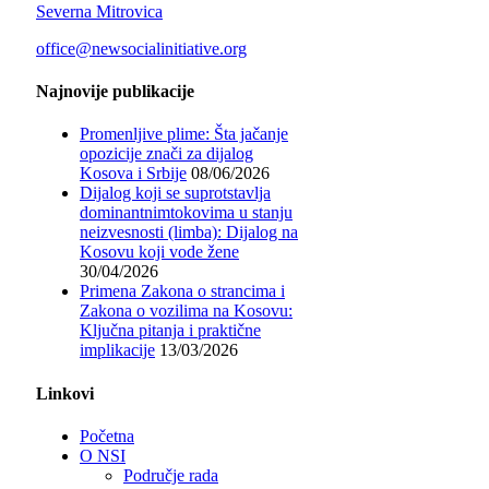
Severna Mitrovica
office@newsocialinitiative.org
Najnovije publikacije
Promenljive plime: Šta jačanje
opozicije znači za dijalog
Kosova i Srbije
08/06/2026
Dijalog koji se suprotstavlja
dominantnimtokovima u stanju
neizvesnosti (limba): Dijalog na
Kosovu koji vode žene
30/04/2026
Primena Zakona o strancima i
Zakona o vozilima na Kosovu:
Ključna pitanja i praktične
implikacije
13/03/2026
Linkovi
Početna
O NSI
Područje rada