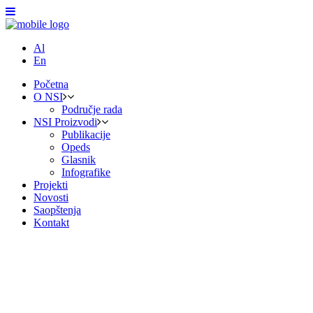
Al
En
Početna
O NSI
Područje rada
NSI Proizvodi
Publikacije
Opeds
Glasnik
Infografike
Projekti
Novosti
Saopštenja
Kontakt