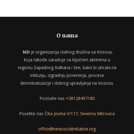
O nama
NSI
je organizacija civilnog društva sa Kosova,
koja takođe sarađuje sa ključnim akterima u
regionu Zapadnog Balkana i šire, kako bi uticala na
inkluziju, izgradnju poverenja, procese
demokratizacije i dobrog upravljanja na Kosovu.
Pozovite nas
+38128497180
Posetite nas
Čika Jovina V/117, Severna Mitrovica
office@newsocialinitiative.org