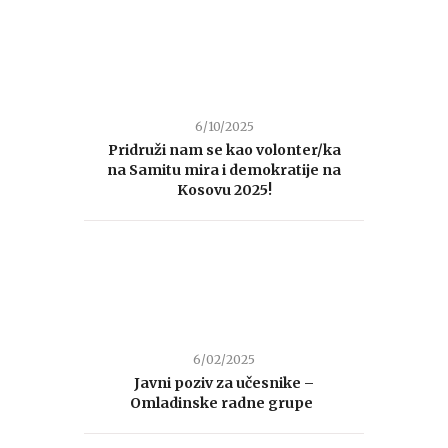
6/10/2025
Pridruži nam se kao volonter/ka
na Samitu mira i demokratije na
Kosovu 2025!
6/02/2025
Javni poziv za učesnike –
Omladinske radne grupe