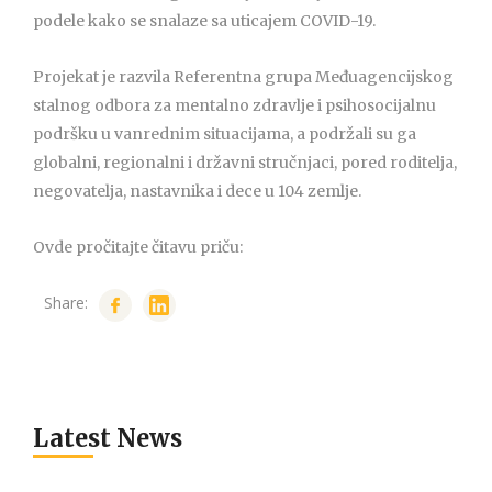
podele kako se snalaze sa uticajem COVID-19.
Projekat je razvila Referentna grupa Međuagencijskog
stalnog odbora za mentalno zdravlje i psihosocijalnu
podršku u vanrednim situacijama, a podržali su ga
globalni, regionalni i državni stručnjaci, pored roditelja,
negovatelja, nastavnika i dece u 104 zemlje.
Ovde pročitajte čitavu priču:
Share:
Latest News