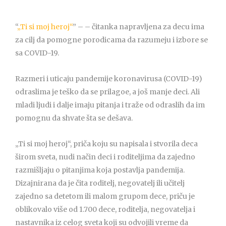
“
„Ti si moj heroj“
” – – čitanka napravljena za decu ima
za cilj da pomogne porodicama da razumeju i izbore se
sa COVID-19.
Razmeri i uticaju pandemije koronavirusa (COVID-19)
odraslima je teško da se prilagoe, a još manje deci. Ali
mladi ljudi i dalje imaju pitanja i traže od odraslih da im
pomognu da shvate šta se dešava.
„Ti si moj heroj“, priča koju su napisala i stvorila deca
širom sveta, nudi način deci i roditeljima da zajedno
razmišljaju o pitanjima koja postavlja pandemija.
Dizajnirana da je čita roditelj, negovatelj ili učitelj
zajedno sa detetom ili malom grupom dece, priču je
oblikovalo više od 1.700 dece, roditelja, negovatelja i
nastavnika iz celog sveta koji su odvojili vreme da