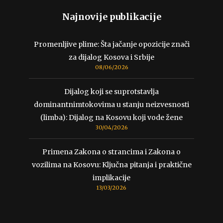
Najnovije publikacije
Promenljive plime: Šta jačanje opozicije znači
za dijalog Kosova i Srbije
08/06/2026
Dijalog koji se suprotstavlja
dominantnimtokovima u stanju neizvesnosti
(limba): Dijalog na Kosovu koji vode žene
30/04/2026
Primena Zakona o strancima i Zakona o
vozilima na Kosovu: Ključna pitanja i praktične
implikacije
13/03/2026