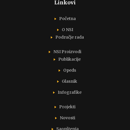
Linkovi
Početna
O NSI
Područje rada
NSI Proizvodi
Publikacije
Opeds
Glasnik
Infografike
Projekti
Novosti
Saopštenja