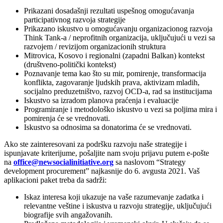
Prikazani dosadašnji rezultati uspešnog omogućavanja
participativnog razvoja strategije
Prikazano iskustvo u omogućavanju organizacionog razvoja
Think Tank-a / neprofitnih organizacija, uključujući u vezi sa
razvojem / revizijom organizacionih struktura
Mitrovica, Kosovo i regionalni (zapadni Balkan) kontekst
(društveno-politički kontekst)
Poznavanje tema kao što su mir, pomirenje, transformacija
konflikta, zagovaranje ljudskih prava, aktivizam mladih,
socijalno preduzetništvo, razvoj OCD-a, rad sa institucijama
Iskustvo sa izradom planova praćenja i evaluacije
Programiranje i metodološko iskustvo u vezi sa poljima mira i
pomirenja će se vrednovati.
Iskustvo sa odnosima sa donatorima će se vrednovati.
Ako ste zainteresovani za podršku razvoju naše strategije i
ispunjavate kriterijume, pošaljite nam svoju prijavu putem e-pošte
na
office@newsocialinitiative.org
sa naslovom “Strategy
development procurement” najkasnije do 6. avgusta 2021. Vaš
aplikacioni paket treba da sadrži:
Iskaz interesa koji ukazuje na vaše razumevanje zadatka i
relevantne veštine i iskustva u razvoju strategije, uključujući
biografije svih angažovanih.