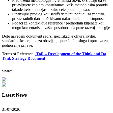
Predložena metodologija i vremenski okvir. U slučaju da se
prijavljujete kao tim konsultanata, vaša metodološka ponuda
takođe treba da razjasni kako ćete podeliti posao.
Finansijski predlog koji sadrži detaljnu ponudu za zadatak,
prikaz radnih dana i očekivanu naknadu, kao i dostupnost
Podaci za kontakt dve reference / prethodnih klijenata koji
mogu komentarisati vašu sposobnost da prate razvoj strategije
Dole navedeni dokument sadrži specifikacije okvira, svrhu,
standardne kriterijume za obavljanje potrebnih usluga i uputstva za
podnošenje prijave.
Terms of Reference
ToR – Development of the Think and Do
Tank Strategy Document
Share:
Latest News
31/07/2026