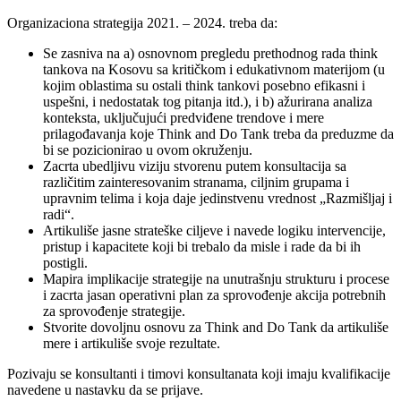
Organizaciona strategija 2021. – 2024. treba da:
Se zasniva na a) osnovnom pregledu prethodnog rada think
tankova na Kosovu sa kritičkom i edukativnom materijom (u
kojim oblastima su ostali think tankovi posebno efikasni i
uspešni, i nedostatak tog pitanja itd.), i b) ažurirana analiza
konteksta, uključujući predviđene trendove i mere
prilagođavanja koje Think and Do Tank treba da preduzme da
bi se pozicionirao u ovom okruženju.
Zacrta ubedljivu viziju stvorenu putem konsultacija sa
različitim zainteresovanim stranama, ciljnim grupama i
upravnim telima i koja daje jedinstvenu vrednost „Razmišljaj i
radi“.
Artikuliše jasne strateške ciljeve i navede logiku intervencije,
pristup i kapacitete koji bi trebalo da misle i rade da bi ih
postigli.
Mapira implikacije strategije na unutrašnju strukturu i procese
i zacrta jasan operativni plan za sprovođenje akcija potrebnih
za sprovođenje strategije.
Stvorite dovoljnu osnovu za Think and Do Tank da artikuliše
mere i artikuliše svoje rezultate.
Pozivaju se konsultanti i timovi konsultanata koji imaju kvalifikacije
navedene u nastavku da se prijave.