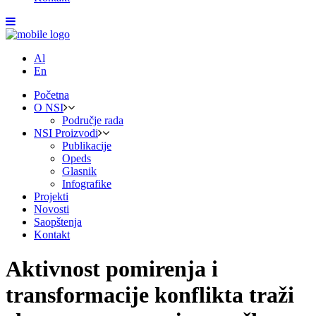
Al
En
Početna
O NSI
Područje rada
NSI Proizvodi
Publikacije
Opeds
Glasnik
Infografike
Projekti
Novosti
Saopštenja
Kontakt
Aktivnost pomirenja i
transformacije konflikta traži