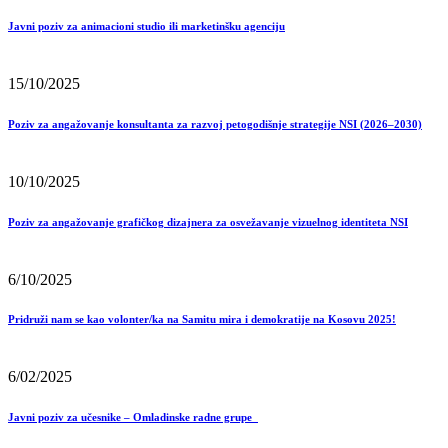
Javni poziv za animacioni studio ili marketinšku agenciju
15/10/2025
Poziv za angažovanje konsultanta za razvoj petogodišnje strategije NSI (2026–2030)
10/10/2025
Poziv za angažovanje grafičkog dizajnera za osvežavanje vizuelnog identiteta NSI
6/10/2025
Pridruži nam se kao volonter/ka na Samitu mira i demokratije na Kosovu 2025!
6/02/2025
Javni poziv za učesnike – Omladinske radne grupe