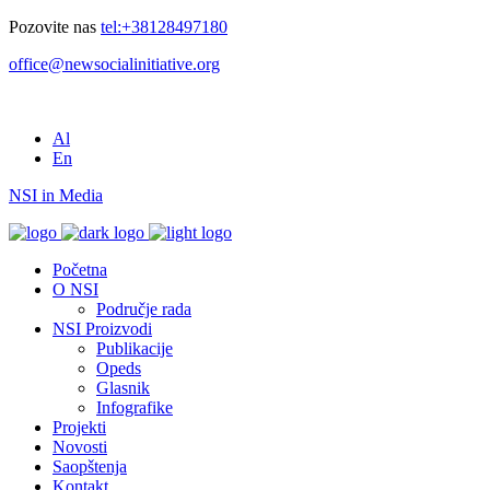
Pozovite nas
tel:+38128497180
office@newsocialinitiative.org
Al
En
NSI in Media
Početna
O NSI
Područje rada
NSI Proizvodi
Publikacije
Opeds
Glasnik
Infografike
Projekti
Novosti
Saopštenja
Kontakt