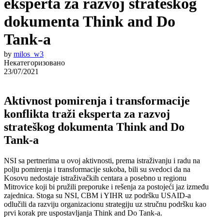
eksperta za razvoj strateškog
dokumenta Think and Do
Tank-a
by
milos_w3
Некатегоризовано
23/07/2021
Aktivnost pomirenja i transformacije
konflikta traži eksperta za razvoj
strateškog dokumenta Think and Do
Tank-a
NSI sa pertnerima u ovoj aktivnosti, prema istraživanju i radu na
polju pomirenja i transformacije sukoba, bili su svedoci da na
Kosovu nedostaje istraživačkih centara a posebno u regionu
Mitrovice koji bi pružili preporuke i rešenja za postojeći jaz između
zajednica. Stoga su NSI, CBM i YIHR uz podršku USAID-a
odlučili da razviju organizacionu strategiju uz stručnu podršku kao
prvi korak pre uspostavljanja Think and Do Tank-a.