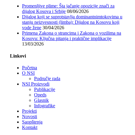
Promenljive plime: Šta jačanje opozicije znači za
dijalog Kosova i Srbije
08/06/2026
Dijalog koji se suprotstavlja dominantnimtokovima u
stanju neizvesnosti (limba): Dijalog na Kosovu koji
vode žene
30/04/2026
Primena Zakona o strancima i Zakona o vozilima na
Kosovu: Ključna pitanja i praktične implikacije
13/03/2026
Linkovi
Početna
O NSI
Područje rada
NSI Proizvodi
Publikacije
Opeds
Glasnik
Infografike
Projekti
Novosti
Saopštenja
Kontakt