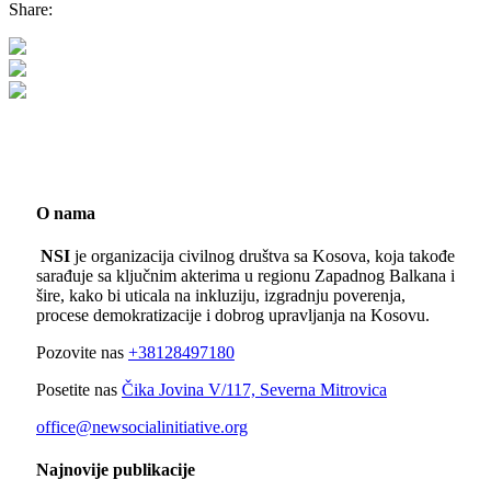
Share:
O nama
NSI
je organizacija civilnog društva sa Kosova, koja takođe
sarađuje sa ključnim akterima u regionu Zapadnog Balkana i
šire, kako bi uticala na inkluziju, izgradnju poverenja,
procese demokratizacije i dobrog upravljanja na Kosovu.
Pozovite nas
+38128497180
Posetite nas
Čika Jovina V/117, Severna Mitrovica
office@newsocialinitiative.org
Najnovije publikacije