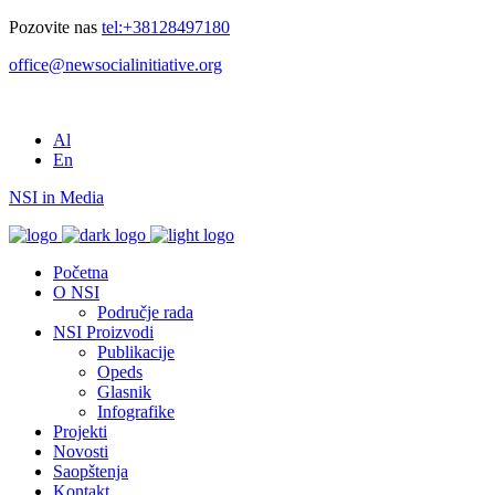
Pozovite nas
tel:+38128497180
office@newsocialinitiative.org
Al
En
NSI in Media
Početna
O NSI
Područje rada
NSI Proizvodi
Publikacije
Opeds
Glasnik
Infografike
Projekti
Novosti
Saopštenja
Kontakt