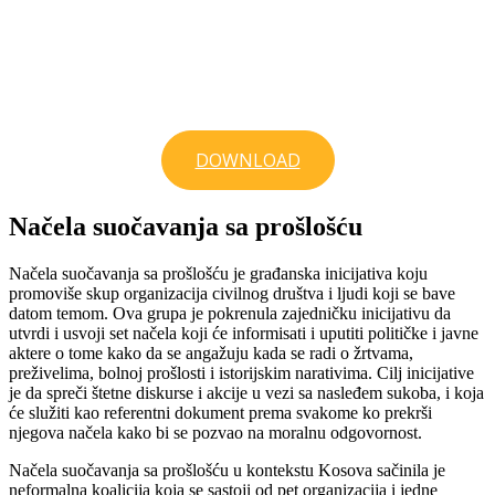
DOWNLOAD
Načela suočavanja sa prošlošću
Načela suočavanja sa prošlošću je građanska inicijativa koju
promoviše skup organizacija civilnog društva i ljudi koji se bave
datom temom. Ova grupa je pokrenula zajedničku inicijativu da
utvrdi i usvoji set načela koji će informisati i uputiti političke i javne
aktere o tome kako da se angažuju kada se radi o žrtvama,
preživelima, bolnoj prošlosti i istorijskim narativima. Cilj inicijative
je da spreči štetne diskurse i akcije u vezi sa nasleđem sukoba, i koja
će služiti kao referentni dokument prema svakome ko prekrši
njegova načela kako bi se pozvao na moralnu odgovornost.
Načela suočavanja sa prošlošću u kontekstu Kosova sačinila je
neformalna koalicija koja se sastoji od pet organizacija i jedne