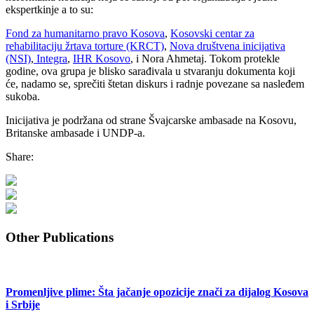
ekspertkinje a to su:
Fond za humanitarno pravo Kosova
,
Kosovski centar za
rehabilitaciju žrtava torture (KRCT)
,
Nova društvena inicijativa
(NSI)
,
Integra
,
IHR Kosovo
, i Nora Ahmetaj. Tokom protekle
godine, ova grupa je blisko sarađivala u stvaranju dokumenta koji
će, nadamo se, sprečiti štetan diskurs i radnje povezane sa nasleđem
sukoba.
Inicijativa je podržana od strane Švajcarske ambasade na Kosovu,
Britanske ambasade i UNDP-a.
Share:
Other Publications
Promenljive plime: Šta jačanje opozicije znači za dijalog Kosova
i Srbije