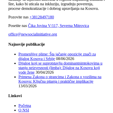
šire, kako bi uticala na inkluziju, izgradnju poverenja,
procese demokratizacije i dobrog upravljanja na Kosovu.
Pozovite nas
+38128497180
Posetite nas
Čika Jovina V/117, Severna Mitrovica
office@newsocialinitiative.org
Najnovije publikacije
Promenljive plime: Šta jačanje opozicije znači za
dijalog Kosova i Srbije
08/06/2026
Dijalog koji se suprotstavlja dominantnimtokovima u
stanju neizvesnosti (limba): Dijalog na Kosovu koji
vode žene
30/04/2026
Primena Zakona o strancima i Zakona o vozilima na
Kosovu: Ključna pitanja i praktične implikacije
13/03/2026
Linkovi
Početna
O NSI