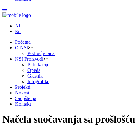
Al
En
Početna
O NSI
Područje rada
NSI Proizvodi
Publikacije
Opeds
Glasnik
Infografike
Projekti
Novosti
Saopštenja
Kontakt
Načela suočavanja sa prošlošću