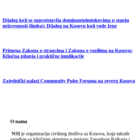
Dijalog koji se suprotstavlja dominantnimtokovima u stanju
neizvesnosti (limba): Dijalog na Kosovu koji vode žene
Primena Zakona o strancima i Zakona o vozilima na Kosovu:
Ključna pitanja i praktične implikacije
Zajednički nalazi Community Pulse Foruma na severu Kosova
O nama
NSI
je organizacija civilnog društva sa Kosova, koja takođe
sarađuje sa ključnim akterima u regionu Zapadnog Balkana i