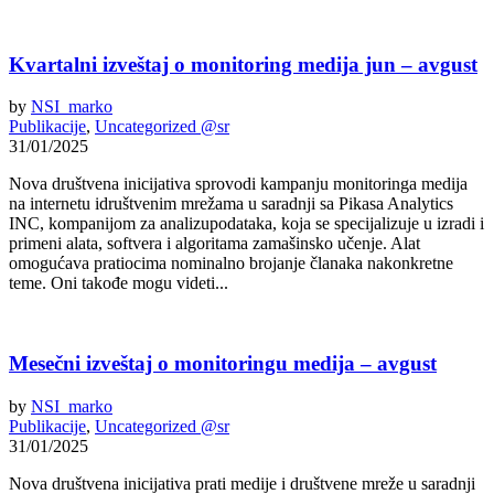
Kvartalni izveštaj o monitoring medija jun – avgust
by
NSI_marko
Publikacije
,
Uncategorized @sr
31/01/2025
Nova društvena inicijativa sprovodi kampanju monitoringa medija
na internetu idruštvenim mrežama u saradnji sa Pikasa Analytics
INC, kompanijom za analizupodataka, koja se specijalizuje u izradi i
primeni alata, softvera i algoritama zamašinsko učenje. Alat
omogućava pratiocima nominalno brojanje članaka nakonkretne
teme. Oni takođe mogu videti...
Mesečni izveštaj o monitoringu medija – avgust
by
NSI_marko
Publikacije
,
Uncategorized @sr
31/01/2025
Nova društvena inicijativa prati medije i društvene mreže u saradnji