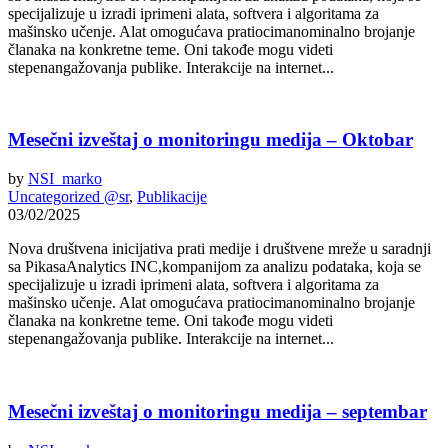
specijalizuje u izradi iprimeni alata, softvera i algoritama za
mašinsko učenje. Alat omogućava pratiocimanominalno brojanje
članaka na konkretne teme. Oni takođe mogu videti
stepenangažovanja publike. Interakcije na internet...
Mesečni izveštaj o monitoringu medija – Oktobar
by
NSI_marko
Uncategorized @sr
,
Publikacije
03/02/2025
Nova društvena inicijativa prati medije i društvene mreže u saradnji
sa PikasaAnalytics INC,kompanijom za analizu podataka, koja se
specijalizuje u izradi iprimeni alata, softvera i algoritama za
mašinsko učenje. Alat omogućava pratiocimanominalno brojanje
članaka na konkretne teme. Oni takođe mogu videti
stepenangažovanja publike. Interakcije na internet...
Mesečni izveštaj o monitoringu medija – septembar