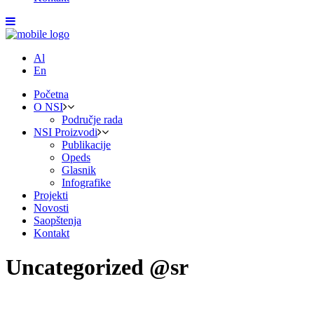
Al
En
Početna
O NSI
Područje rada
NSI Proizvodi
Publikacije
Opeds
Glasnik
Infografike
Projekti
Novosti
Saopštenja
Kontakt
Uncategorized @sr