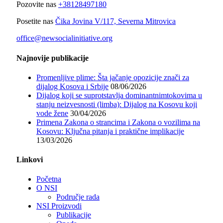
Pozovite nas
+38128497180
Posetite nas
Čika Jovina V/117, Severna Mitrovica
office@newsocialinitiative.org
Najnovije publikacije
Promenljive plime: Šta jačanje opozicije znači za
dijalog Kosova i Srbije
08/06/2026
Dijalog koji se suprotstavlja dominantnimtokovima u
stanju neizvesnosti (limba): Dijalog na Kosovu koji
vode žene
30/04/2026
Primena Zakona o strancima i Zakona o vozilima na
Kosovu: Ključna pitanja i praktične implikacije
13/03/2026
Linkovi
Početna
O NSI
Područje rada
NSI Proizvodi
Publikacije