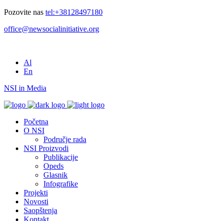
Pozovite nas
tel:+38128497180
office@newsocialinitiative.org
Al
En
NSI in Media
Početna
O NSI
Područje rada
NSI Proizvodi
Publikacije
Opeds
Glasnik
Infografike
Projekti
Novosti
Saopštenja
Kontakt