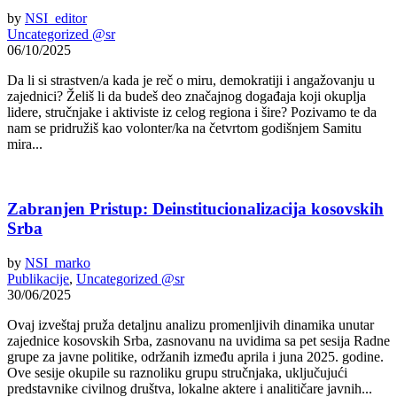
by
NSI_editor
Uncategorized @sr
06/10/2025
Da li si strastven/a kada je reč o miru, demokratiji i angažovanju u
zajednici? Želiš li da budeš deo značajnog događaja koji okuplja
lidere, stručnjake i aktiviste iz celog regiona i šire? Pozivamo te da
nam se pridružiš kao volonter/ka na četvrtom godišnjem Samitu
mira...
Zabranjen Pristup: Deinstitucionalizacija kosovskih
Srba
by
NSI_marko
Publikacije
,
Uncategorized @sr
30/06/2025
Ovaj izveštaj pruža detaljnu analizu promenljivih dinamika unutar
zajednice kosovskih Srba, zasnovanu na uvidima sa pet sesija Radne
grupe za javne politike, održanih između aprila i juna 2025. godine.
Ove sesije okupile su raznoliku grupu stručnjaka, uključujući
predstavnike civilnog društva, lokalne aktere i analitičare javnih...