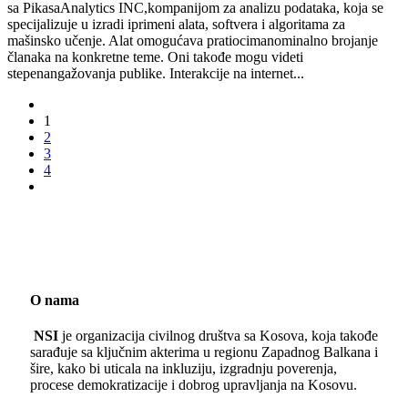
sa PikasaAnalytics INC,kompanijom za analizu podataka, koja se
specijalizuje u izradi iprimeni alata, softvera i algoritama za
mašinsko učenje. Alat omogućava pratiocimanominalno brojanje
članaka na konkretne teme. Oni takođe mogu videti
stepenangažovanja publike. Interakcije na internet...
1
2
3
4
O nama
NSI
je organizacija civilnog društva sa Kosova, koja takođe
sarađuje sa ključnim akterima u regionu Zapadnog Balkana i
šire, kako bi uticala na inkluziju, izgradnju poverenja,
procese demokratizacije i dobrog upravljanja na Kosovu.