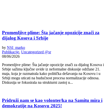
Promenljive plime: Šta jačanje opozicije znači za
dijalog Kosova i Srbije
by
NSI_marko
Publikacije
,
Uncategorized @sr
08/06/2026
Promenljive plime: Šta jačanje opozicije znači za dijalog Kosova i
Srbije sažima ključne uvide iz neformalne diskusije održane 21.
maja, koja je razmatrala kako politička dešavanja na Kosovu i u
Srbiji mogu uticati na budućnost procesa normalizacije odnosa.
Diskusija se fokusirala na strukturni zastoj u...
Pridruži nam se kao volonter/ka na Samitu mira i
demokratije na Kosovu 2025!