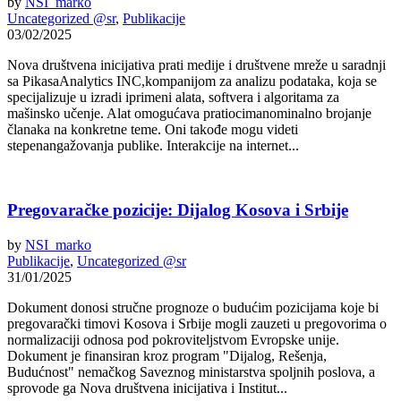
by
NSI_marko
Uncategorized @sr
,
Publikacije
03/02/2025
Nova društvena inicijativa prati medije i društvene mreže u saradnji
sa PikasaAnalytics INC,kompanijom za analizu podataka, koja se
specijalizuje u izradi iprimeni alata, softvera i algoritama za
mašinsko učenje. Alat omogućava pratiocimanominalno brojanje
članaka na konkretne teme. Oni takođe mogu videti
stepenangažovanja publike. Interakcije na internet...
Pregovaračke pozicije: Dijalog Kosova i Srbije
by
NSI_marko
Publikacije
,
Uncategorized @sr
31/01/2025
Dokument donosi stručne prognoze o budućim pozicijama koje bi
pregovarački timovi Kosova i Srbije mogli zauzeti u pregovorima o
normalizaciji odnosa pod pokroviteljstvom Evropske unije.
Dokument je finansiran kroz program "Dijalog, Rešenja,
Budućnost" nemačkog Saveznog ministarstva spoljnih poslova, a
sprovode ga Nova društvena inicijativa i Institut...