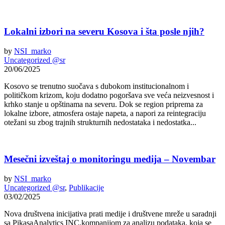
Lokalni izbori na severu Kosova i šta posle njih?
by
NSI_marko
Uncategorized @sr
20/06/2025
Kosovo se trenutno suočava s dubokom institucionalnom i
političkom krizom, koju dodatno pogoršava sve veća neizvesnost i
krhko stanje u opštinama na severu. Dok se region priprema za
lokalne izbore, atmosfera ostaje napeta, a napori za reintegraciju
otežani su zbog trajnih strukturnih nedostataka i nedostatka...
Mesečni izveštaj o monitoringu medija – Novembar
by
NSI_marko
Uncategorized @sr
,
Publikacije
03/02/2025
Nova društvena inicijativa prati medije i društvene mreže u saradnji
sa PikasaAnalytics INC,kompanijom za analizu podataka, koja se