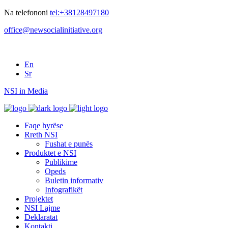
Na telefononi
tel:+38128497180
office@newsocialinitiative.org
En
Sr
NSI in Media
Faqe hyrëse
Rreth NSI
Fushat e punës
Produktet e NSI
Publikime
Opeds
Buletin informativ
Infografikët
Projektet
NSI Lajme
Deklaratat
Kontakti