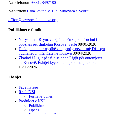
Na telefononi
+38128497180
Na vizitoni
Čika Jovina V/117, Mitrovica e Veriut
office@newsocialinitiative.org
Publikimet e fundit
Ndryshimi i Rrymave: Çfarë nënkupton forcimi i
opozitës për dialogun Kosovë–Serbi
08/06/2026
Dialogu kundër rrjedhës nëgjendje pezullimi; Dialogu
i udhëhequr nga gratë në Kosovë
30/04/2026
Zbatimi i Ligjit për të huajt dhe Ligjit për automjetet
në Kosovë: Ështjet kyçe dhe implikimet praktike
13/03/2026
Lidhjet
Faqe hyrëse
Rreth NSI
Fushat e punës
Produktet e NSI
Publikime
Opeds