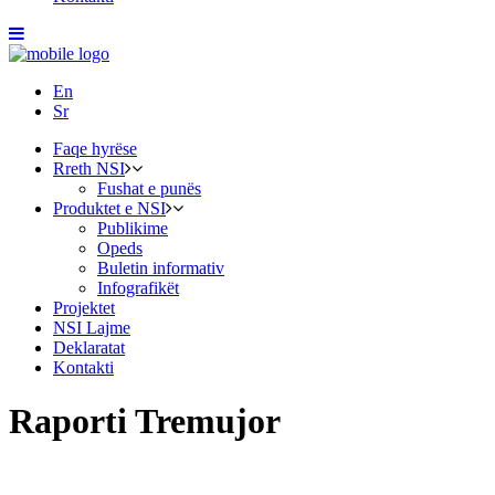
En
Sr
Faqe hyrëse
Rreth NSI
Fushat e punës
Produktet e NSI
Publikime
Opeds
Buletin informativ
Infografikët
Projektet
NSI Lajme
Deklaratat
Kontakti
Raporti Tremujor