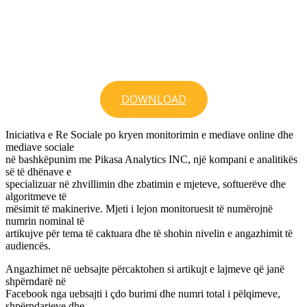
DOWNLOAD
Iniciativa e Re Sociale po kryen monitorimin e mediave online dhe
mediave sociale
në bashkëpunim me Pikasa Analytics INC, një kompani e analitikës
së të dhënave e
specializuar në zhvillimin dhe zbatimin e mjeteve, softuerëve dhe
algoritmeve të
mësimit të makinerive. Mjeti i lejon monitoruesit të numërojnë
numrin nominal të
artikujve për tema të caktuara dhe të shohin nivelin e angazhimit të
audiencës.
Angazhimet në uebsajte përcaktohen si artikujt e lajmeve që janë
shpërndarë në
Facebook nga uebsajti i çdo burimi dhe numri total i pëlqimeve,
shpërndarjeve dhe