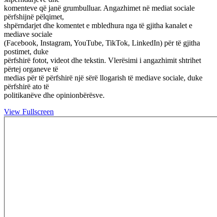
komenteve që janë grumbulluar. Angazhimet në mediat sociale
përfshijnë pëlqimet,
shpërndarjet dhe komentet e mbledhura nga të gjitha kanalet e
mediave sociale
(Facebook, Instagram, YouTube, TikTok, LinkedIn) për të gjitha
postimet, duke
përfshirë fotot, videot dhe tekstin. Vlerësimi i angazhimit shtrihet
përtej organeve të
medias për të përfshirë një sërë llogarish të mediave sociale, duke
përfshirë ato të
politikanëve dhe opinionbërësve.
View Fullscreen