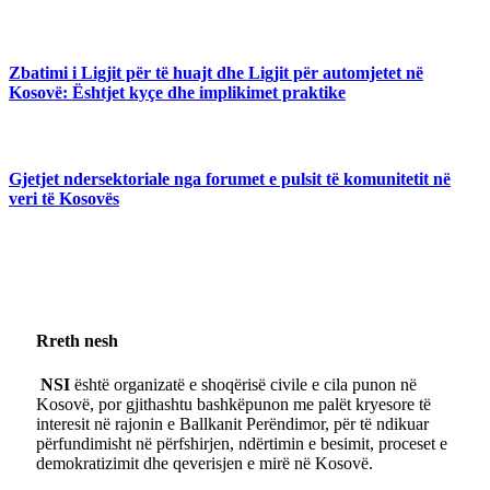
Zbatimi i Ligjit për të huajt dhe Ligjit për automjetet në
Kosovë: Ështjet kyçe dhe implikimet praktike
Gjetjet ndersektoriale nga forumet e pulsit të komunitetit në
veri të Kosovës
Rreth nesh
NSI
është organizatë e shoqërisë civile e cila punon në
Kosovë, por gjithashtu bashkëpunon me palët kryesore të
interesit në rajonin e Ballkanit Perëndimor, për të ndikuar
përfundimisht në përfshirjen, ndërtimin e besimit, proceset e
demokratizimit dhe qeverisjen e mirë në Kosovë.