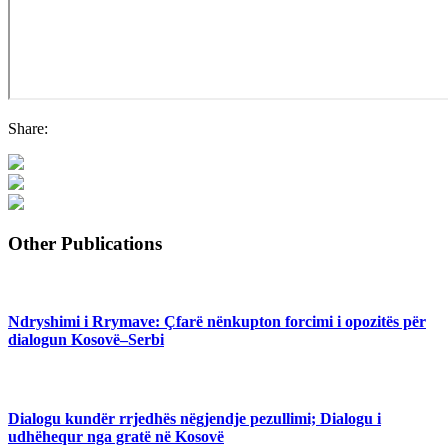
Share:
Other Publications
Ndryshimi i Rrymave: Çfarë nënkupton forcimi i opozitës për
dialogun Kosovë–Serbi
Dialogu kundër rrjedhës nëgjendje pezullimi; Dialogu i
udhëhequr nga gratë në Kosovë