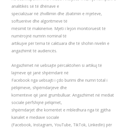
analitikës së të dhënave e
specializuar në zhvillimin dhe zbatimin e mjeteve,
softuerëve dhe algoritmeve të
mësimit të makinerive. Mjeti i lejon monitoruesit të
numërojnë numrin nominal të
artikujve për tema të caktuara dhe të shohin nivelin e
angazhimit të audiencës.
Angazhimet në uebsajte përcaktohen si artikuj të
lajmeve që janë shpërndarë në
Facebook nga uebsajti i çdo burimi dhe numri total i
pëlqimeve, shpërndarjeve dhe
komenteve që janë grumbulluar. Angazhimet në mediat
sociale përfshijnë pëlqimet,
shpërndarjet dhe komentet e mbledhura nga të gjitha
kanalet e mediave sociale
(Facebook, Instagram, YouTube, TikTok, LinkedIn) për