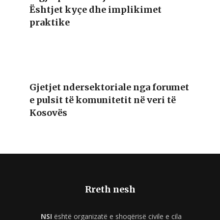
Ështjet kyçe dhe implikimet
praktike
Gjetjet ndersektoriale nga forumet
e pulsit të komunitetit në veri të
Kosovës
Rreth nesh
NSI
është organizatë e shoqërisë civile e cila