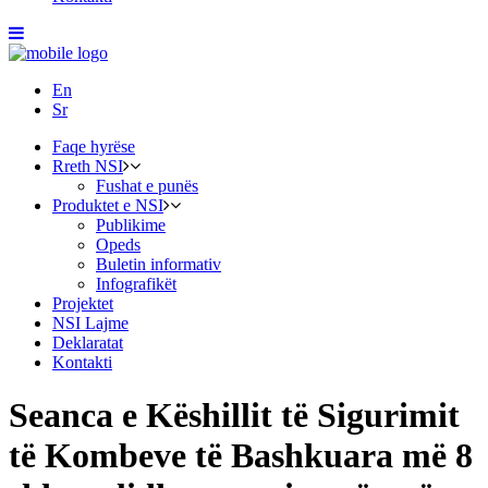
En
Sr
Faqe hyrëse
Rreth NSI
Fushat e punës
Produktet e NSI
Publikime
Opeds
Buletin informativ
Infografikët
Projektet
NSI Lajme
Deklaratat
Kontakti
Seanca e Këshillit të Sigurimit
të Kombeve të Bashkuara më 8