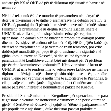
anëtare për KS të OKB-së për të diskutuar një situatë të bazuar në
nenin 35.
Në këtë tekst nuk është e mundur të prezantohen në mënyrë të
detajuar pikëpamjet e të gjithë pjesëmarrësve në debatin para KS të
OKB-së, prandaj do t’i përmbahem vlerësimeve më të rëndësishme.
Fillimisht, të pranishmëve iu drejtua Karolina Ziadeh, shefe e
UNMIK-ut, e cila shprehu shqetësimin serioz për veprimet e
njëanshme, që qartazi bien në kuadër të procesit të dialogut politik
dhe marrëveshjeve të arritura në kuadër të tij. Në të njëjtën kohë, ajo
vlerësoi se “veprimet e tilla jo vetëm që rrisin tensionet, por edhe
dobësojnë mundësitë për paqe të qëndrueshme dhe sigurinë e të
gjitha komuniteteve në Kosovë”, si dhe se “në frymën e
parandalimit të konflikteve duhet bërë më shumë për t’i përfituar
pjesëtarët e komuniteteve joshumicë”. Këto vlerësime të kreut të
UNMIK-ut janë të rëndësishme jo vetëm sepse kritikojnë në mënyrë
diplomatike lëvizjet e njëanshme që ishin objekt i seancës, por edhe
sepse vlejnë për veprimet e ardhshme të autoriteteve të Prishtinës, të
cilat, madje edhe nëse janë të ligjshme, duhet t’i ndërmarrin duke
marrë parasysh interesat e komuniteteve pakicë në Kosovë.
Presidenti i Serbisë miratimin e Rregullores për operacionet me para
të gatshme e vendosi në kontekstin e “sulmeve dhe persekutimit të
gjerë” të Serbëve në Kosovë, që çojnë në “dëme të pariparueshme”
për popullatën e atjeshme”, duke theksuar pasojat praktike të