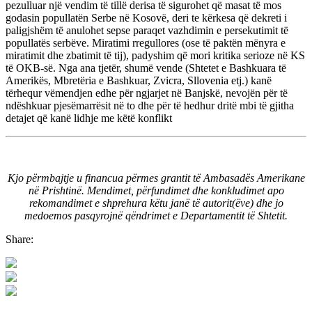
pezulluar një vendim të tillë derisa të sigurohet që masat të mos
godasin popullatën Serbe në Kosovë, deri te kërkesa që dekreti i
paligjshëm të anulohet sepse paraqet vazhdimin e persekutimit të
popullatës serbëve. Miratimi rregullores (ose të paktën mënyra e
miratimit dhe zbatimit të tij), padyshim që mori kritika serioze në KS
të OKB-së. Nga ana tjetër, shumë vende (Shtetet e Bashkuara të
Amerikës, Mbretëria e Bashkuar, Zvicra, Sllovenia etj.) kanë
tërhequr vëmendjen edhe për ngjarjet në Banjskë, nevojën për të
ndëshkuar pjesëmarrësit në to dhe për të hedhur dritë mbi të gjitha
detajet që kanë lidhje me këtë konflikt
Kjo përmbajtje u financua përmes grantit të Ambasadës Amerikane
në Prishtinë. Mendimet, përfundimet dhe konkludimet apo
rekomandimet e shprehura këtu janë të autorit(ëve) dhe jo
medoemos pasqyrojnë qëndrimet e Departamentit të Shtetit.
Share: