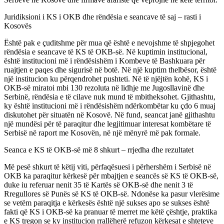
Juridiksioni i KS i OKB dhe rëndësia e seancave të saj – rasti i
Kosovës
Është pak e çuditshme për mua që është e nevojshme të shpjegohet
rëndësia e seancave të KS të OKB-së. Në kuptimin institucional,
është institucioni më i rëndësishëm i Kombeve të Bashkuara për
ruajtjen e paqes dhe sigurisë në botë. Në një kuptim thelbësor, është
një institucion ku përqendrohet pushteti. Në të njëjtën kohë, KS i
OKB-së miratoi mbi 130 rezoluta në lidhje me Jugosllavinë dhe
Serbinë, rëndësia e të cilave nuk mund të mbitheksohet. Gjithashtu,
ky është institucioni më i rëndësishëm ndërkombëtar ku çdo 6 muaj
diskutohet për situatën në Kosovë. Në fund, seancat janë gjithashtu
një mundësi për të paraqitur dhe legjitimuar interesat kombëtare të
Serbisë në raport me Kosovën, në një mënyrë më pak formale.
Seanca e KS të OKB-së më 8 shkurt – rrjedha dhe rezultatet
Më pesë shkurt të këtij viti, përfaqësuesi i përhershëm i Serbisë në
OKB ka paraqitur kërkesë për mbajtjen e seancës së KS të OKB-së,
duke iu referuar nenit 35 të Kartës së OKB-së dhe nenit 3 të
Rregullores së Punës së KS të OKB-së. Ndonëse ka pasur vlerësime
se vetëm paraqitja e kërkesës është një sukses apo se sukses është
fakti që KS i OKB-së ka pranuar të merret me këtë çështje, praktika
e KS tregon se ky institucion rrallëherë refuzon kërkesat e shteteve