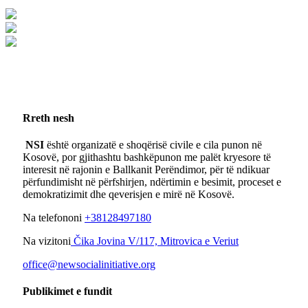
Rreth nesh
NSI
është organizatë e shoqërisë civile e cila punon në
Kosovë, por gjithashtu bashkëpunon me palët kryesore të
interesit në rajonin e Ballkanit Perëndimor, për të ndikuar
përfundimisht në përfshirjen, ndërtimin e besimit, proceset e
demokratizimit dhe qeverisjen e mirë në Kosovë.
Na telefononi
+38128497180
Na vizitoni
Čika Jovina V/117, Mitrovica e Veriut
office@newsocialinitiative.org
Publikimet e fundit