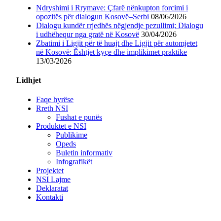
Ndryshimi i Rrymave: Çfarë nënkupton forcimi i
opozitës për dialogun Kosovë–Serbi
08/06/2026
Dialogu kundër rrjedhës nëgjendje pezullimi; Dialogu
i udhëhequr nga gratë në Kosovë
30/04/2026
Zbatimi i Ligjit për të huajt dhe Ligjit për automjetet
në Kosovë: Ështjet kyçe dhe implikimet praktike
13/03/2026
Lidhjet
Faqe hyrëse
Rreth NSI
Fushat e punës
Produktet e NSI
Publikime
Opeds
Buletin informativ
Infografikët
Projektet
NSI Lajme
Deklaratat
Kontakti