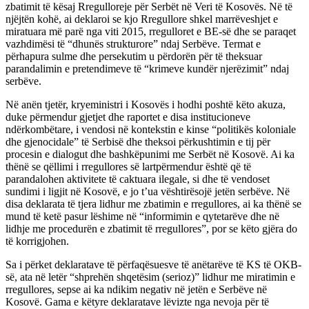
zbatimit të kësaj Rregulloreje për Serbët në Veri të Kosovës. Në të
njëjtën kohë, ai deklaroi se kjo Rregullore shkel marrëveshjet e
miratuara më parë nga viti 2015, rregulloret e BE-së dhe se paraqet
vazhdimësi të “dhunës strukturore” ndaj Serbëve. Termat e
përhapura sulme dhe persekutim u përdorën për të theksuar
parandalimin e pretendimeve të “krimeve kundër njerëzimit” ndaj
serbëve.
Në anën tjetër, kryeministri i Kosovës i hodhi poshtë këto akuza,
duke përmendur gjetjet dhe raportet e disa institucioneve
ndërkombëtare, i vendosi në kontekstin e kinse “politikës koloniale
dhe gjenocidale” të Serbisë dhe theksoi përkushtimin e tij për
procesin e dialogut dhe bashkëpunimi me Serbët në Kosovë. Ai ka
thënë se qëllimi i rregullores së lartpërmendur është që të
parandalohen aktivitete të caktuara ilegale, si dhe të vendoset
sundimi i ligjit në Kosovë, e jo t’ua vështirësojë jetën serbëve. Në
disa deklarata të tjera lidhur me zbatimin e rregullores, ai ka thënë se
mund të ketë pasur lëshime në “informimin e qytetarëve dhe në
lidhje me procedurën e zbatimit të rregullores”, por se këto gjëra do
të korrigjohen.
Sa i përket deklaratave të përfaqësuesve të anëtarëve të KS të OKB-
së, ata në letër “shprehën shqetësim (serioz)” lidhur me miratimin e
rregullores, sepse ai ka ndikim negativ në jetën e Serbëve në
Kosovë. Gama e këtyre deklaratave lëvizte nga nevoja për të