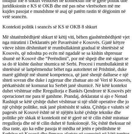
mbajtur më 8 shkurt vendoset në kontekstin më të gjerë politik dhe
juridiksionin e KS të OKB dhe më pas nëse vlerësohen më me
kujdes pasojat e mundshme të asaj që patëm rastin të dëgjonim në
vetë seancën.
Konteksti politik i seancës së KS të OKB 8 shkurt
Më shtatëmbëdhjetë shkurt të këtij viti, bëhen gjashtëmbëdhjetë vjet
nga miratimi i Deklaratës për Pavarësinë e Kosovës. Gjatë këtyre
viteve ishim dëshmitarë të rrumbullakimit gradual të shtetësisë së
Kosovës, që ndoshta po ecën më ngadalë se sa kishin shpresuar
shumë në Kosovë dhe “Perëndimi”, por më shpejt dhe më sigurt se
sa do të kishte dashur shumica në Serbi. Procesi i rrumbullakimit të
shtetësisë së lartpërmendur bëhet nga autoritetet në Prishtinë, duke
marrë gjithnjë më shumë kompetenca, që janë shenjë dalluese e një
shteti sovran dhe duke i zgjeruar dhe zbatuar ato në Veri të Kosovës,
përkatësisht në komunat ku Serbët janë shumicë. Në këtë kontekst
duhet vështruar edhe Rregullorja e Bankës Qendrore të Kosovës për
operacionet me para të gatshme. Prandaj, deklaratat si ajo e Nenad
Rashiqit se këtë çështje duhet vështruar si një sfidë operative dhe jo
një çështje politike, nuk janë plotësisht të sakta. Çështja e valutës së
pagesës në Kosovë është në të njëjtën kohë çështje teknike dhe
politike për shkak të kontekstit më të gjerë në të cilin është miratuar
rregullorja dhe në të cilin duhet të funksionojë. Siç është theksuar në
disa raste, ajo ka edhe pasoja të mëdha në jetën e përditshme të
Serbëve në Kosovë dhe firmave afariste që veprojnë në këtë territor.