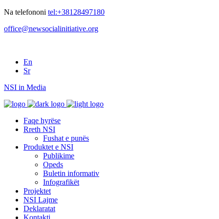
Na telefononi
tel:+38128497180
office@newsocialinitiative.org
En
Sr
NSI in Media
Faqe hyrëse
Rreth NSI
Fushat e punës
Produktet e NSI
Publikime
Opeds
Buletin informativ
Infografikët
Projektet
NSI Lajme
Deklaratat
Kontakti