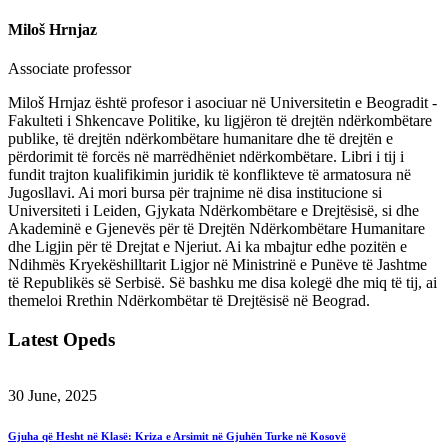
Miloš Hrnjaz
Associate professor
Miloš Hrnjaz është profesor i asociuar në Universitetin e Beogradit -
Fakulteti i Shkencave Politike, ku ligjëron të drejtën ndërkombëtare
publike, të drejtën ndërkombëtare humanitare dhe të drejtën e
përdorimit të forcës në marrëdhëniet ndërkombëtare. Libri i tij i
fundit trajton kualifikimin juridik të konflikteve të armatosura në
Jugosllavi. Ai mori bursa për trajnime në disa institucione si
Universiteti i Leiden, Gjykata Ndërkombëtare e Drejtësisë, si dhe
Akademinë e Gjenevës për të Drejtën Ndërkombëtare Humanitare
dhe Ligjin për të Drejtat e Njeriut. Ai ka mbajtur edhe pozitën e
Ndihmës Kryekëshilltarit Ligjor në Ministrinë e Punëve të Jashtme
të Republikës së Serbisë. Së bashku me disa kolegë dhe miq të tij, ai
themeloi Rrethin Ndërkombëtar të Drejtësisë në Beograd.
Latest Opeds
30 June, 2025
Gjuha që Hesht në Klasë: Kriza e Arsimit në Gjuhën Turke në Kosovë