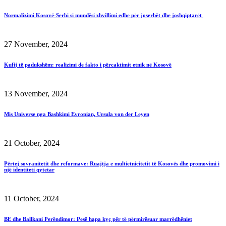
Normalizimi Kosovë-Serbi si mundësi zhvillimi edhe për joserbët dhe joshqiptarët
27 November, 2024
Kufij të padukshëm: realizimi de fakto i përcaktimit etnik në Kosovë
13 November, 2024
Mis Universe nga Bashkimi Evropian, Ursula von der Leyen
21 October, 2024
Përtej sovranitetit dhe reformave: Ruajtja e multietnicitetit të Kosovës dhe promovimi i
një identiteti qytetar
11 October, 2024
BE dhe Ballkani Perëndimor: Pesë hapa kyç për të përmirësuar marrëdhëniet