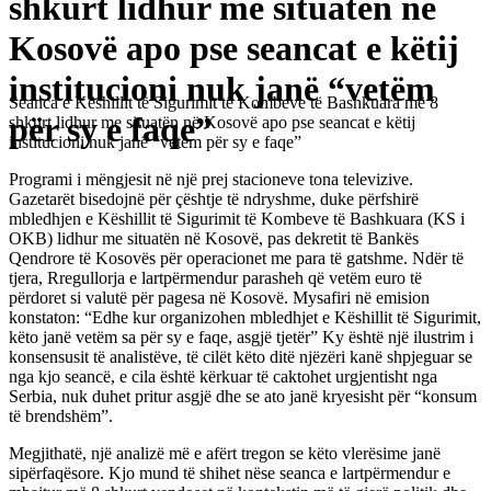
shkurt lidhur me situatën në
Kosovë apo pse seancat e këtij
institucioni nuk janë “vetëm
Seanca e Këshillit të Sigurimit të Kombeve të Bashkuara më 8
për sy e faqe”
shkurt lidhur me situatën në Kosovë apo pse seancat e këtij
institucioni nuk janë “vetëm për sy e faqe”
Programi i mëngjesit në një prej stacioneve tona televizive.
Gazetarët bisedojnë për çështje të ndryshme, duke përfshirë
mbledhjen e Këshillit të Sigurimit të Kombeve të Bashkuara (KS i
OKB) lidhur me situatën në Kosovë, pas dekretit të Bankës
Qendrore të Kosovës për operacionet me para të gatshme. Ndër të
tjera, Rregullorja e lartpërmendur parasheh që vetëm euro të
përdoret si valutë për pagesa në Kosovë. Mysafiri në emision
konstaton: “Edhe kur organizohen mbledhjet e Këshillit të Sigurimit,
këto janë vetëm sa për sy e faqe, asgjë tjetër” Ky është një ilustrim i
konsensusit të analistëve, të cilët këto ditë njëzëri kanë shpjeguar se
nga kjo seancë, e cila është kërkuar të caktohet urgjentisht nga
Serbia, nuk duhet pritur asgjë dhe se ato janë kryesisht për “konsum
të brendshëm”.
Megjithatë, një analizë më e afërt tregon se këto vlerësime janë
sipërfaqësore. Kjo mund të shihet nëse seanca e lartpërmendur e