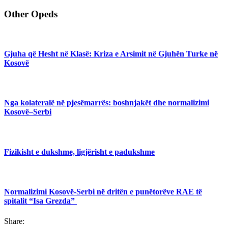
Other Opeds
Gjuha që Hesht në Klasë: Kriza e Arsimit në Gjuhën Turke në
Kosovë
Nga kolateralë në pjesëmarrës: boshnjakët dhe normalizimi
Kosovë–Serbi
Fizikisht e dukshme, ligjërisht e padukshme
Normalizimi Kosovë-Serbi në dritën e punëtorëve RAE të
spitalit “Isa Grezda”
Share: