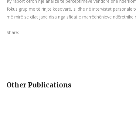
Ky raport ofron një analizë të perceptimeve vendore dhe ndërkom
fokus grup me të rinjtë kosovarë, si dhe në intervistat personale t
më mirë se cilat janë disa nga sfidat e marrëdhënieve ndëretnike
Share:
Other Publications