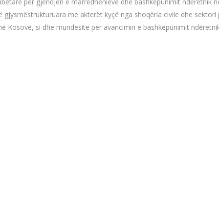
bëtare për gjendjen e marrëdhënieve dhe bashkëpunimit ndëretnik në 
ë gjysmëstrukturuara me akterët kyçë nga shoqëria civile dhe sektori pu
 në Kosovë, si dhe mundësitë për avancimin e bashkëpunimit ndëretnik