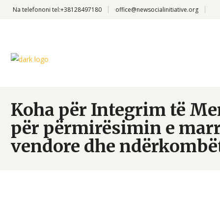
Na telefononi
tel:+38128497180
office@newsocialinitiative.org
Koha për Integrim të Men
për përmirësimin e mar
vendore dhe ndërkombë