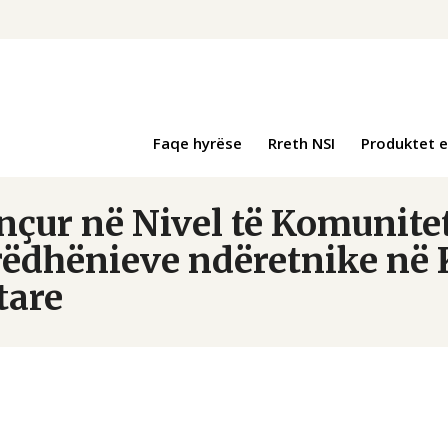
Faqe hyrëse
Rreth NSI
Produktet e
çur në Nivel të Komunitet
rëdhënieve ndëretnike në 
tare