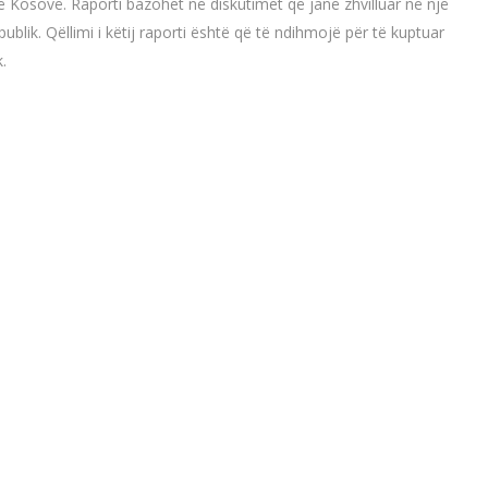
Kosovë. Raporti bazohet në diskutimet që janë zhvilluar në një
blik. Qëllimi i këtij raporti është që të ndihmojë për të kuptuar
.