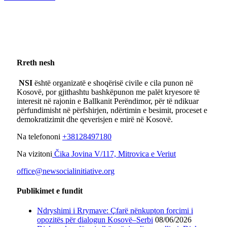
Rreth nesh
NSI
është organizatë e shoqërisë civile e cila punon në
Kosovë, por gjithashtu bashkëpunon me palët kryesore të
interesit në rajonin e Ballkanit Perëndimor, për të ndikuar
përfundimisht në përfshirjen, ndërtimin e besimit, proceset e
demokratizimit dhe qeverisjen e mirë në Kosovë.
Na telefononi
+38128497180
Na vizitoni
Čika Jovina V/117, Mitrovica e Veriut
office@newsocialinitiative.org
Publikimet e fundit
Ndryshimi i Rrymave: Çfarë nënkupton forcimi i
opozitës për dialogun Kosovë–Serbi
08/06/2026