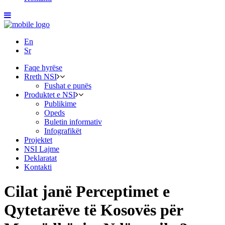
En
Sr
Faqe hyrëse
Rreth NSI
Fushat e punës
Produktet e NSI
Publikime
Opeds
Buletin informativ
Infografikët
Projektet
NSI Lajme
Deklaratat
Kontakti
Cilat janë Perceptimet e
Qytetarëve të Kosovës për