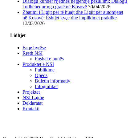
Dialogu kundër rrjedhës nëgjendje pezullimi; Dialogu
i udhëhequr nga gratë në Kosovë
30/04/2026
Zbatimi i Ligjit për të huajt dhe Ligjit për automjetet
në Kosovë: Ështjet kyçe dhe implikimet praktike
13/03/2026
Lidhjet
Faqe hyrëse
Rreth NSI
Fushat e punës
Produktet e NSI
Publikime
Opeds
Buletin informativ
Infografikët
Projektet
NSI Lajme
Deklaratat
Kontakti