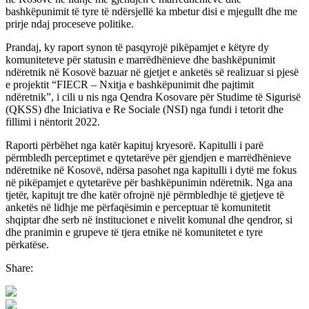
bashkëpunimit të tyre të ndërsjellë ka mbetur disi e mjegullt dhe me
prirje ndaj proceseve politike.
Prandaj, ky raport synon të pasqyrojë pikëpamjet e këtyre dy
komuniteteve për statusin e marrëdhënieve dhe bashkëpunimit
ndëretnik në Kosovë bazuar në gjetjet e anketës së realizuar si pjesë
e projektit “FIECR – Nxitja e bashkëpunimit dhe pajtimit
ndëretnik”, i cili u nis nga Qendra Kosovare për Studime të Sigurisë
(QKSS) dhe Iniciativa e Re Sociale (NSI) nga fundi i tetorit dhe
fillimi i nëntorit 2022.
Raporti përbëhet nga katër kapituj kryesorë. Kapitulli i parë
përmbledh perceptimet e qytetarëve për gjendjen e marrëdhënieve
ndëretnike në Kosovë, ndërsa pasohet nga kapitulli i dytë me fokus
në pikëpamjet e qytetarëve për bashkëpunimin ndëretnik. Nga ana
tjetër, kapitujt tre dhe katër ofrojnë një përmbledhje të gjetjeve të
anketës në lidhje me përfaqësimin e perceptuar të komunitetit
shqiptar dhe serb në institucionet e nivelit komunal dhe qendror, si
dhe pranimin e grupeve të tjera etnike në komunitetet e tyre
përkatëse.
Share: