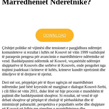
Marrëdhëniet Ndëretnike?
DOWNLOAD
Çështjet politike në vijimësi dhe tensionet e pazgjidhura ndërmjet
komuniteteve si rezultat i luftës në Kosovë në vitin 1999 vazhdojnë
të paraqesin pengesa për avancimin e marrëdhënieve ndëretnike në
vend. Bashkëpunimi ndëretnik në Kosovë, veçanërisht ndërmjet
shqiptarëve të Kosovës dhe serbëve të Kosovës, ende pengohet nga
trajtimi joadekuat i krimeve të luftës, krimeve kundër njerëzimit dhe
shkeljeve të të drejtave të njeriut.
Deri më sot, përpjekjet për të thyer ngërçin në marrëdhëniet
ndëretnike janë bërë kryesisht në margjinat e dialogut Kosovë-Serbi,
i cili filloi në vitin 2011, duke lënë në hije procesin e mundshëm të
pajtimit dhe bashkëpunimit shoqëror. Si rezultat, në vend të një
debati shoqëror që përpiqet të zbulojë të përbashkëtat dhe të
minimizojë pabarazitë, perspektiva e popullatës serbe dhe shqiptare
në Kosovë në lidhje me gjendjen e marrëdhënieve dhe