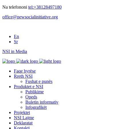
Na telefononi
tel:+38128497180
office@newsocialinitiative.org
En
Sr
NSI in Media
Faqe hyrëse
Rreth NSI
Fushat e punës
Produktet e NSI
Publikime
Opeds
Buletin informativ
Infografikët
Projektet
NSI Lajme
Deklaratat
Kontakti