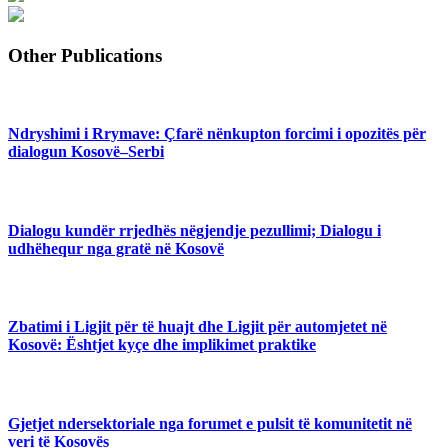
Other Publications
Ndryshimi i Rrymave: Çfarë nënkupton forcimi i opozitës për
dialogun Kosovë–Serbi
Dialogu kundër rrjedhës nëgjendje pezullimi; Dialogu i
udhëhequr nga gratë në Kosovë
Zbatimi i Ligjit për të huajt dhe Ligjit për automjetet në
Kosovë: Ështjet kyçe dhe implikimet praktike
Gjetjet ndersektoriale nga forumet e pulsit të komunitetit në
veri të Kosovës