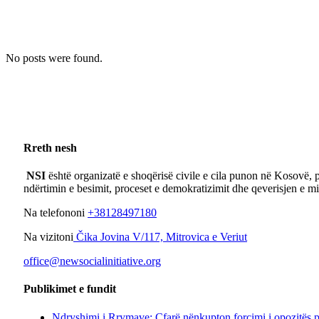
No posts were found.
Rreth nesh
NSI
është organizatë e shoqërisë civile e cila punon në Kosovë, p
ndërtimin e besimit, proceset e demokratizimit dhe qeverisjen e m
Na telefononi
+38128497180
Na vizitoni
Čika Jovina V/117, Mitrovica e Veriut
office@newsocialinitiative.org
Publikimet e fundit
Ndryshimi i Rrymave: Çfarë nënkupton forcimi i opozitës 