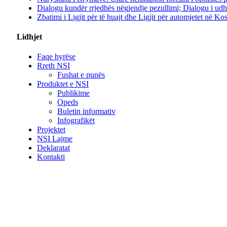
Dialogu kundër rrjedhës nëgjendje pezullimi; Dialogu i ud
Zbatimi i Ligjit për të huajt dhe Ligjit për automjetet në K
Lidhjet
Faqe hyrëse
Rreth NSI
Fushat e punës
Produktet e NSI
Publikime
Opeds
Buletin informativ
Infografikët
Projektet
NSI Lajme
Deklaratat
Kontakti