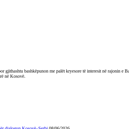
or gjithashtu bashkëpunon me palët kryesore të interesit në rajonin e Ba
irë në Kosovë.
për dialogun Kosovë–Serbi
08/06/2026