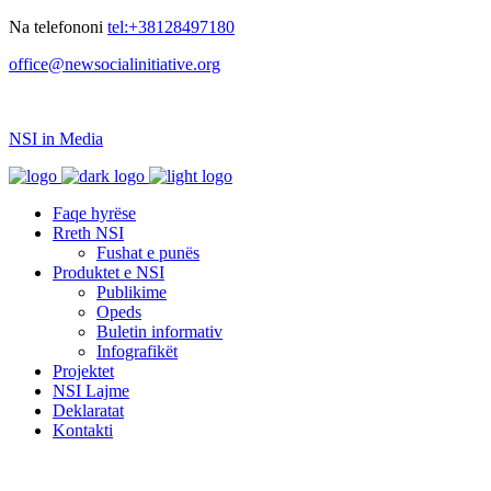
Na telefononi
tel:+38128497180
office@newsocialinitiative.org
NSI in Media
Faqe hyrëse
Rreth NSI
Fushat e punës
Produktet e NSI
Publikime
Opeds
Buletin informativ
Infografikët
Projektet
NSI Lajme
Deklaratat
Kontakti