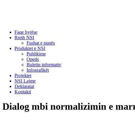
Faqe hyrëse
Rreth NSI
Fushat e punës
Produktet e NSI
Publikime
Opeds
Buletin informativ
Infografikët
Projektet
NSI Lajme
Deklaratat
Kontakti
Dialog mbi normalizimin e marr