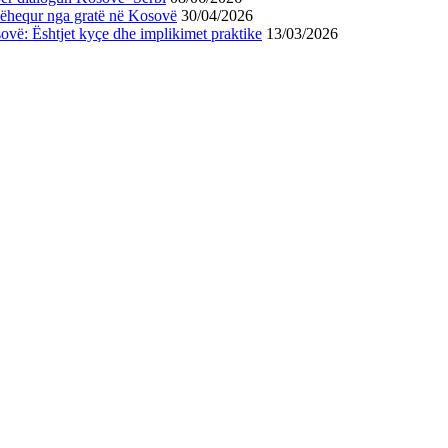
hëhequr nga gratë në Kosovë
30/04/2026
osovë: Ështjet kyçe dhe implikimet praktike
13/03/2026