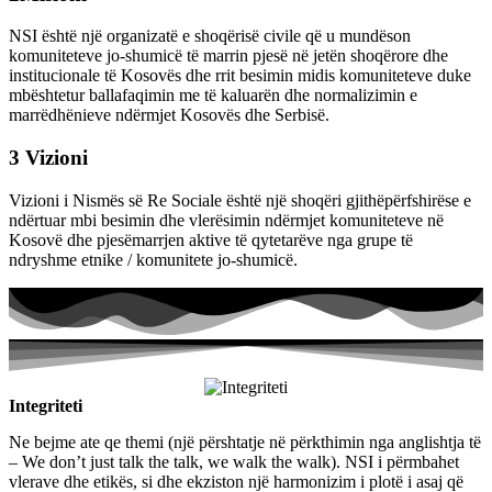
NSI është një organizatë e shoqërisë civile që u mundëson
komuniteteve jo-shumicë të marrin pjesë në jetën shoqërore dhe
institucionale të Kosovës dhe rrit besimin midis komuniteteve duke
mbështetur ballafaqimin me të kaluarën dhe normalizimin e
marrëdhënieve ndërmjet Kosovës dhe Serbisë.
3
Vizioni
Vizioni i Nismës së Re Sociale është një shoqëri gjithëpërfshirëse e
ndërtuar mbi besimin dhe vlerësimin ndërmjet komuniteteve në
Kosovë dhe pjesëmarrjen aktive të qytetarëve nga grupe të
ndryshme etnike / komunitete jo-shumicë.
Integriteti
Ne bejme ate qe themi (një përshtatje në përkthimin nga anglishtja të
– We don’t just talk the talk, we walk the walk). NSI i përmbahet
vlerave dhe etikës, si dhe ekziston një harmonizim i plotë i asaj që