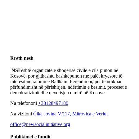
Rreth nesh
NSI
është organizatë e shoqërisë civile e cila punon në
Kosovë, por gjithashtu bashkëpunon me palët kryesore të
interesit në rajonin e Ballkanit Perëndimor, për të ndikuar
përfundimisht në përfshirjen, ndërtimin e besimit, proceset e
demokratizimit dhe qeverisjen e mirë në Kosovë.
Na telefononi
+38128497180
Na vizitoni
Čika Jovina V/117, Mitrovica e Veriut
office@newsocialinitiative.org
Publikimet e fundit