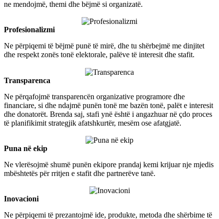
ne mendojmë, themi dhe bëjmë si organizatë.
Profesionalizmi
Ne përpiqemi të bëjmë punë të mirë, dhe tu shërbejmë me dinjitet
dhe respekt zonës tonë elektorale, palëve të interesit dhe stafit.
Transparenca
Ne përqafojmë transparencën organizative programore dhe
financiare, si dhe ndajmë punën tonë me bazën tonë, palët e interesit
dhe donatorët. Brenda saj, stafi ynë është i angazhuar në çdo proces
të planifikimit strategjik afatshkurtër, mesëm ose afatgjatë.
Puna në ekip
Ne vlerësojmë shumë punën ekipore prandaj kemi krijuar nje mjedis
mbështetës për rritjen e stafit dhe partnerëve tanë.
Inovacioni
Ne përpiqemi të prezantojmë ide, produkte, metoda dhe shërbime të