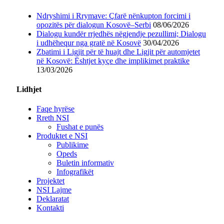
Ndryshimi i Rrymave: Çfarë nënkupton forcimi i
opozitës për dialogun Kosovë–Serbi
08/06/2026
Dialogu kundër rrjedhës nëgjendje pezullimi; Dialogu
i udhëhequr nga gratë në Kosovë
30/04/2026
Zbatimi i Ligjit për të huajt dhe Ligjit për automjetet
në Kosovë: Ështjet kyçe dhe implikimet praktike
13/03/2026
Lidhjet
Faqe hyrëse
Rreth NSI
Fushat e punës
Produktet e NSI
Publikime
Opeds
Buletin informativ
Infografikët
Projektet
NSI Lajme
Deklaratat
Kontakti