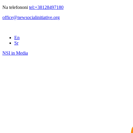
Na telefononi
tel:+38128497180
office@newsocialinitiative.org
En
Sr
NSI in Media