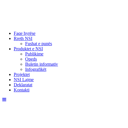
Faqe hyrëse
Rreth NSI
Fushat e punës
Produktet e NSI
Publikime
Opeds
Buletin informativ
Infografikët
Projektet
NSI Lajme
Deklaratat
Kontakti