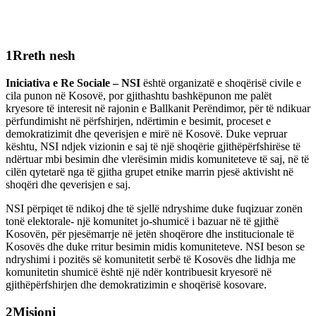
1
Rreth nesh
Iniciativa e Re Sociale – NSI
është organizatë e shoqërisë civile e
cila punon në Kosovë, por gjithashtu bashkëpunon me palët
kryesore të interesit në rajonin e Ballkanit Perëndimor, për të ndikuar
përfundimisht në përfshirjen, ndërtimin e besimit, proceset e
demokratizimit dhe qeverisjen e mirë në Kosovë. Duke vepruar
kështu, NSI ndjek vizionin e saj të një shoqërie gjithëpërfshirëse të
ndërtuar mbi besimin dhe vlerësimin midis komuniteteve të saj, në të
cilën qytetarë nga të gjitha grupet etnike marrin pjesë aktivisht në
shoqëri dhe qeverisjen e saj.
NSI përpiqet të ndikoj dhe të sjellë ndryshime duke fuqizuar zonën
tonë elektorale- një komunitet jo-shumicë i bazuar në të gjithë
Kosovën, për pjesëmarrje në jetën shoqërore dhe institucionale të
Kosovës dhe duke rritur besimin midis komuniteteve. NSI beson se
ndryshimi i pozitës së komunitetit serbë të Kosovës dhe lidhja me
komunitetin shumicë është një ndër kontribuesit kryesorë në
gjithëpërfshirjen dhe demokratizimin e shoqërisë kosovare.
2
Misioni