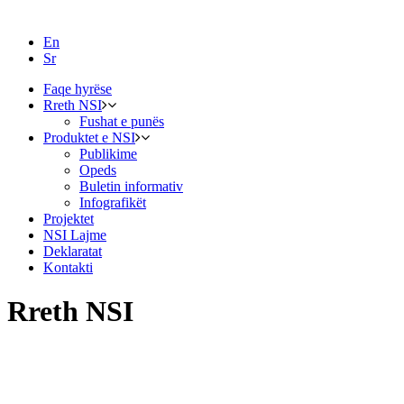
En
Sr
Faqe hyrëse
Rreth NSI
Fushat e punës
Produktet e NSI
Publikime
Opeds
Buletin informativ
Infografikët
Projektet
NSI Lajme
Deklaratat
Kontakti
Rreth NSI