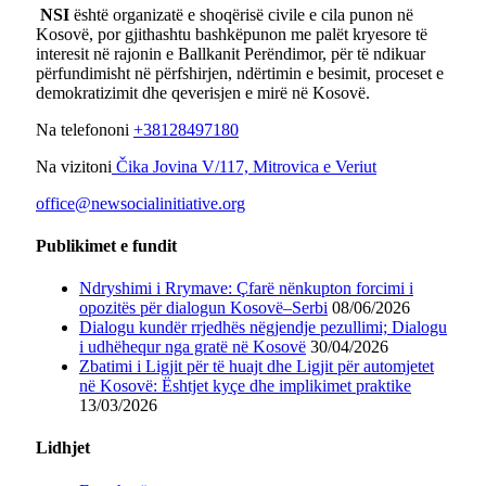
NSI
është organizatë e shoqërisë civile e cila punon në
Kosovë, por gjithashtu bashkëpunon me palët kryesore të
interesit në rajonin e Ballkanit Perëndimor, për të ndikuar
përfundimisht në përfshirjen, ndërtimin e besimit, proceset e
demokratizimit dhe qeverisjen e mirë në Kosovë.
Na telefononi
+38128497180
Na vizitoni
Čika Jovina V/117, Mitrovica e Veriut
office@newsocialinitiative.org
Publikimet e fundit
Ndryshimi i Rrymave: Çfarë nënkupton forcimi i
opozitës për dialogun Kosovë–Serbi
08/06/2026
Dialogu kundër rrjedhës nëgjendje pezullimi; Dialogu
i udhëhequr nga gratë në Kosovë
30/04/2026
Zbatimi i Ligjit për të huajt dhe Ligjit për automjetet
në Kosovë: Ështjet kyçe dhe implikimet praktike
13/03/2026
Lidhjet