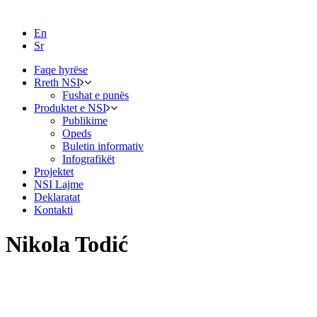
En
Sr
Faqe hyrëse
Rreth NSI
Fushat e punës
Produktet e NSI
Publikime
Opeds
Buletin informativ
Infografikët
Projektet
NSI Lajme
Deklaratat
Kontakti
Nikola Todić