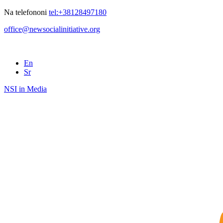
Na telefononi
tel:+38128497180
office@newsocialinitiative.org
En
Sr
NSI in Media