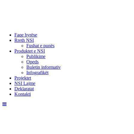
Faqe hyrëse
Rreth NSI
Fushat e punës
Produktet e NSI
Publikime
Opeds
Buletin informativ
Infografikët
Projektet
NSI Lajme
Deklaratat
Kontakti