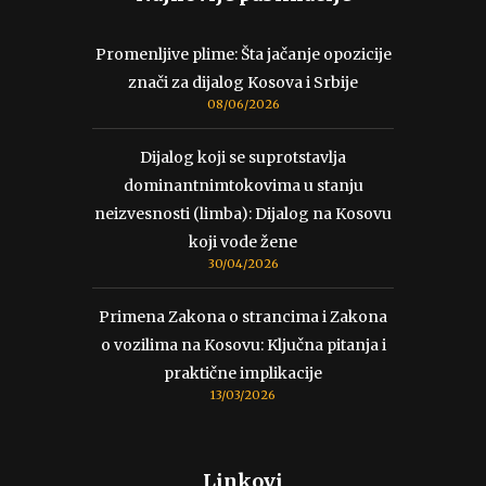
Promenljive plime: Šta jačanje opozicije
znači za dijalog Kosova i Srbije
08/06/2026
Dijalog koji se suprotstavlja
dominantnimtokovima u stanju
neizvesnosti (limba): Dijalog na Kosovu
koji vode žene
30/04/2026
Primena Zakona o strancima i Zakona
o vozilima na Kosovu: Ključna pitanja i
praktične implikacije
13/03/2026
Linkovi