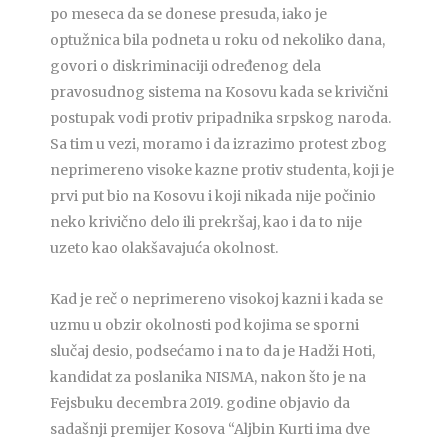
po meseca da se donese presuda, iako je
optužnica bila podneta u roku od nekoliko dana,
govori o diskriminaciji određenog dela
pravosudnog sistema na Kosovu kada se krivični
postupak vodi protiv pripadnika srpskog naroda.
Sa tim u vezi, moramo i da izrazimo protest zbog
neprimereno visoke kazne protiv studenta, koji je
prvi put bio na Kosovu i koji nikada nije počinio
neko krivično delo ili prekršaj, kao i da to nije
uzeto kao olakšavajuća okolnost.
Kad je reč o neprimereno visokoj kazni i kada se
uzmu u obzir okolnosti pod kojima se sporni
slučaj desio, podsećamo i na to da je Hadži Hoti,
kandidat za poslanika NISMA, nakon što je na
Fejsbuku decembra 2019. godine objavio da
sadašnji premijer Kosova “Aljbin Kurti ima dve