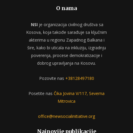
O nama
NSI
je organizacija civilnog društva sa
Kosova, koja takođe sarađuje sa ključnim
akterima u regionu Zapadnog Balkana i
šire, kako bi uticala na inkluziju, izgradnju
poverenja, procese demokratizacije i
dobrog upravljanja na Kosovu.
Pozovite nas
+38128497180
Posetite nas
Čika Jovina V/117, Severna
Mitrovica
office@newsocialinitiative.org
Najnovije publikacije