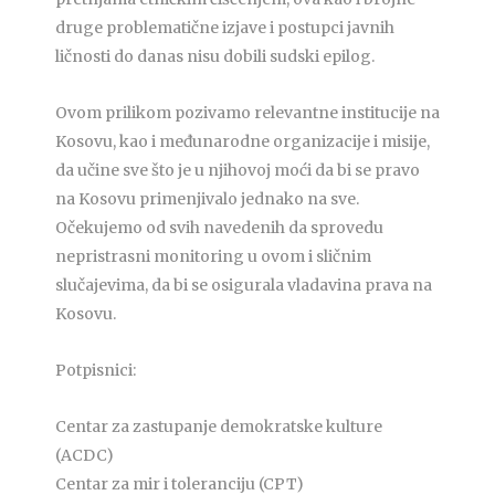
druge problematične izjave i postupci javnih
ličnosti do danas nisu dobili sudski epilog.
Ovom prilikom pozivamo relevantne institucije na
Kosovu, kao i međunarodne organizacije i misije,
da učine sve što je u njihovoj moći da bi se pravo
na Kosovu primenjivalo jednako na sve.
Očekujemo od svih navedenih da sprovedu
nepristrasni monitoring u ovom i sličnim
slučajevima, da bi se osigurala vladavina prava na
Kosovu.
Potpisnici:
Centar za zastupanje demokratske kulture
(ACDC)
Centar za mir i toleranciju (CPT)