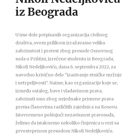
iz Beograda
U ime dole potpisanih organizacija civilnog
društva, ovom prilikom izražavamo veliku
zabrinutost i protest zbog presude Osnovnog
suda u Prištini, izrečene studentu iz Beograda,
Nikoli Nedeljkoviću, dana 6. septembra 2022, za
navodno krivično delo “izazivanje etničke mržnje
i netrpeljivosti”. Naime, kao organizacije koje se,
između ostalog, bave i vladavinom prava,
zabrinuti smo zbog nejednake primene prava
prema članovima različitih zajednica na Kosovu.
Istovremeno poštujući nezavisnost pravosuđa,
želimo da istaknemo nekoliko činjenica u vezi sa
prvostepenom presudom Nikoli Nedeljkoviću.