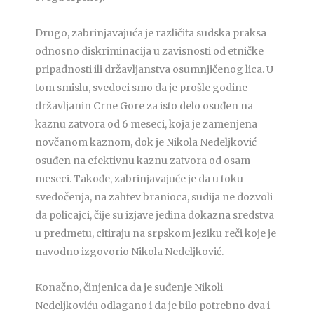
Drugo, zabrinjavajuća je različita sudska praksa
odnosno diskriminacija u zavisnosti od etničke
pripadnosti ili državljanstva osumnjičenog lica. U
tom smislu, svedoci smo da je prošle godine
državljanin Crne Gore za isto delo osuđen na
kaznu zatvora od 6 meseci, koja je zamenjena
novčanom kaznom, dok je Nikola Nedeljković
osuđen na efektivnu kaznu zatvora od osam
meseci. Takođe, zabrinjavajuće je da u toku
svedočenja, na zahtev branioca, sudija ne dozvoli
da policajci, čije su izjave jedina dokazna sredstva
u predmetu, citiraju na srpskom jeziku reči koje je
navodno izgovorio Nikola Nedeljković.
Konačno, činjenica da je suđenje Nikoli
Nedeljkoviću odlagano i da je bilo potrebno dva i