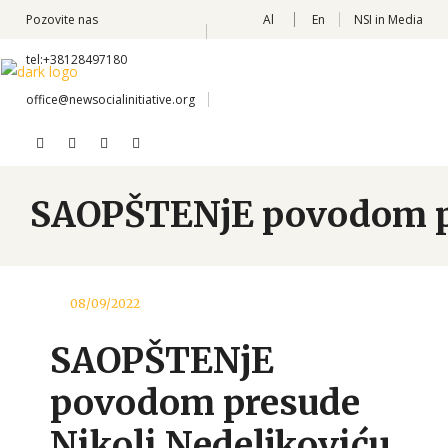
Pozovite nas
Al
En
NSI in Media
tel:+38128497180
office@newsocialinitiative.org
SAOPŠTENjE povodom pre
08/09/2022
SAOPŠTENjE
povodom presude
Nikoli Nedeljkoviću