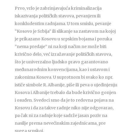
Prvo, vrlo je zabrinjavajuća kriminalizacija
iskazivanja političkih stavova, pevanjem ili
konkludentim radnjama. U tom smislu, pevanje
“Kosovo je Srbija” ili slikanje sa zastavom na kojoj
je prikazano Kosovu u srpskim bojama i poruka
“nema predaje” ni na koji načim ne može biti
krivično delo, već izražavanje političkih stavova,
što je univerzalno ljudsko pravo garantovano
međunarodnim konvencijama, kao i ustavom i
zakonima Kosova. U suprotnom bi svako ko npr.
ističe simbole R. Albanije, piše ili peva o ujedinjenju
Kosova i Albanije trebalo da bude krivično gonjen
i osuđen. Svedoci smo da je to redovna pojava na
Kosovu i da za takve radnje niko nije odgovarao,
pa čak ni za radnje koje sadrže jasan poziv na
nasilje prema nevećinskim zajednicama, pre
svega srpskoj.