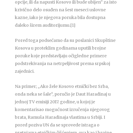
opcije, ili da napusti Kosovo ili bude ubijen” za isto
krivično delo osuđen na šest meseci uslovne
kazne, iako je njegova poruka bila dostupna
daleko širem auditorijumu.[1]
Pored toga podsećamo da su poslanici Skupštine
Kosova u proteklim godinama uputili brojne
poruke koje predstavljaju očigledne primere
podstrekivanja na netrpeljivost prema srpskoj
zajednici.
Na primer; „Ako žele Kosovo etnički bez Srba,
onda neka se šale“, poručio je Daut Haradinaj u
jednoj TV emisiji 2017. godine, u kojoj je
komentarisao mogućnost izručenja njegovog
brata, Ramuša Haradinaja vlastima u Srbiji. I
pored poziva UN da se sprovede istraga o
pretnjama etničkim čišćenjem, ova kao i brojne