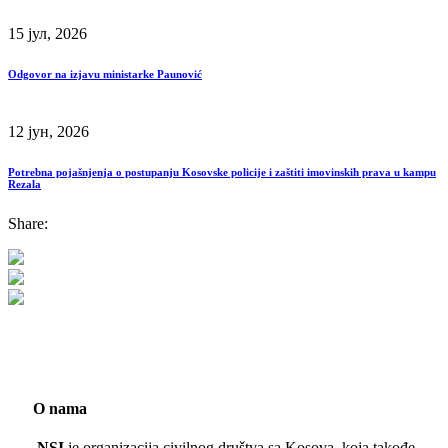
15 јул, 2026
Odgovor na izjavu ministarke Paunović
12 јун, 2026
Potrebna pojašnjenja o postupanju Kosovske policije i zaštiti imovinskih prava u kampu
Rezala
Share:
O nama
NSI
je organizacija civilnog društva sa Kosova, koja takođe