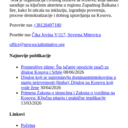
sarađuje sa ključnim akterima u regionu Zapadnog Balkana i
šire, kako bi uticala na inkluziju, izgradnju poverenja,
procese demokratizacije i dobrog upravljanja na Kosovu.
Pozovite nas
+38128497180
Posetite nas
Čika Jovina V/117, Severna Mitrovica
office@newsocialinitiative.org
Najnovije publikacije
Promenljive plime: Šta jačanje opozicije znači za
dijalog Kosova i Srbije
08/06/2026
Dijalog koji se suprotstavlja dominantnimtokovima u
stanju neizvesnosti (limba): Dijalog na Kosovu koji
vode žene
30/04/2026
Primena Zakona o strancima i Zakona o vozilima na
Kosovu: Ključna pitanja i praktične implikacije
13/03/2026
Linkovi
Početna