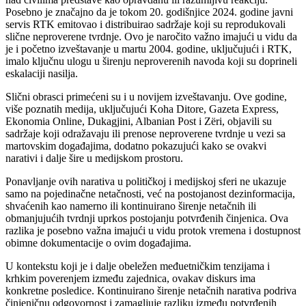
Posebno je značajno da je tokom 20. godišnjice 2024. godine javni
servis RTK emitovao i distribuirao sadržaje koji su reprodukovali
slične neproverene tvrdnje. Ovo je naročito važno imajući u vidu da
je i početno izveštavanje u martu 2004. godine, uključujući i RTK,
imalo ključnu ulogu u širenju neproverenih navoda koji su doprineli
eskalaciji nasilja.
Slični obrasci primećeni su i u novijem izveštavanju. Ove godine,
više poznatih medija, uključujući Koha Ditore, Gazeta Express,
Ekonomia Online, Dukagjini, Albanian Post i Zëri, objavili su
sadržaje koji odražavaju ili prenose neproverene tvrdnje u vezi sa
martovskim događajima, dodatno pokazujući kako se ovakvi
narativi i dalje šire u medijskom prostoru.
Ponavljanje ovih narativa u političkoj i medijskoj sferi ne ukazuje
samo na pojedinačne netačnosti, već na postojanost dezinformacija,
shvaćenih kao namerno ili kontinuirano širenje netačnih ili
obmanjujućih tvrdnji uprkos postojanju potvrđenih činjenica. Ova
razlika je posebno važna imajući u vidu protok vremena i dostupnost
obimne dokumentacije o ovim događajima.
U kontekstu koji je i dalje obeležen međuetničkim tenzijama i
krhkim poverenjem između zajednica, ovakav diskurs ima
konkretne posledice. Kontinuirano širenje netačnih narativa podriva
činjeničnu odgovornost i zamagljuje razliku između potvrđenih