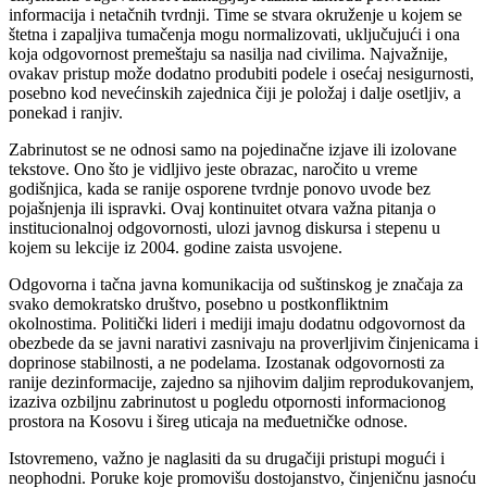
informacija i netačnih tvrdnji. Time se stvara okruženje u kojem se
štetna i zapaljiva tumačenja mogu normalizovati, uključujući i ona
koja odgovornost premeštaju sa nasilja nad civilima. Najvažnije,
ovakav pristup može dodatno produbiti podele i osećaj nesigurnosti,
posebno kod nevećinskih zajednica čiji je položaj i dalje osetljiv, a
ponekad i ranjiv.
Zabrinutost se ne odnosi samo na pojedinačne izjave ili izolovane
tekstove. Ono što je vidljivo jeste obrazac, naročito u vreme
godišnjica, kada se ranije osporene tvrdnje ponovo uvode bez
pojašnjenja ili ispravki. Ovaj kontinuitet otvara važna pitanja o
institucionalnoj odgovornosti, ulozi javnog diskursa i stepenu u
kojem su lekcije iz 2004. godine zaista usvojene.
Odgovorna i tačna javna komunikacija od suštinskog je značaja za
svako demokratsko društvo, posebno u postkonfliktnim
okolnostima. Politički lideri i mediji imaju dodatnu odgovornost da
obezbede da se javni narativi zasnivaju na proverljivim činjenicama i
doprinose stabilnosti, a ne podelama. Izostanak odgovornosti za
ranije dezinformacije, zajedno sa njihovim daljim reprodukovanjem,
izaziva ozbiljnu zabrinutost u pogledu otpornosti informacionog
prostora na Kosovu i šireg uticaja na međuetničke odnose.
Istovremeno, važno je naglasiti da su drugačiji pristupi mogući i
neophodni. Poruke koje promovišu dostojanstvo, činjeničnu jasnoću