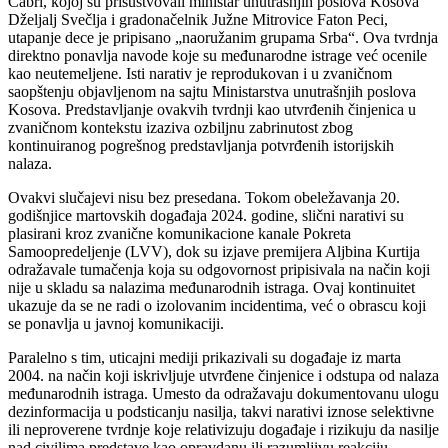
Čabri, kojoj su prisustvovali ministar unutrašnjih poslova Kosova
Dželjalj Svečlja i gradonačelnik Južne Mitrovice Faton Peci,
utapanje dece je pripisano „naoružanim grupama Srba“. Ova tvrdnja
direktno ponavlja navode koje su međunarodne istrage već ocenile
kao neutemeljene. Isti narativ je reprodukovan i u zvaničnom
saopštenju objavljenom na sajtu Ministarstva unutrašnjih poslova
Kosova. Predstavljanje ovakvih tvrdnji kao utvrđenih činjenica u
zvaničnom kontekstu izaziva ozbiljnu zabrinutost zbog
kontinuiranog pogrešnog predstavljanja potvrđenih istorijskih
nalaza.
Ovakvi slučajevi nisu bez presedana. Tokom obeležavanja 20.
godišnjice martovskih događaja 2024. godine, slični narativi su
plasirani kroz zvanične komunikacione kanale Pokreta
Samoopredeljenje (LVV), dok su izjave premijera Aljbina Kurtija
odražavale tumačenja koja su odgovornost pripisivala na način koji
nije u skladu sa nalazima međunarodnih istraga. Ovaj kontinuitet
ukazuje da se ne radi o izolovanim incidentima, već o obrascu koji
se ponavlja u javnoj komunikaciji.
Paralelno s tim, uticajni mediji prikazivali su događaje iz marta
2004. na način koji iskrivljuje utvrđene činjenice i odstupa od nalaza
međunarodnih istraga. Umesto da odražavaju dokumentovanu ulogu
dezinformacija u podsticanju nasilja, takvi narativi iznose selektivne
ili neproverene tvrdnje koje relativizuju događaje i rizikuju da nasilje
nad civilima predstave kao opravdanu ili razumljivu reakciju.