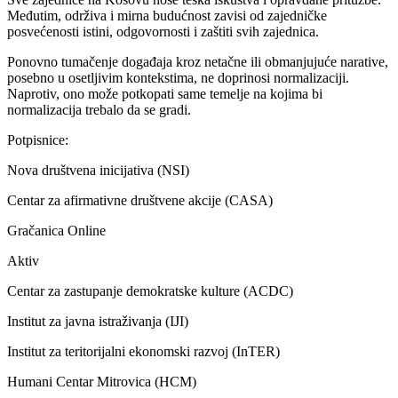
Međutim, održiva i mirna budućnost zavisi od zajedničke
posvećenosti istini, odgovornosti i zaštiti svih zajednica.
Ponovno tumačenje događaja kroz netačne ili obmanjujuće narative,
posebno u osetljivim kontekstima, ne doprinosi normalizaciji.
Naprotiv, ono može potkopati same temelje na kojima bi
normalizacija trebalo da se gradi.
Potpisnice:
Nova društvena inicijativa (NSI)
Centar za afirmativne društvene akcije (CASA)
Gračanica Online
Aktiv
Centar za zastupanje demokratske kulture (ACDC)
Institut za javna istraživanja (IJI)
Institut za teritorijalni ekonomski razvoj (InTER)
Humani Centar Mitrovica (HCM)