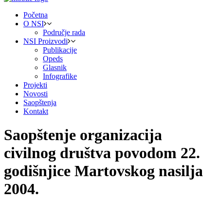
Početna
O NSI
Područje rada
NSI Proizvodi
Publikacije
Opeds
Glasnik
Infografike
Projekti
Novosti
Saopštenja
Kontakt
Saopštenje organizacija
civilnog društva povodom 22.
godišnjice Martovskog nasilja
2004.