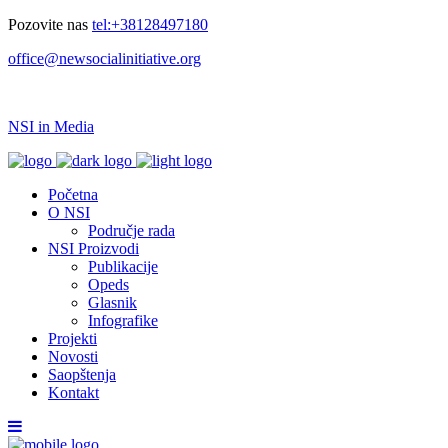
Pozovite nas
tel:+38128497180
office@newsocialinitiative.org
NSI in Media
Početna
O NSI
Područje rada
NSI Proizvodi
Publikacije
Opeds
Glasnik
Infografike
Projekti
Novosti
Saopštenja
Kontakt