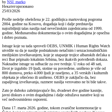
by
NSI_marko
Некатегоризовано
25/03/2026
Prošle nedelje obeležena je 22. godišnjica martovskog pogroma
2004. godine na Kosovu, događaja koji i dalje predstavlja
najozbiljniji talas nasilja nad nevećinskim zajednicama od 1999.
godine. Međunarodna dokumentacija o ovim događajima je opsežna
i dobro poznata.
Istrage koje su tada sproveli OEBS, UNMIK i Human Rights Watch
utvrdile su da je nasilje podstaknuto netačnim i senzacionalističkim
medijskim izveštavanjem, koje je utapanje trojice albanskih dečaka u
reci Ibar pripisalo lokalnim Srbima, bez ikakvih potvrđenih dokaza.
Naknadne istrage su odbacile za ove tvrdnje. U roku od 48 sati,
život je izgubilo 19 ljudi, stotine su povređene, uništeno je više od
800 domova, preko 4.000 ljudi je raseljeno, a 35 verskih i kulturnih
objekata je oštećeno ili uništeno. OEBS je zaključio da, bez
zapaljivog izveštavanja, razmere nasilja verovatno ne bi bile takve.
Zato je duboko zabrinjavajuće što, dvadeset dve godine kasnije,
javni diskurs o ovim događajima i dalje odražava narative koji su
već nedvosmisleno osporeni.
Dana 17. marta 2026. godine, tokom zvanične komemoracije u