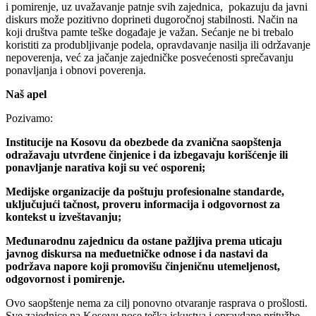
i pomirenje, uz uvažavanje patnje svih zajednica, pokazuju da javni
diskurs može pozitivno doprineti dugoročnoj stabilnosti. Način na
koji društva pamte teške događaje je važan. Sećanje ne bi trebalo
koristiti za produbljivanje podela, opravdavanje nasilja ili održavanje
nepoverenja, već za jačanje zajedničke posvećenosti sprečavanju
ponavljanja i obnovi poverenja.
Naš apel
Pozivamo:
Institucije na Kosovu da obezbede da zvanična saopštenja
odražavaju utvrđene činjenice i da izbegavaju korišćenje ili
ponavljanje narativa koji su već osporeni;
Medijske organizacije da poštuju profesionalne standarde,
uključujući tačnost, proveru informacija i odgovornost za
kontekst u izveštavanju;
Međunarodnu zajednicu da ostane pažljiva prema uticaju
javnog diskursa na međuetničke odnose i da nastavi da
podržava napore koji promovišu činjeničnu utemeljenost,
odgovornost i pomirenje.
Ovo saopštenje nema za cilj ponovno otvaranje rasprava o prošlosti.
Sve zajednice na Kosovu nose teška iskustva i opravdane pritužbe.