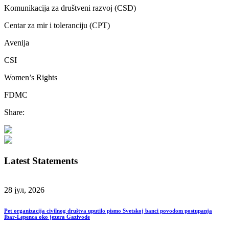
Komunikacija za društveni razvoj (CSD)
Centar za mir i toleranciju (CPT)
Avenija
CSI
Women’s Rights
FDMC
Share:
Latest Statements
28 јул, 2026
Pet organizacija civilnog društva uputilo pismo Svetskoj banci povodom postupanja
Ibar-Lepenca oko jezera Gazivode