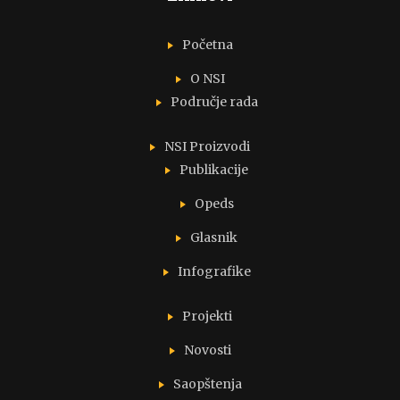
Početna
O NSI
Područje rada
NSI Proizvodi
Publikacije
Opeds
Glasnik
Infografike
Projekti
Novosti
Saopštenja