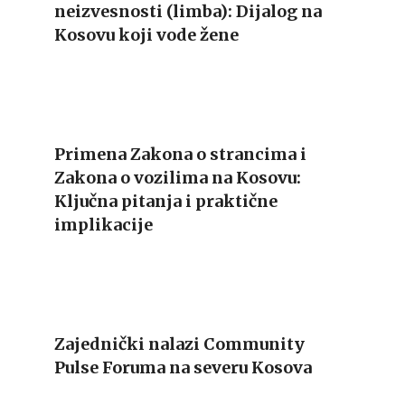
neizvesnosti (limba): Dijalog na
Kosovu koji vode žene
Primena Zakona o strancima i
Zakona o vozilima na Kosovu:
Ključna pitanja i praktične
implikacije
Zajednički nalazi Community
Pulse Foruma na severu Kosova