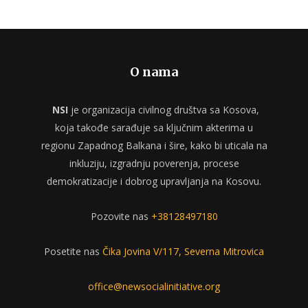
O nama
NSI
je organizacija civilnog društva sa Kosova,
koja takođe sarađuje sa ključnim akterima u
regionu Zapadnog Balkana i šire, kako bi uticala na
inkluziju, izgradnju poverenja, procese
demokratizacije i dobrog upravljanja na Kosovu.
Pozovite nas
+38128497180
Posetite nas
Čika Jovina V/117, Severna Mitrovica
office@newsocialinitiative.org