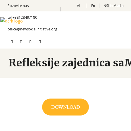
Pozovite nas
Al
En
NSI in Media
tel:+38128497180
office@newsocialinitiative.org
Refleksije zajednica s
DOWNLOAD