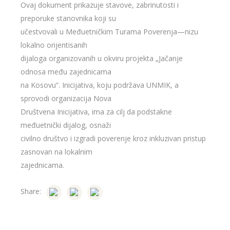
Ovaj dokument prikazuje stavove, zabrinutosti i
preporuke stanovnika koji su
učestvovali u Međuetničkim Turama Poverenja—nizu
lokalno orijentisanih
dijaloga organizovanih u okviru projekta „Jačanje
odnosa među zajednicama
na Kosovu“. Inicijativa, koju podržava UNMIK, a
sprovodi organizacija Nova
Društvena Inicijativa, ima za cilj da podstakne
međuetnički dijalog, osnaži
civilno društvo i izgradi poverenje kroz inkluzivan pristup
zasnovan na lokalnim
zajednicama.
Share: