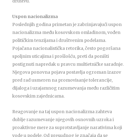
društvu.
Uspon nacionalizma
Poslednjih godina primetan je zabrinjavajući uspon
nacionalizma među kosovskom omladinom, vođen
političkim tenzijama i društvenim podelama.
Pojačana nacionalistička retorika, često pogoršana
spoljnim uticajima i prošlošću, preti da poništi
postignuti napredak u pravcu multietničke saradnje.
Njegova ponovna pojava postavlja ogroman izazov
pred rad usmeren na promovisanje tolerancije,
dijaloga i uzajamnog razumevanja među različitim
kosovskim zajednicama.
Reagovanje na taj uspon nacionalizma zahteva
dublje razumevanje njegovih osnovnih uzroka i
proaktivne mere za suprotstavljanje narativima koji
vode u podele. Od presudnog je značaja da se