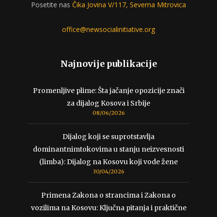
Posetite nas
Čika Jovina V/117, Severna Mitrovica
office@newsocialinitiative.org
Najnovije publikacije
Promenljive plime: Šta jačanje opozicije znači
za dijalog Kosova i Srbije
08/06/2026
Dijalog koji se suprotstavlja
dominantnimtokovima u stanju neizvesnosti
(limba): Dijalog na Kosovu koji vode žene
30/04/2026
Primena Zakona o strancima i Zakona o
vozilima na Kosovu: Ključna pitanja i praktične