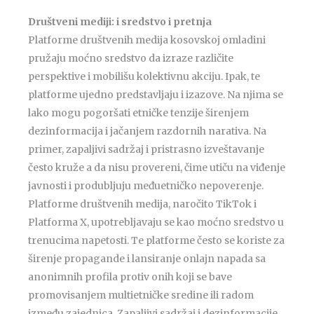
Društveni mediji: i sredstvo i pretnja
Platforme društvenih medija kosovskoj omladini
pružaju moćno sredstvo da izraze različite
perspektive i mobilišu kolektivnu akciju. Ipak, te
platforme ujedno predstavljaju i izazove. Na njima se
lako mogu pogoršati etničke tenzije širenjem
dezinformacija i jačanjem razdornih narativa. Na
primer, zapaljivi sadržaj i pristrasno izveštavanje
često kruže a da nisu provereni, čime utiču na viđenje
javnosti i produbljuju međuetničko nepoverenje.
Platforme društvenih medija, naročito TikTok i
Platforma X, upotrebljavaju se kao moćno sredstvo u
trenucima napetosti. Te platforme često se koriste za
širenje propagande i lansiranje onlajn napada sa
anonimnih profila protiv onih koji se bave
promovisanjem multietničke sredine ili radom
između zajednica. Zapaljivi sadržaj i dezinformacije