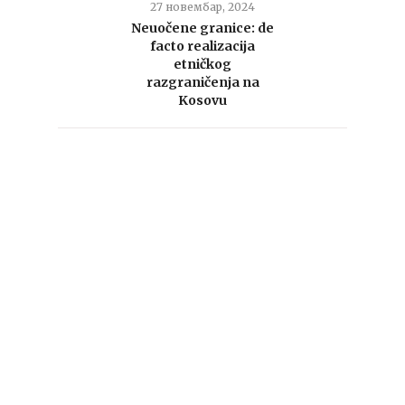
27 новембар, 2024
Neuočene granice: de
facto realizacija
etničkog
razgraničenja na
Kosovu