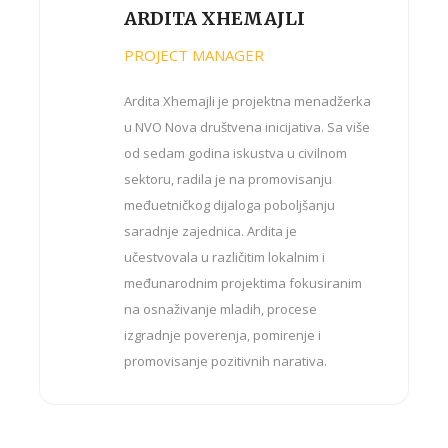
ARDITA XHEMAJLI
PROJECT MANAGER
Ardita Xhemajli je projektna menadžerka
u NVO Nova društvena inicijativa. Sa više
od sedam godina iskustva u civilnom
sektoru, radila je na promovisanju
međuetničkog dijaloga poboljšanju
saradnje zajednica. Ardita je
učestvovala u različitim lokalnim i
međunarodnim projektima fokusiranim
na osnaživanje mladih, procese
izgradnje poverenja, pomirenje i
promovisanje pozitivnih narativa.