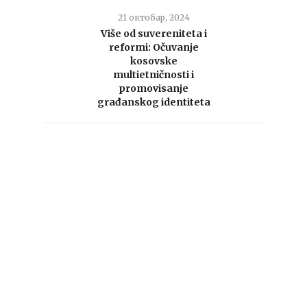
21 октобар, 2024
Više od suvereniteta i
reformi: Očuvanje
kosovske
multietničnosti i
promovisanje
građanskog identiteta