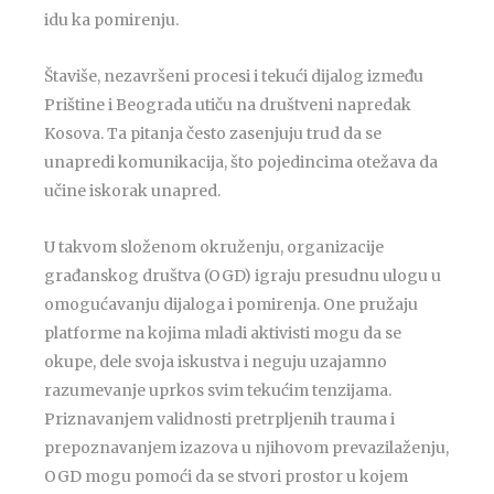
idu ka pomirenju.
Štaviše, nezavršeni procesi i tekući dijalog između
Prištine i Beograda utiču na društveni napredak
Kosova. Ta pitanja često zasenjuju trud da se
unapredi komunikacija, što pojedincima otežava da
učine iskorak unapred.
U takvom složenom okruženju, organizacije
građanskog društva (OGD) igraju presudnu ulogu u
omogućavanju dijaloga i pomirenja. One pružaju
platforme na kojima mladi aktivisti mogu da se
okupe, dele svoja iskustva i neguju uzajamno
razumevanje uprkos svim tekućim tenzijama.
Priznavanjem validnosti pretrpljenih trauma i
prepoznavanjem izazova u njihovom prevazilaženju,
OGD mogu pomoći da se stvori prostor u kojem