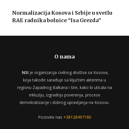
Normalizacija Kosova i Srbije u svetlu
RAE radnika bolnice “Isa Grezda”
O nama
NSI
je organizacija civilnog društva sa Kosova,
koja takođe sarađuje sa ključnim akterima u
regionu Zapadnog Balkana i šire, kako bi uticala na
inkluziju, izgradnju poverenja, procese
demokratizacije i dobrog upravljanja na Kosovu.
Pozovite nas
+38128497180