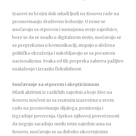
Izazovi su brojni dok mladi ljudi na Kosovu rade na
promovisanju društvene kohezije. U tome se
suočavaju sa otporom i sumnjama svoje zajednice,
bore se da se snađu u digitalnom svetu, suočavaju se
sa preprekama u komunikaciji, stupaju u složena
politička okruženja i sukobljavaju se sa porastom
nacionalizma. Svaka od tih prepreka zahteva pažljivo
snalaženje i izrazitu fleksibilnost.
Suočavanje sa otporom i skepticizmom
Mladi aktivisti iz različitih zajednica koje žive na
Kosovu suočeni su sa znatnim izazovima u svom
radu na promovisanju dijaloga, pomirenja i
izgradnje poverenja. Uprkos njihovoj posvećenosti
da neguju saradnju među svim zajednicama na
Kosovu, suočavaju se sa duboko ukorenjenim