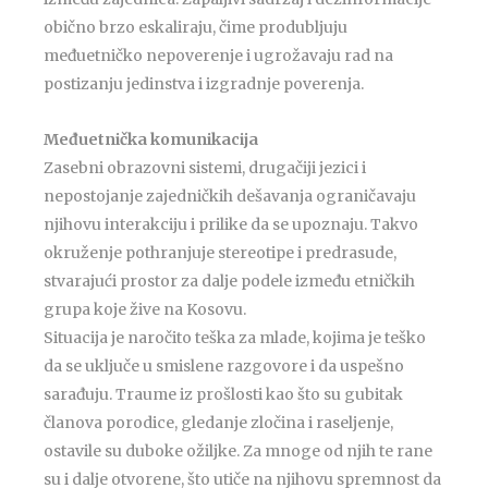
obično brzo eskaliraju, čime produbljuju
međuetničko nepoverenje i ugrožavaju rad na
postizanju jedinstva i izgradnje poverenja.
Međuetnička komunikacija
Zasebni obrazovni sistemi, drugačiji jezici i
nepostojanje zajedničkih dešavanja ograničavaju
njihovu interakciju i prilike da se upoznaju. Takvo
okruženje pothranjuje stereotipe i predrasude,
stvarajući prostor za dalje podele između etničkih
grupa koje žive na Kosovu.
Situacija je naročito teška za mlade, kojima je teško
da se uključe u smislene razgovore i da uspešno
sarađuju. Traume iz prošlosti kao što su gubitak
članova porodice, gledanje zločina i raseljenje,
ostavile su duboke ožiljke. Za mnoge od njih te rane
su i dalje otvorene, što utiče na njihovu spremnost da