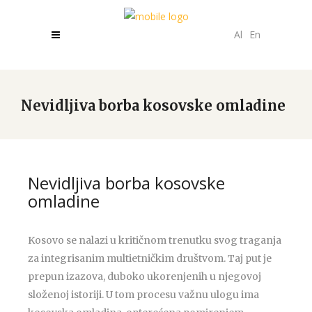
Al
En
Nevidljiva borba kosovske omladine
Nevidljiva borba kosovske
omladine
Kosovo se nalazi u kritičnom trenutku svog traganja
za integrisanim multietničkim društvom. Taj put je
prepun izazova, duboko ukorenjenih u njegovoj
složenoj istoriji. U tom procesu važnu ulogu ima