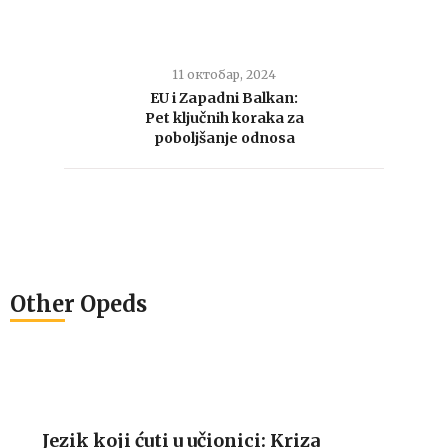
11 октобар, 2024
EU i Zapadni Balkan:
Pet ključnih koraka za
poboljšanje odnosa
Other Opeds
Jezik koji ćuti u učionici: Kriza