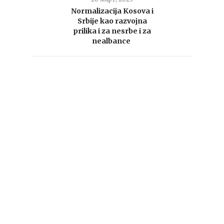
Normalizacija Kosova i
Srbije kao razvojna
prilika i za nesrbe i za
nealbance