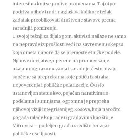
interesima koji se protive promenama. Taj otpor
podriva njihov trud i naglašava koliko je težak
zadatak preoblikovati društvene stavove prema
saradnji i pomirenju.
U svojoj težnji za dijalogom, aktivisti nailaze ne samo
na nepravde iz prošlosti već i na savremenu skepsu
koja ometa napore da se premoste etničke podele.
Njihove inicijative, uperene na promovisanje
uzajamnog razumevanja i saradnje, često bivaju
suočene sa preprekama koje potiču iz straha,
nepoverenja i političke polarizacije. Čvrsto
ustanovljen status kvo, pojačan narativima o
podelama i sumnjama, ogromna je prepreka
njihovoj viziji integrisanijeg Kosova, koja naročito
pogađa mlade koji rade u gradovima kao što je
Mitrovica – podeljen grad u središtu tenzija i
političke osetljivosti.