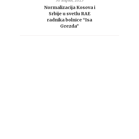
30 април, 2025
Normalizacija Kosova i
Srbije u svetlu RAE
radnika bolnice “Isa
Grezda”