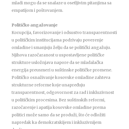
mladi mogu da se snalaze u osetljivim pitanjima sa
empatijom i poštovanjem.
Političko angažovanje
Korupcija, favorizovanje i odsustvo transparentnosti
u političkim institucijama podrivaju poverenje
omladine i smanjuju želju da se politički angažuju.
Njihova razočaranost u uspostavljene političke
strukture usložnjava napore da se mladalačka
energija preusmeri u suštinske političke promene.
Političko osnaživanje kosovske omladine zahteva
strukturne reforme koje unapređuju
transparentnost, odgovornost za rad i inkluzivnost
u političkim procesima. Bez suštinskih reformi,
razočarenje i apatija kosovske omladine prema
politici može samo da se produži, što će odložiti
napredak ka demokratskijem i inkluzivnijem