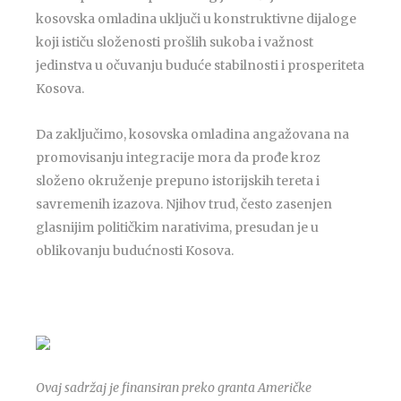
kosovska omladina uključi u konstruktivne dijaloge
koji ističu složenosti prošlih sukoba i važnost
jedinstva u očuvanju buduće stabilnosti i prosperiteta
Kosova.
Da zaključimo, kosovska omladina angažovana na
promovisanju integracije mora da prođe kroz
složeno okruženje prepuno istorijskih tereta i
savremenih izazova. Njihov trud, često zasenjen
glasnijim političkim narativima, presudan je u
oblikovanju budućnosti Kosova.
Ovaj sadržaj je finansiran preko granta Američke