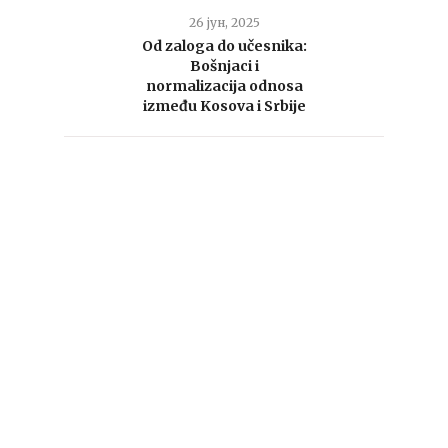
26 јун, 2025
Od zaloga do učesnika:
Bošnjaci i
normalizacija odnosa
između Kosova i Srbije