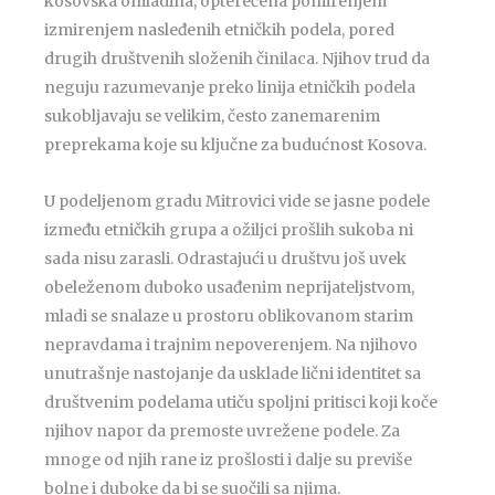
kosovska omladina, opterećena pomirenjem
izmirenjem nasleđenih etničkih podela, pored
drugih društvenih složenih činilaca. Njihov trud da
neguju razumevanje preko linija etničkih podela
sukobljavaju se velikim, često zanemarenim
preprekama koje su ključne za budućnost Kosova.
U podeljenom gradu Mitrovici vide se jasne podele
između etničkih grupa a ožiljci prošlih sukoba ni
sada nisu zarasli. Odrastajući u društvu još uvek
obeleženom duboko usađenim neprijateljstvom,
mladi se snalaze u prostoru oblikovanom starim
nepravdama i trajnim nepoverenjem. Na njihovo
unutrašnje nastojanje da usklade lični identitet sa
društvenim podelama utiču spoljni pritisci koji koče
njihov napor da premoste uvrežene podele. Za
mnoge od njih rane iz prošlosti i dalje su previše
bolne i duboke da bi se suočili sa njima.