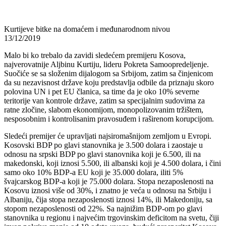
Kurtijeve bitke na domaćem i međunarodnom nivou
13/12/2019
Malo bi ko trebalo da zavidi sledećem premijeru Kosova,
najverovatnije Aljbinu Kurtiju, lideru Pokreta Samoopredeljenje.
Suočiće se sa složenim dijalogom sa Srbijom, zatim sa činjenicom
da su nezavisnost države koju predstavlja odbile da priznaju skoro
polovina UN i pet EU članica, sa time da je oko 10% severne
teritorije van kontrole države, zatim sa specijalnim sudovima za
ratne zločine, slabom ekonomijom, monopolizovanim tržištem,
nesposobnim i kontrolisanim pravosuđem i raširenom korupcijom.
Sledeći premijer će upravljati najsiromašnijom zemljom u Evropi.
Kosovski BDP po glavi stanovnika je 3.500 dolara i zaostaje u
odnosu na srpski BDP po glavi stanovnika koji je 6.500, ili na
makedonski, koji iznosi 5.500, ili albanski koji je 4.500 dolara, i čini
samo oko 10% BDP-a EU koji je 35.000 dolara, iliti 5%
švajcarskog BDP-a koji je 75.000 dolara. Stopa nezaposlenosti na
Kosovu iznosi više od 30%, i znatno je veća u odnosu na Srbiju i
Albaniju, čija stopa nezaposlenosti iznosi 14%, ili Makedoniju, sa
stopom nezaposlenosti od 22%. Sa najnižim BDP-om po glavi
stanovnika u regionu i najvećim trgovinskim deficitom na svetu, čiji