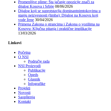
Promenljive plime: Šta jačanje opozicije znači za
dijalog Kosova i Srbije
08/06/2026
Dijalog koji se suprotstavlja dominantnimtokovima u
stanju neizvesnosti (limba): Dijalog na Kosovu koji
vode žene
30/04/2026
Primena Zakona o strancima i Zakona o vozilima na
Kosovu: Ključna pitanja i praktične implikacije
13/03/2026
Linkovi
Početna
O NSI
Područje rada
NSI Proizvodi
Publikacije
Opeds
Glasnik
Infografike
Projekti
Novosti
Saopštenja
Kontakt