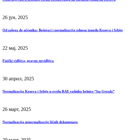
26 јун, 2025
Od zaloga do učesnika: Bošnjaci i normalizacija odnosa između Kosova i Srbije
22 мај, 2025
Fizički vidljiva, pravno nevidljiva
30 април, 2025
Normalizacija Kosova i Srbije u svetlu RAE radnika bolnice “Isa Grezda”
26 март, 2025
Normalizacija nenormalizacije ličnih dokumenata
20 март, 2025