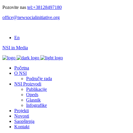
Pozovite nas
tel:+38128497180
office@newsocialinitiative.org
En
NSI in Media
Početna
O NSI
Područje rada
NSI Proizvodi
Publikacije
Opeds
Glasnik
Infografike
Projekti
Novosti
Saopštenja
Kontakt