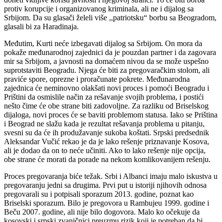
protiv korupcije i organizovanog kriminala, ali ne i dijalog sa
Srbijom. Da su glasači želeli više ,,patriotsku“ borbu sa Beogradom,
glasali bi za Haradinaja.
Međutim, Kurti neće izbegavati dijalog sa Srbijom. On mora da
pokaže međunarodnoj zajednici da je pouzdan partner i da zagovara
mir sa Srbijom, a javnosti na domaćem nivou da se može uspešno
suprotstaviti Beogradu. Njega će biti za pregovaračkim stolom, ali
praviće spore, oprezne i proračunate pokrete. Međunarodna
zajednica će neminovno olakšati novi proces i pomoći Beogradu i
Prištini da osmislile način za rešavanje svojih problema, i postići
nešto čime će obe strane biti zadovoljne. Za razliku od Briselskog
dijaloga, novi proces će se baviti problemom statusa. Iako se Priština
i Beograd ne slažu kada je rezultat rešavanja problema u pitanju,
svesni su da će ih produžavanje sukoba koštati. Srpski predsednik
Aleksandar Vučić rekao je da je lako rešenje priznavanje Kosova,
ali je dodao da on to neće učiniti. Ako to lako rešenje nije opcija,
obe strane će morati da porade na nekom komlikovanijem rešenju.
Proces pregovaranja biće težak. Srbi i Albanci imaju malo iskustva u
pregovaranju jedni sa drugima. Prvi put u istoriji njihovih odnosa
pregovarali su i potpisali sporazum 2013. godine, poznat kao
Briselski sporazum. Bilo je pregovora u Rambujeu 1999. godine i
Beču 2007. godine, ali nije bilo dogovora. Malo ko očekuje da
kosovski i srpski zvaničnici preuzmu rizik koji je potreban da bi