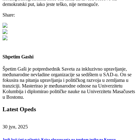
demokratski put, iako jeste teško, nije nemoguće.
Share:
Shpetim Gashi
Špetim Gaši je potpredsednik Saveta za inkluzivno upravljanje,
međunarodne nevladine organizacije sa sedištem u SAD-u. On se
fokusira na pitanja upravljanja i političkog razvoja u zemljama u
tranziciji. Masterirao je međunarodne odnose na Univerzitetu
Kolumbija i diplomirao političke nauke na Univerzitetu Masačusets
u Bostonu.
Latest Opeds
30 јун, 2025
Jezik koji ćuti u učionici: Kriza obrazovanja na turskom jeziku na Kosovu