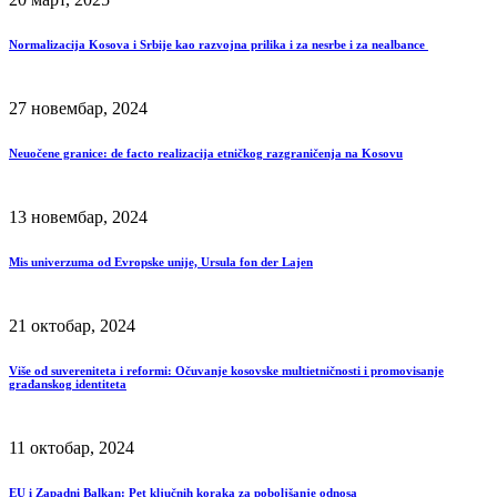
Normalizacija Kosova i Srbije kao razvojna prilika i za nesrbe i za nealbance
27 новембар, 2024
Neuočene granice: de facto realizacija etničkog razgraničenja na Kosovu
13 новембар, 2024
Mis univerzuma od Evropske unije, Ursula fon der Lajen
21 октобар, 2024
Više od suvereniteta i reformi: Očuvanje kosovske multietničnosti i promovisanje
građanskog identiteta
11 октобар, 2024
EU i Zapadni Balkan: Pet ključnih koraka za poboljšanje odnosa