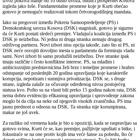
izvoz pokriva manje od 10 odsto uvoza, budući prosperitet Kosova
izgleda jako loše. Fundamentalne promene koje je Kurti obećao
gotovo je nemoguće realizovati tokom četvorogodišnjeg mandata.
Iako su pregovori između Pokreta Samoopredeljenje (PS) i
Demokratskog saveza Kosova (DSK) stagnirali, gotovo je sigurno
da će Kurti postati sledeći premijer. Vladajuća koalicija između PS i
DSK je neizbežna. Ni jedna ni druga stranka nemaju drugog
održivog partnera. Novi izbori nisu opcija takođe, zato što ni PS, ni
DSK neće osvojiti dovoljno mesta u parlamentu da formiraju vladu
sami. Novi izbori bi samo produžili neizbežno. Dve stranke ipak
imaju različite i često konfliktne interese. PS, sa mlađim i
ambicioznijim predstavnicima želi brze i temeljne promene i hrabro
odstupanje od poslednjih 20 godina upravljanja koje karakteriše
korupcija, nepotizam i sumnjiva privatizacija. DSK se, s druge
strane, izgleda zalaže za očuvanje određenog nivoa postojećeg
statusa kvo. Pošto su na vlasti bili preko 15 godina nakon rata, DSK
nema dobru evidenciju efikasnog upravljanja i sprovođenje zakona
moglo bi da cilja na neke od njegovih visokih zvaničnika. PS ima
jasnu prednost u odnosu na DSK. Ta stranka nije korumpirana,
makar ne još uvek.
Za razliku od vremena kada je bio u opoziciji, kada se raspravljao sa
gotovo svima, Kurti će se, kao premijer, pažljivije upuštati u bitke, i
fokusiraće se na one protiv kojih ima veće šanse za pobedu, što će
doneti vidljive koristi javnosti i njegovoj stranci. To će biti borba