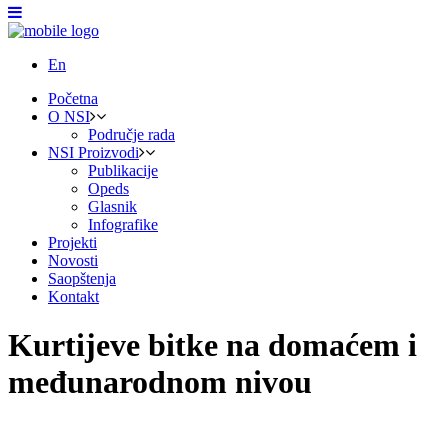
En
Početna
O NSI
Područje rada
NSI Proizvodi
Publikacije
Opeds
Glasnik
Infografike
Projekti
Novosti
Saopštenja
Kontakt
Kurtijeve bitke na domaćem i
međunarodnom nivou