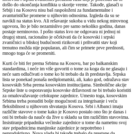
došlo do okončanja konflikta u skorije vreme. Takođe, glasači u
Srbiji i na Kosovu nisu baš raspoloženi za fundamentalne i
avanturističke promene u njihovim odnosima. Izgleda da su se
navikli na status kvo. Ali rešavanje sukoba u vidu nekog mirovnog
ugovora, što je bilo nezamislivo pre samo nekoliko godina, danas
postaje neminovno. I pošto status kvo ne odgovara ni jednoj ni
drugoj strani, racionalno je očekivati da će kosovski i srpski
zvaničnici u bliskoj budućnosti rizikovati i prihvatiti stav koji
trenutno možda nije popularan, ali čim se primete prve prednosti,
mnogo toga će se promeniti.
Kurti će biti fer prema Srbima na Kosovu, bar po balkanskim
standardima, i neće im više govoriti o tome za koga da ne glasaju i
neće sam odlučivati o tome ko bi trebalo da ih predstavlja. Srpska
lista se ponekad ponaša nediplomatski, ali, kako god, odražava stav
kosovskih Srba prema kosovskim institucijama. Simbolične akcije
Srpske liste u osporavanju kosovske državnosti ne bi trebalo koristiti
za omalovažavanje celokupne zajednice. Umesto toga, kosovskim
Srbima treba ponuditi bolje mogućnosti za integrisanje i veću
fleksibilnost u njihovom shvatanju Kosova. Srbi i Albanci imaju
različite stavove o tome kako je Kosovo postalo ono što je danas i
oni bi trebalo da nauče da žive u skladu sa tim različitim stavovima.
Insistiranje pripadnika većinske zajednice u tome da nametnu svoj
stav pripadnicima manjinske zajednice je nepotrebno i
neproduktivno. Nova vlada bi takođe trebalo da prestane da