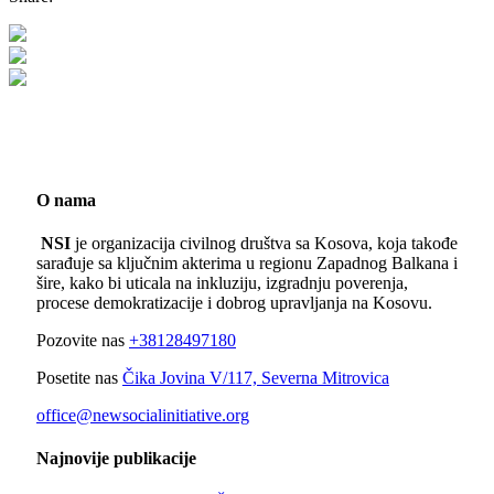
O nama
NSI
je organizacija civilnog društva sa Kosova, koja takođe
sarađuje sa ključnim akterima u regionu Zapadnog Balkana i
šire, kako bi uticala na inkluziju, izgradnju poverenja,
procese demokratizacije i dobrog upravljanja na Kosovu.
Pozovite nas
+38128497180
Posetite nas
Čika Jovina V/117, Severna Mitrovica
office@newsocialinitiative.org
Najnovije publikacije