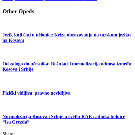
Other Opeds
Jezik koji ćuti u učionici: Kriza obrazovanja na turskom jeziku
na Kosovu
Od zaloga do učesnika: Bošnjaci i normalizacija odnosa između
Kosova i Srbije
Fizički vidljiva, pravno nevidljiva
Normalizacija Kosova i Srbije u svetlu RAE radnika bolnice
“Isa Grezda”
Share: