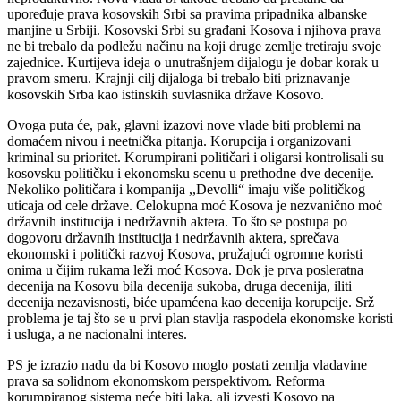
upoređuje prava kosovskih Srbi sa pravima pripadnika albanske
manjine u Srbiji. Kosovski Srbi su građani Kosova i njihova prava
ne bi trebalo da podležu načinu na koji druge zemlje tretiraju svoje
zajednice. Kurtijeva ideja o unutrašnjem dijalogu je dobar korak u
pravom smeru. Krajnji cilj dijaloga bi trebalo biti priznavanje
kosovskih Srba kao istinskih suvlasnika države Kosovo.
Ovoga puta će, pak, glavni izazovi nove vlade biti problemi na
domaćem nivou i neetnička pitanja. Korupcija i organizovani
kriminal su prioritet. Korumpirani političari i oligarsi kontrolisali su
kosovsku političku i ekonomsku scenu u prethodne dve decenije.
Nekoliko političara i kompanija ,,Devolli“ imaju više političkog
uticaja od cele države. Celokupna moć Kosova je nezvanično moć
državnih institucija i nedržavnih aktera. To što se postupa po
dogovoru državnih institucija i nedržavnih aktera, sprečava
ekonomski i politički razvoj Kosova, pružajući ogromne koristi
onima u čijim rukama leži moć Kosova. Dok je prva posleratna
decenija na Kosovu bila decenija sukoba, druga decenija, iliti
decenija nezavisnosti, biće upamćena kao decenija korupcije. Srž
problema je taj što se u prvi plan stavlja raspodela ekonomske koristi
i usluga, a ne nacionalni interes.
PS je izrazio nadu da bi Kosovo moglo postati zemlja vladavine
prava sa solidnom ekonomskom perspektivom. Reforma
korumpiranog sistema neće biti laka, ali izvesti Kosovo na