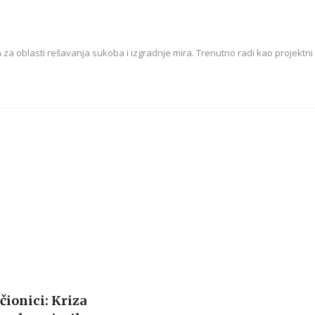
n za oblasti rešavanja sukoba i izgradnje mira. Trenutno radi kao projektni
učionici: Kriza