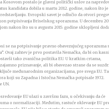
sa Kosovom postalo je glavni politički uslov za napredo
status kandidata dobila u martu 2012. godine, nakon što je
dstavljanju. Evropski savet je odlučio da otvori prego
nakon potpisivanja Briselskog sporazuma. U decembru 201
jom nakon što su u avgustu 2015. godine sklopljeni dod
dnosi se na potpisivanje pravno obavezujućeg sporazuma 
. Ovaj zahtev je prvo postavila Nemačka, da bi on kasn
ostavši tako zvanična politika EU. U kratkim crtama,
jamno priznavanje, ali bi obavezao strane da se suzdr
iključe međunarodnim organizacijama, pre svega EU. T
a koji su Zapadna i Istočna Nemačka potpisale 1972.
e UN.
sredovanje EU ulazi u završnu fazu, u očekivanju da će
zuma o normalizaciji. Međutim, rastuće oklevanje EU p