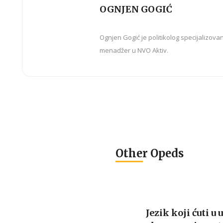
OGNJEN GOGIĆ
Ognjen Gogić je politikolog specijalizova
menadžer u NVO Aktiv.
Other Opeds
Jezik koji ćuti u 