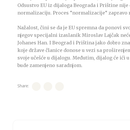
Odsustvo EU iz dijaloga Beograda i Prištine nije 
normalizaciju. Proces “normalizacije“ zapravo 
Nažalost, čini se da je EU spremna da ponovi sv
njegov specijalni izaslanik Miroslav Lajčak neće 
Johanes Han. I Beograd i Priština jako dobro zna
koje države članice donose u vezi sa proširenj
svoje učešće u dijalogu. Međutim, dijalog će ić
bude zamenjeno saradnjom.
Share: