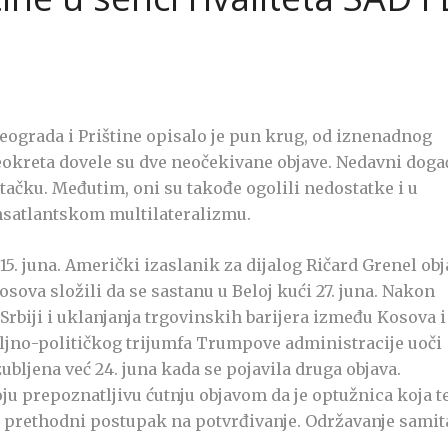
eograda i Prištine opisalo je pun krug, od iznenadnog
eokreta dovele su dve neočekivane objave. Nedavni doga
 tačku. Međutim, oni su takođe ogolili nedostatke i u
ansatlantskom multilateralizmu.
 15. juna. Američki izaslanik za dijalog Ričard Grenel obj
 Kosova složili da se sastanu u Beloj kući 27. juna. Nakon
Srbiji i uklanjanja trgovinskih barijera između Kosova i
spoljno-političkog trijumfa Trumpove administracije uoči
ubljena već 24. juna kada se pojavila druga objava.
oju prepoznatljivu ćutnju objavom da je optužnica koja t
a prethodni postupak na potvrđivanje. Održavanje samit