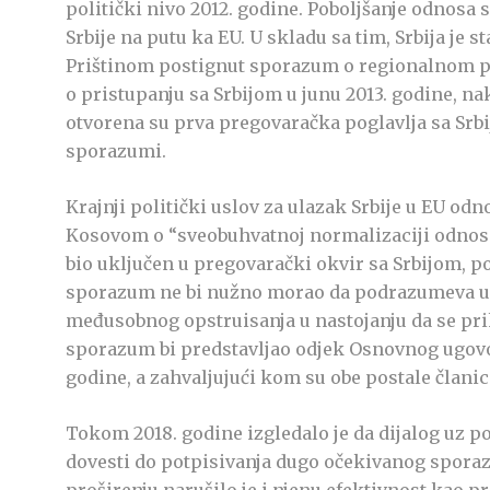
politički nivo 2012. godine. Poboljšanje odnosa 
Srbije na putu ka EU. U skladu sa tim, Srbija je 
Prištinom postignut sporazum o regionalnom pre
o pristupanju sa Srbijom u junu 2013. godine, 
otvorena su prva pregovaračka poglavlja sa Srbi
sporazumi.
Krajnji politički uslov za ulazak Srbije u EU o
Kosovom o “sveobuhvatnoj normalizaciji odnosa”
bio uključen u pregovarački okvir sa Srbijom, p
sporazum ne bi nužno morao da podrazumeva uza
međusobnog opstruisanja u nastojanju da se pr
sporazum bi predstavljao odjek Osnovnog ugovor
godine, a zahvaljujući kom su obe postale članic
Tokom 2018. godine izgledalo je da dijalog uz po
dovesti do potpisivanja dugo očekivanog spora