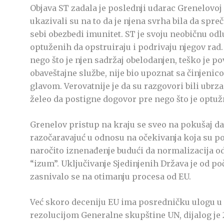
Objava ST zadala je poslednji udarac Grenelovoj 
ukazivali su na to da je njena svrha bila da spr
sebi obezbedi imunitet. ST je svoju neobičnu o
optuženih da opstruiraju i podrivaju njegov rad.
nego što je njen sadržaj obelodanjen, teško je p
obaveštajne službe, nije bio upoznat sa činjenic
glavom. Verovatnije je da su razgovori bili ubrza
želeo da postigne dogovor pre nego što je optuž
Grenelov pristup na kraju se sveo na pokušaj da
razočaravajuć u odnosu na očekivanja koja su p
naročito iznenađenje budući da normalizacija od
“izum”. Uključivanje Sjedinjenih Država je od 
zasnivalo se na otimanju procesa od EU.
Već skoro deceniju EU ima posredničku ulogu u 
rezolucijom Generalne skupštine UN, dijalog je 