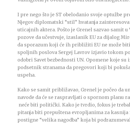
I pre nego što je ST obelodanio svoje optužbe pro
Njegov diplomatski “stil” hvatanja zaintereso
uticajnih aktera. Pošto je Grenel sazvao samit u
pozove da učestvuje, izaslanik EU za dijalog Mir
da sporazum koji će ih približiti EU ne može bit
spoljnih poslova Sergej Lavrov izjavio tokom p
odobri Savet bezbednosti UN. Opomene koje su iz
podsetnik stranama da pregovori koji bi pokuša
uspeha.
Kako se samit približavao, Grenel je počeo da um
navode da će se raspravljati o spornom planu raz
neće biti politički. Kako je tvrdio, fokus je tre
pitanja biti prepuštena evropljanima za kasnija r
postigne “velika nagodba” koja bi podrazumeval