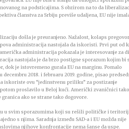
pregovarača. EU nije bila u stanju da omogući sporazum p
snovanog na podsticajima. S obzirom na to da liberalizac
pektiva članstva za Srbiju previše udaljena, EU nije imal
lizaciju došla je preuranjeno. Nažalost, kolaps pregovo
ova administracija nastojala da iskoristi. Prvi put od 
američka administracija pokazala je interesovanje za d
acija nastojala je da brzo postigne sporazum kojim bi 
por, dok je istovremeno gurala EU na marginu. Pomalo
u decembru 2018. i februaru 2019. godine, pisao predse
a iskoriste ovu “jedinstvenu priliku” za postizanje
 potom proslavilo u Beloj kući. Američki zvaničnici tak
 granica ako se strane tako dogovore.
u u svim sporazumima koji su rešili političke i teritori
zajedno s njima. Saradnja između SAD-a i EU možda nije
 uslovima njihove konfrontacije nema šanse da uspe.