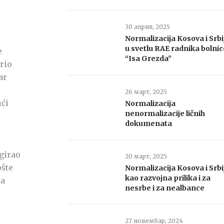
30 април, 2025
Normalizacija Kosova i Srbi
u svetlu RAE radnika bolnic
e
“Isa Grezda”
rio
ar
26 март, 2025
ući
Normalizacija
nenormalizacije ličnih
dokumenata
egirao
20 март, 2025
pšte
Normalizacija Kosova i Srbi
kao razvojna prilika i za
ka
nesrbe i za nealbance
27 новембар, 2024