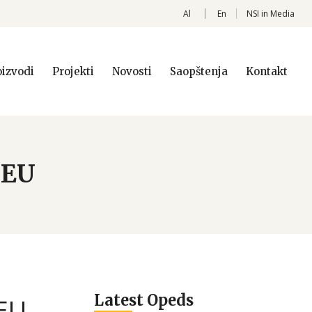
Al
En
NSI in Media
oizvodi
Projekti
Novosti
Saopštenja
Kontakt
i EU
Latest Opeds
 EU