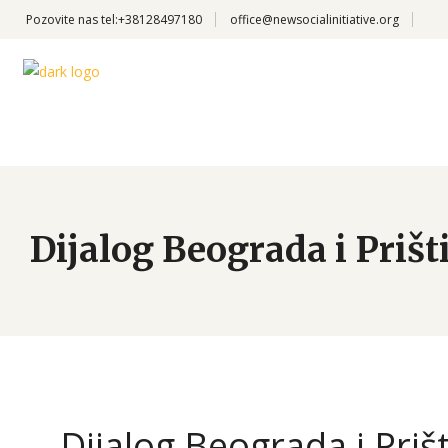
Pozovite nas
tel:+38128497180
office@newsocialinitiative.org
Dijalog Beograda i Prišti
Dijalog Beograda i Prišt