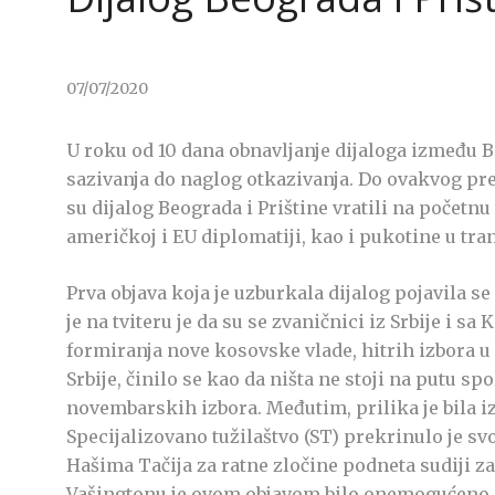
07/07/2020
U roku od 10 dana obnavljanje dijaloga između B
sazivanja do naglog otkazivanja. Do ovakvog pr
su dijalog Beograda i Prištine vratili na početnu
američkoj i EU diplomatiji, kao i pukotine u tr
Prva objava koja je uzburkala dijalog pojavila se
je na tviteru je da su se zvaničnici iz Srbije i sa
formiranja nove kosovske vlade, hitrih izbora u 
Srbije, činilo se kao da ništa ne stoji na putu 
novembarskih izbora. Međutim, prilika je bila iz
Specijalizovano tužilaštvo (ST) prekrinulo je sv
Hašima Tačija za ratne zločine podneta sudiji z
Vašingtonu je ovom objavom bilo onemogućeno.