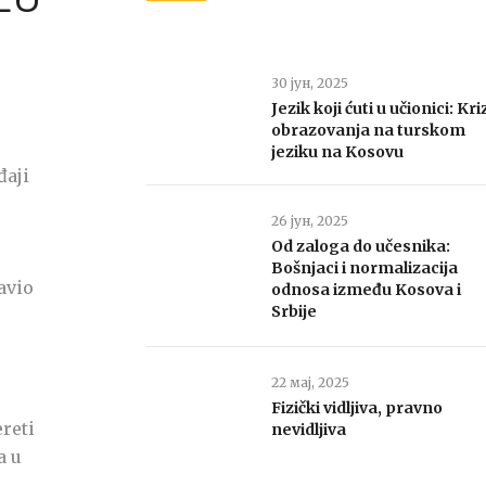
30 јун, 2025
Jezik koji ćuti u učionici: Kri
obrazovanja na turskom
jeziku na Kosovu
đaji
26 јун, 2025
Od zaloga do učesnika:
Bošnjaci i normalizacija
avio
odnosa između Kosova i
Srbije
22 мај, 2025
Fizički vidljiva, pravno
ereti
nevidljiva
a u