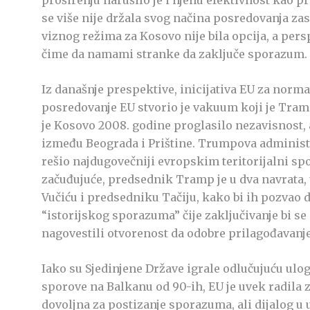
proširenju narušilo je i njenu efektivnost kao 
se više nije držala svog načina posredovanja za
viznog režima za Kosovo nije bila opcija, a pers
čime da namami stranke da zaključe sporazum.
Iz današnje prespektive, inicijativa EU za norma
posredovanje EU stvorio je vakuum koji je Tramp
je Kosovo 2008. godine proglasilo nezavisnost, 
između Beograda i Prištine. Trumpova administr
rešio najdugovečniji evropskim teritorijalni s
začuđujuće, predsednik Tramp je u dva navrata, 
Vučiću i predsedniku Tačiju, kako bi ih pozvao d
“istorijskog sporazuma” čije zaključivanje bi se
nagovestili otvorenost da odobre prilagođavanje
Iako su Sjedinjene Države igrale odlučujuću ulog
sporove na Balkanu od 90-ih, EU je uvek radila 
dovoljna za postizanje sporazuma, ali dijalog u