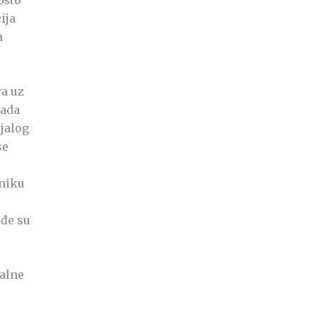
ošto
ija
a
ra uz
kada
ijalog
se
dniku
ođe su
jalne