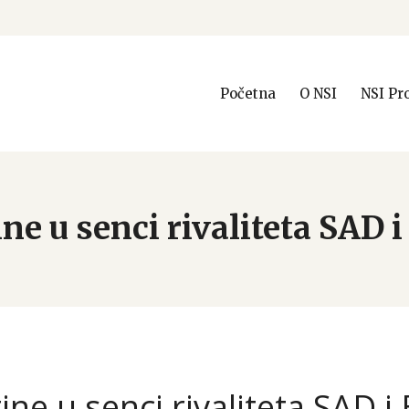
Početna
O NSI
NSI Pr
ne u senci rivaliteta SAD 
ine u senci rivaliteta SAD i