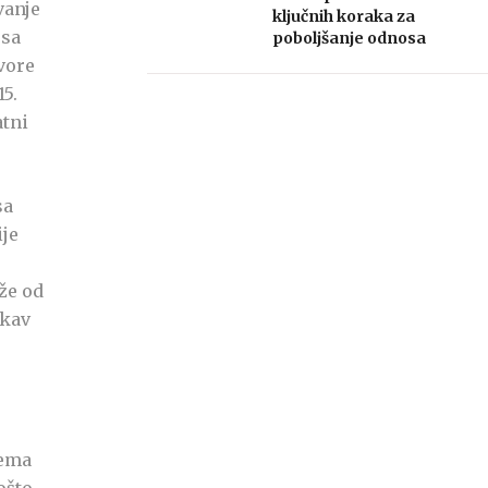
vanje
ključnih koraka za
 sa
poboljšanje odnosa
vore
5.
atni
sa
ije
že od
akav
rema