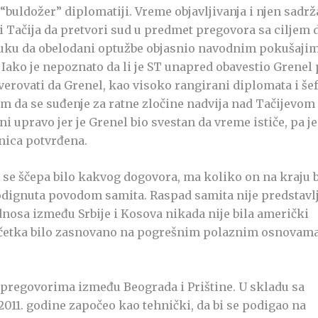
“buldožer” diplomatiji. Vreme objavljivanja i njen sadrž
eči Tačija da pretvori sud u predmet pregovora sa ciljem 
dluku da obelodani optužbe objasnio navodnim pokušaji
 Iako je nepoznato da li je ST unapred obavestio Grenel 
overovati da Grenel, kao visoko rangirani diplomata i šef
om da se suđenje za ratne zločine nadvija nad Tačijevom
ni upravo jer je Grenel bio svestan da vreme ističe, pa je
nica potvrđena.
 se ščepa bilo kakvog dogovora, ma koliko on na kraju 
odignuta povodom samita. Raspad samita nije predstavl
nosa između Srbije i Kosova nikada nije bila američki
početka bilo zasnovano na pogrešnim polaznim osnovama
pregovorima između Beograda i Prištine. U skladu sa
2011. godine započeo kao tehnički, da bi se podigao na