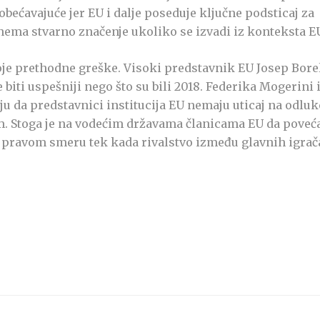
obećavajuće jer EU i dalje poseduje ključne podsticaj za
nema stvarno značenje ukoliko se izvadi iz konteksta E
oje prethodne greške. Visoki predstavnik EU Josep Borel
biti uspešniji nego što su bili 2018. Federika Mogerini 
ju da predstavnici institucija EU nemaju uticaj na odluk
em. Stoga je na vodećim državama članicama EU da poveć
i u pravom smeru tek kada rivalstvo između glavnih igrač