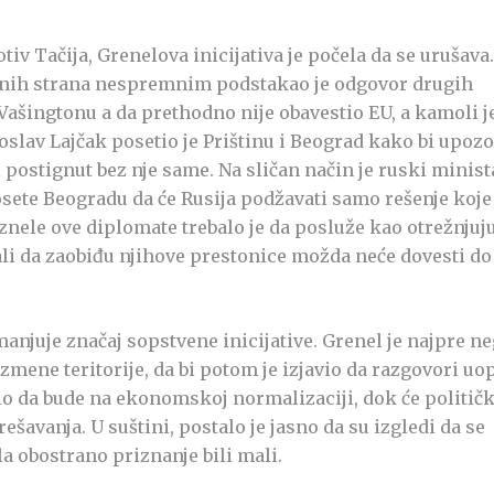
tiv Tačija, Grenelova inicijativa je počela da se urušava.
vanih strana nespremnim podstakao je odgovor drugih
 Vašingtonu a da prethodno nije obavestio EU, a kamoli j
oslav Lajčak posetio je Prištinu i Beograd kako bi upozo
i postignut bez nje same. Na sličan način je ruski minist
osete Beogradu da će Rusija podžavati samo rešenje koje
nele ove diplomate trebalo je da posluže kao otrežnjuj
li da zaobiđu njihove prestonice možda neće dovesti do
anjuje značaj sopstvene inicijative. Grenel je najpre n
mene teritorije, da bi potom je izjavio da razgovori uo
balo da bude na ekonomskoj normalizaciji, dok će politič
ešavanja. U suštini, postalo je jasno da su izgledi da se
a obostrano priznanje bili mali.