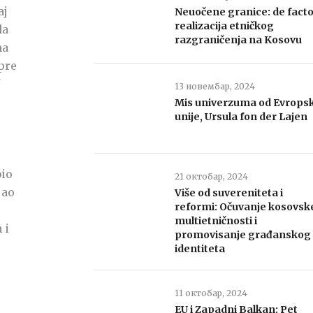
aj
Neuočene granice: de fact
realizacija etničkog
da
razgraničenja na Kosovu
ma
pre
13 новембар, 2024
Mis univerzuma od Evrops
unije, Ursula fon der Lajen
bio
21 октобар, 2024
jao
Više od suvereniteta i
reformi: Očuvanje kosovsk
multietničnosti i
 i
promovisanje građanskog
identiteta
11 октобар, 2024
EU i Zapadni Balkan: Pet