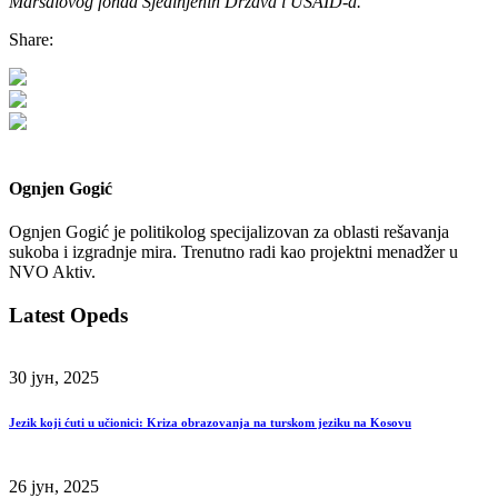
Maršalovog fonda Sjedinjenih Država i USAID-a.
Share:
Ognjen Gogić
Ognjen Gogić je politikolog specijalizovan za oblasti rešavanja
sukoba i izgradnje mira. Trenutno radi kao projektni menadžer u
NVO Aktiv.
Latest Opeds
30 јун, 2025
Jezik koji ćuti u učionici: Kriza obrazovanja na turskom jeziku na Kosovu
26 јун, 2025