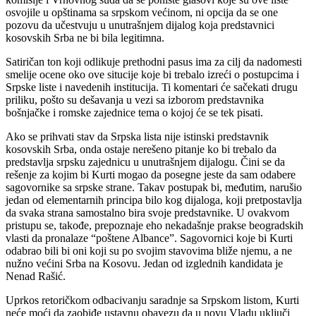
osvojile u opštinama sa srpskom većinom, ni opcija da se one
pozovu da učestvuju u unutrašnjem dijalog koja predstavnici
kosovskih Srba ne bi bila legitimna.
Satiričan ton koji odlikuje prethodni pasus ima za cilj da nadomesti
smelije ocene oko ove situcije koje bi trebalo izreći o postupcima i
Srpske liste i navedenih institucija. Ti komentari će sačekati drugu
priliku, pošto su dešavanja u vezi sa izborom predstavnika
bošnjačke i romske zajednice tema o kojoj će se tek pisati.
Ako se prihvati stav da Srpska lista nije istinski predstavnik
kosovskih Srba, onda ostaje nerešeno pitanje ko bi trebalo da
predstavlja srpsku zajednicu u unutrašnjem dijalogu. Čini se da
rešenje za kojim bi Kurti mogao da posegne jeste da sam odabere
sagovornike sa srpske strane. Takav postupak bi, međutim, narušio
jedan od elementarnih principa bilo kog dijaloga, koji pretpostavlja
da svaka strana samostalno bira svoje predstavnike. U ovakvom
pristupu se, takođe, prepoznaje eho nekadašnje prakse beogradskih
vlasti da pronalaze “poštene Albance”. Sagovornici koje bi Kurti
odabrao bili bi oni koji su po svojim stavovima bliže njemu, a ne
nužno većini Srba na Kosovu. Jedan od izglednih kandidata je
Nenad Rašić.
Uprkos retoričkom odbacivanju saradnje sa Srpskom listom, Kurti
neće moći da zaobiđe ustavnu obavezu da u novu Vladu uključi