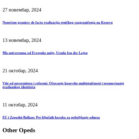
27 новембар, 2024
Neuočene granice: de facto realizacija etničkog razgraničenja na Kosovu
13 новембар, 2024
Mis univerzuma od Evropske unije, Ursula fon der Lajen
21 октобар, 2024
Više od suvereniteta i reformi: Očuvanje kosovske multietničnosti i promovisanje
građanskog identiteta
11 октобар, 2024
EU i Zapadni Balkan: Pet ključnih koraka za poboljšanje odnosa
Other Opeds