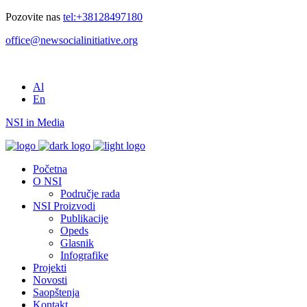
Pozovite nas
tel:+38128497180
office@newsocialinitiative.org
Al
En
NSI in Media
Početna
O NSI
Područje rada
NSI Proizvodi
Publikacije
Opeds
Glasnik
Infografike
Projekti
Novosti
Saopštenja
Kontakt