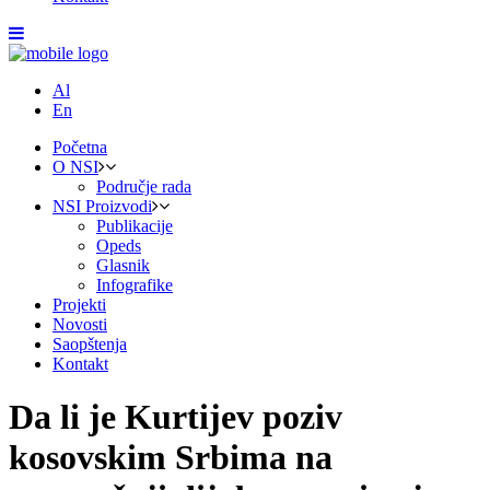
Al
En
Početna
O NSI
Područje rada
NSI Proizvodi
Publikacije
Opeds
Glasnik
Infografike
Projekti
Novosti
Saopštenja
Kontakt
Da li je Kurtijev poziv
kosovskim Srbima na