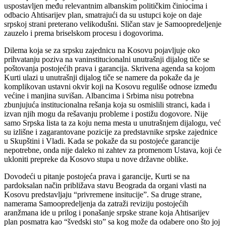
uspostavljen među relevantnim albanskim političkim činiocima i
odbacio Ahtisarijev plan, smatrajući da su ustupci koje on daje
srpskoj strani preterano velikodušni. Sličan stav je Samoopredeljenje
zauzelo i prema briselskom procesu i dogovorima.
Dilema koja se za srpsku zajednicu na Kosovu pojavljuje oko
prihvatanju poziva na vaninstitucionalni unutrašnji dijalog tiče se
poštovanja postojećih prava i garancija. Skrivena agenda sa kojom
Kurti ulazi u unutrašnji dijalog tiče se namere da pokaže da je
komplikovan ustavni okvir koji na Kosovu reguliše odnose između
većine i manjina suvišan. Albancima i Srbima nisu potrebna
zbunjujuća institucionalna rešanja koja su osmislili stranci, kada i
izvan njih mogu da rešavanju probleme i postižu dogovore. Nije
samo Srpska lista ta za koju nema mesta u unutrašnjem dijalogu, već
su izlišne i zagarantovane pozicije za predstavnike srpske zajednice
u Skupštini i Vladi. Kada se pokaže da su postojeće garancije
nepotrebne, onda nije daleko ni zahtev za promenom Ustava, koji će
ukloniti prepreke da Kosovo stupa u nove državne oblike.
Dovodeći u pitanje postojeća prava i garancije, Kurti se na
pardoksalan način približava stavu Beograda da organi vlasti na
Kosovu predstavljaju “privremene insitucije”. Sa druge strane,
namerama Samoopredeljenja da zatraži reviziju postojećih
aranžmana ide u prilog i ponašanje srpske strane koja Ahtisarijev
plan posmatra kao “švedski sto” sa kog može da odabere ono što joj