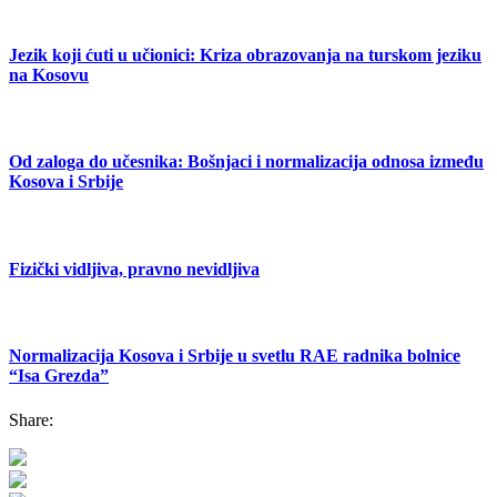
Jezik koji ćuti u učionici: Kriza obrazovanja na turskom jeziku
na Kosovu
Od zaloga do učesnika: Bošnjaci i normalizacija odnosa između
Kosova i Srbije
Fizički vidljiva, pravno nevidljiva
Normalizacija Kosova i Srbije u svetlu RAE radnika bolnice
“Isa Grezda”
Share: