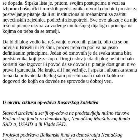
se dopada. Srpska lista je, pritom, svojim postupcima u vezi sa
izborom bošnjački i romskih predstavnika otvorila dodatni prostor za
postavljanje pitanje da li su institucionalni mehanizmi za zaštitu
nevećinskih zajednica podložni zloupotrebi. Sve ovo ukazuje da nije
rešeno pitanje okvira za vođenje unutrašnjeg dijaloga i principa na
kojima on treba da se temelji.
Da bi dijalog vodio ka rešavanju otvorenih pitanja, bilo da se on
odvija u Briselu ili Prištini, proces treba da počiva na jasno
definisanim principima. Jedan od osnovnih je da svaka strana bira
predstavnika koji je zastupa. Drugi uslov je da dijalog ne bi trebalo
koristiti kao izgovor ili povod da se dovodi u pitanje dostignuti nivo
prava i garancija. Na kraju, ali i najvažnije, i srpska i albanska strana
treba da prihvate da dijalog sam po sebi znači malo ukoliko se
dogovori do kojih on dovede ne sprovode u dobroj veri.
U okviru ciklusa op-edova Kosovskog kolektiva
Stavovi izraženi u seriji op-edova ne predstavljaju nužno stavove
Balkanskog fonda za demokratiju, Nemačkog Maršalovog fonda
SAD-a, USAID-a ili Vlade SAD.
Projekat podržava Balkanski fond za demokratiju Nemačkog