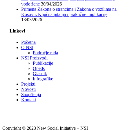
vode žene
30/04/2026
Primena Zakona o strancima i Zakona o vozilima na
Kosovu: Ključna pitanja i praktične implikacije
13/03/2026
Linkovi
Početna
O NSI
Područje rada
NSI Proizvodi
Publikacije
Opeds
Glasnik
Infografike
Projekti
Novosti
Saopštenja
Kontakt
Copyright © 2023 New Social Initiative – NSI