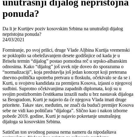
unutrašnji dijalog nepristojna
ponuda?
Da li je Kurtijev poziv kosovskim Srbima na unutrašnji dijalog
nepristojna ponuda?
24/03/2021
Formiranje, po svoj prilici, druge Vlade Aljbina Kurtija vremenski
se poklopilo sa obeležavanjem desete godišnjice od kada je u
Briselu termin “dijalog” postao pomodna reč u srpsko-albanskim
odnosima. Kako “dijalog” još uvek nije doveo do sporazuma o
“normalizaciji”, koja predstavlja još jedan koncept koji preterana
dnevno-politička upotreba pretvara u floskulu, očekivalo se da se i
Kurti, u svojstvu kandidata za premijera Kosova, izjasni o njegovoj
sudbini. Suprotno očekivanjima zapadnih diplomata, koji su u
svojim postizbornim čestitkama izrazili nadu u brz nastavak dijaloga
sa Beogradom, Kurti je najavio da će njegova Vlada imati druge
prioritete. Takav stav, međutim, ne znači da budući premijer Kosova
sebe ne vidi kao političara “dijaloga”. Slično kao i nakon izborne
pobede 2019. godine, Kurti je najavio pokretanje unutrašnjeg
dijaloga sa kosovskim Srbima.
Satiričan ton uvodnog pasusa nema nameru da nipodaštava