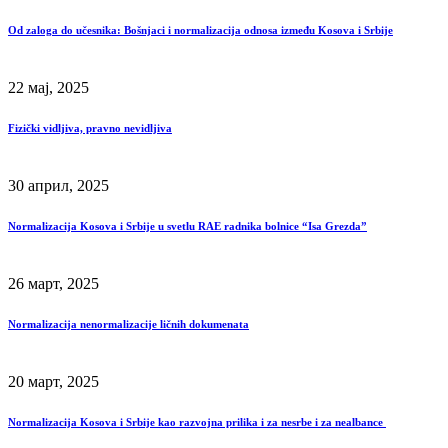
Od zaloga do učesnika: Bošnjaci i normalizacija odnosa između Kosova i Srbije
22 мај, 2025
Fizički vidljiva, pravno nevidljiva
30 април, 2025
Normalizacija Kosova i Srbije u svetlu RAE radnika bolnice “Isa Grezda”
26 март, 2025
Normalizacija nenormalizacije ličnih dokumenata
20 март, 2025
Normalizacija Kosova i Srbije kao razvojna prilika i za nesrbe i za nealbance