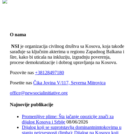
O nama
NSI
je organizacija civilnog društva sa Kosova, koja takođe
sarađuje sa ključnim akterima u regionu Zapadnog Balkana i
šire, kako bi uticala na inkluziju, izgradnju poverenja,
procese demokratizacije i dobrog upravljanja na Kosovu.
Pozovite nas
+38128497180
Posetite nas
Čika Jovina V/117, Severna Mitrovica
office@newsocialinitiative.org
Najnovije publikacije
Promenljive plime: Šta jačanje opozicije znači za
dijalog Kosova i Srbije
08/06/2026
Dijalog koji se suprotstavlja dominantnimtokovima u
stanju neizvesnosti (limba): Dijalog na Kosovu koji