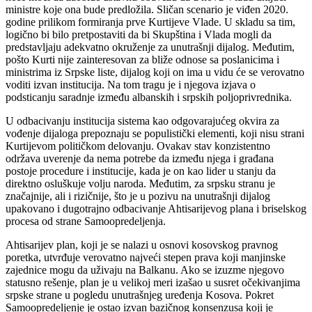
ministre koje ona bude predložila. Sličan scenario je viđen 2020.
godine prilikom formiranja prve Kurtijeve Vlade. U skladu sa tim,
logično bi bilo pretpostaviti da bi Skupština i Vlada mogli da
predstavljaju adekvatno okruženje za unutrašnji dijalog. Međutim,
pošto Kurti nije zainteresovan za bliže odnose sa poslanicima i
ministrima iz Srpske liste, dijalog koji on ima u vidu će se verovatno
voditi izvan institucija. Na tom tragu je i njegova izjava o
podsticanju saradnje između albanskih i srpskih poljoprivrednika.
U odbacivanju institucija sistema kao odgovarajućeg okvira za
vođenje dijaloga prepoznaju se populistički elementi, koji nisu strani
Kurtijevom političkom delovanju. Ovakav stav konzistentno
održava uverenje da nema potrebe da između njega i građana
postoje procedure i institucije, kada je on kao lider u stanju da
direktno osluškuje volju naroda. Međutim, za srpsku stranu je
značajnije, ali i rizičnije, što je u pozivu na unutrašnji dijalog
upakovano i dugotrajno odbacivanje Ahtisarijevog plana i briselskog
procesa od strane Samoopredeljenja.
Ahtisarijev plan, koji je se nalazi u osnovi kosovskog pravnog
poretka, utvrđuje verovatno najveći stepen prava koji manjinske
zajednice mogu da uživaju na Balkanu. Ako se izuzme njegovo
statusno rešenje, plan je u velikoj meri izašao u susret očekivanjima
srpske strane u pogledu unutrašnjeg uređenja Kosova. Pokret
Samoopredeljenje je ostao izvan bazičnog konsenzusa koji je