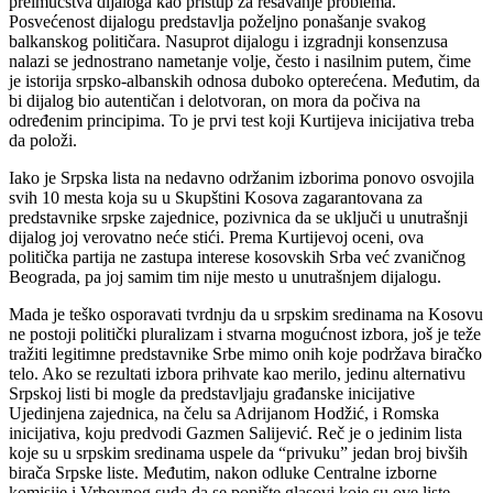
preimućstva dijaloga kao pristup za rešavanje problema.
Posvećenost dijalogu predstavlja poželjno ponašanje svakog
balkanskog političara. Nasuprot dijalogu i izgradnji konsenzusa
nalazi se jednostrano nametanje volje, često i nasilnim putem, čime
je istorija srpsko-albanskih odnosa duboko opterećena. Međutim, da
bi dijalog bio autentičan i delotvoran, on mora da počiva na
određenim principima. To je prvi test koji Kurtijeva inicijativa treba
da položi.
Iako je Srpska lista na nedavno održanim izborima ponovo osvojila
svih 10 mesta koja su u Skupštini Kosova zagarantovana za
predstavnike srpske zajednice, pozivnica da se uključi u unutrašnji
dijalog joj verovatno neće stići. Prema Kurtijevoj oceni, ova
politička partija ne zastupa interese kosovskih Srba već zvaničnog
Beograda, pa joj samim tim nije mesto u unutrašnjem dijalogu.
Mada je teško osporavati tvrdnju da u srpskim sredinama na Kosovu
ne postoji politički pluralizam i stvarna mogućnost izbora, još je teže
tražiti legitimne predstavnike Srbe mimo onih koje podržava biračko
telo. Ako se rezultati izbora prihvate kao merilo, jedinu alternativu
Srpskoj listi bi mogle da predstavljaju građanske inicijative
Ujedinjena zajednica, na čelu sa Adrijanom Hodžić, i Romska
inicijativa, koju predvodi Gazmen Salijević. Reč je o jedinim lista
koje su u srpskim sredinama uspele da “privuku” jedan broj bivših
birača Srpske liste. Međutim, nakon odluke Centralne izborne
komisije i Vrhovnog suda da se ponište glasovi koje su ove liste