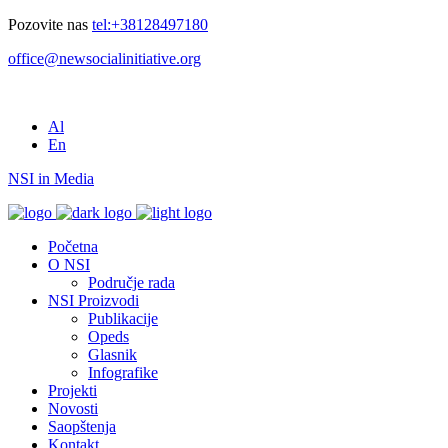
Pozovite nas
tel:+38128497180
office@newsocialinitiative.org
Al
En
NSI in Media
Početna
O NSI
Područje rada
NSI Proizvodi
Publikacije
Opeds
Glasnik
Infografike
Projekti
Novosti
Saopštenja
Kontakt