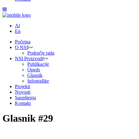
Al
En
Početna
O NSI
Područje rada
NSI Proizvodi
Publikacije
Opeds
Glasnik
Infografike
Projekti
Novosti
Saopštenja
Kontakt
Glasnik #29