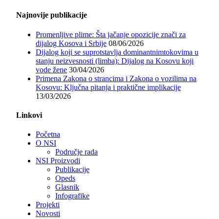
Najnovije publikacije
Promenljive plime: Šta jačanje opozicije znači za
dijalog Kosova i Srbije
08/06/2026
Dijalog koji se suprotstavlja dominantnimtokovima u
stanju neizvesnosti (limba): Dijalog na Kosovu koji
vode žene
30/04/2026
Primena Zakona o strancima i Zakona o vozilima na
Kosovu: Ključna pitanja i praktične implikacije
13/03/2026
Linkovi
Početna
O NSI
Područje rada
NSI Proizvodi
Publikacije
Opeds
Glasnik
Infografike
Projekti
Novosti