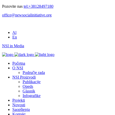
Pozovite nas
tel:+38128497180
office@newsocialinitiative.org
Al
En
NSI in Media
Početna
O NSI
Područje rada
NSI Proizvodi
Publikacije
Opeds
Glasnik
Infografike
Projekti
Novosti
Saopštenja
Kontakt