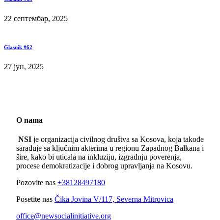
22 септембар, 2025
Glasnik #62
27 јун, 2025
O nama
NSI
je organizacija civilnog društva sa Kosova, koja takođe
sarađuje sa ključnim akterima u regionu Zapadnog Balkana i
šire, kako bi uticala na inkluziju, izgradnju poverenja,
procese demokratizacije i dobrog upravljanja na Kosovu.
Pozovite nas
+38128497180
Posetite nas
Čika Jovina V/117, Severna Mitrovica
office@newsocialinitiative.org