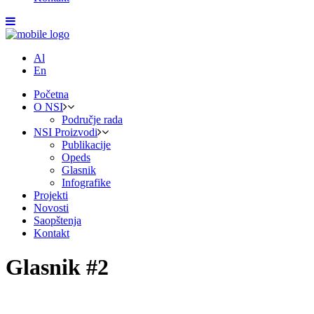
Al
En
Početna
O NSI
Područje rada
NSI Proizvodi
Publikacije
Opeds
Glasnik
Infografike
Projekti
Novosti
Saopštenja
Kontakt
Glasnik #2