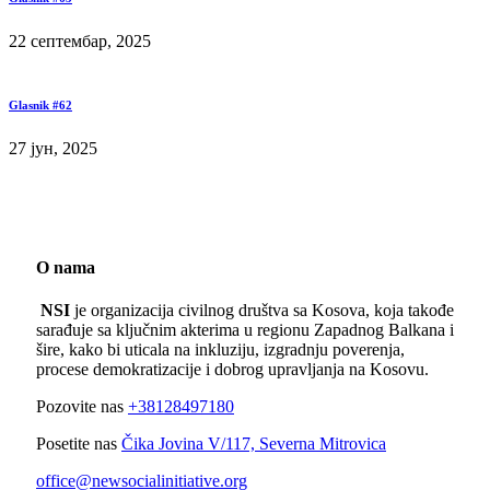
22 септембар, 2025
Glasnik #62
27 јун, 2025
O nama
NSI
je organizacija civilnog društva sa Kosova, koja takođe
sarađuje sa ključnim akterima u regionu Zapadnog Balkana i
šire, kako bi uticala na inkluziju, izgradnju poverenja,
procese demokratizacije i dobrog upravljanja na Kosovu.
Pozovite nas
+38128497180
Posetite nas
Čika Jovina V/117, Severna Mitrovica
office@newsocialinitiative.org