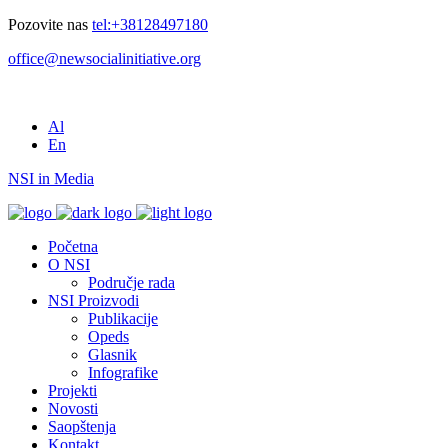
Pozovite nas
tel:+38128497180
office@newsocialinitiative.org
Al
En
NSI in Media
Početna
O NSI
Područje rada
NSI Proizvodi
Publikacije
Opeds
Glasnik
Infografike
Projekti
Novosti
Saopštenja
Kontakt