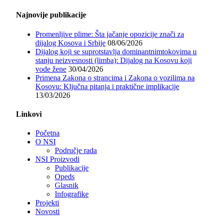
Najnovije publikacije
Promenljive plime: Šta jačanje opozicije znači za
dijalog Kosova i Srbije
08/06/2026
Dijalog koji se suprotstavlja dominantnimtokovima u
stanju neizvesnosti (limba): Dijalog na Kosovu koji
vode žene
30/04/2026
Primena Zakona o strancima i Zakona o vozilima na
Kosovu: Ključna pitanja i praktične implikacije
13/03/2026
Linkovi
Početna
O NSI
Područje rada
NSI Proizvodi
Publikacije
Opeds
Glasnik
Infografike
Projekti
Novosti