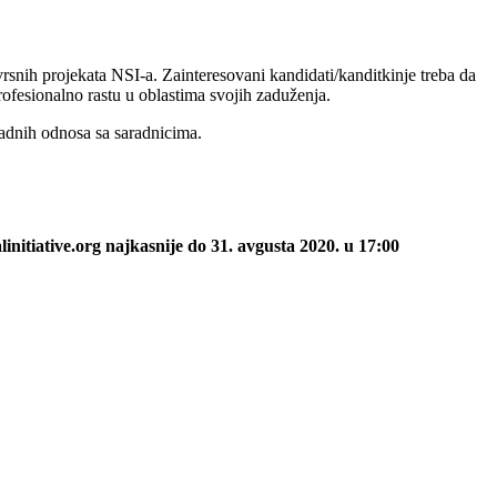
novrsnih projekata NSI-a. Zainteresovani kandidati/kanditkinje treba da
rofesionalno rastu u oblastima svojih zaduženja.
radnih odnosa sa saradnicima.
initiative.org najkasnije do 31. avgusta 2020. u 17:00