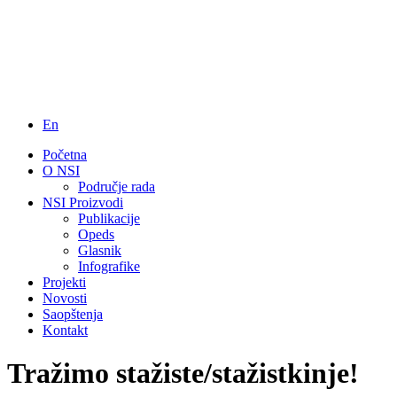
En
Početna
O NSI
Područje rada
NSI Proizvodi
Publikacije
Opeds
Glasnik
Infografike
Projekti
Novosti
Saopštenja
Kontakt
Tražimo stažiste/stažistkinje!