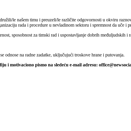
ridružili/le našem timu i preuzeli/le različite odgovornosti u okviru raz
ganizaciju rada i procedure u nevladinom sektoru i spremnost da uče i p
ost, sposobnost za timski rad i uspostavljanje dobrih međuljudskih i 
i se odnose na radne zadatke, uključujući troskove hrane i putovanja.
fiju i motivaciono pismo na sledeću e-mail adresu: office@newsocial