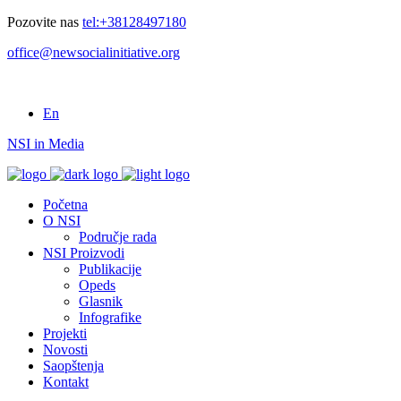
Pozovite nas
tel:+38128497180
office@newsocialinitiative.org
En
NSI in Media
Početna
O NSI
Područje rada
NSI Proizvodi
Publikacije
Opeds
Glasnik
Infografike
Projekti
Novosti
Saopštenja
Kontakt