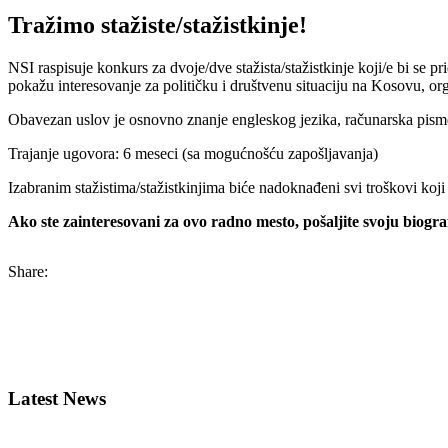
Tražimo stažiste/stažistkinje!
NSI raspisuje konkurs za dvoje/dve stažista/stažistkinje koji/e bi se p
pokažu interesovanje za političku i društvenu situaciju na Kosovu, or
Obavezan uslov je osnovno znanje engleskog jezika, računarska pismen
Trajanje ugovora: 6 meseci (sa mogućnošću zapošljavanja)
Izabranim stažistima/stažistkinjima biće nadoknađeni svi troškovi koj
Ako ste zainteresovani za ovo radno mesto, pošaljite svoju biogra
Share:
Latest News