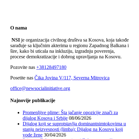
O nama
NSI
je organizacija civilnog društva sa Kosova, koja takođe
sarađuje sa ključnim akterima u regionu Zapadnog Balkana i
šire, kako bi uticala na inkluziju, izgradnju poverenja,
procese demokratizacije i dobrog upravljanja na Kosovu.
Pozovite nas
+38128497180
Posetite nas
Čika Jovina V/117, Severna Mitrovica
office@newsocialinitiative.org
Najnovije publikacije
Promenljive plime: Šta jačanje opozicije znači za
dijalog Kosova i Srbije
08/06/2026
Dijalog koji se suprotstavlja dominantnimtokovima u
stanju neizvesnosti (limba): Dijalog na Kosovu koji
vode žene
30/04/2026