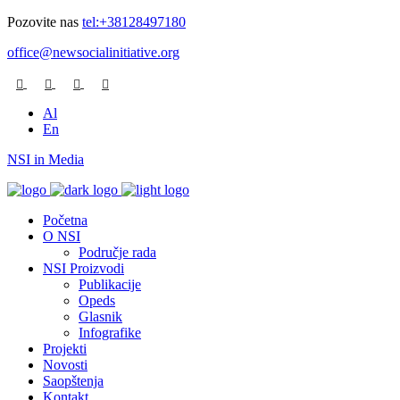
Pozovite nas
tel:+38128497180
office@newsocialinitiative.org
Al
En
NSI in Media
Početna
O NSI
Područje rada
NSI Proizvodi
Publikacije
Opeds
Glasnik
Infografike
Projekti
Novosti
Saopštenja
Kontakt