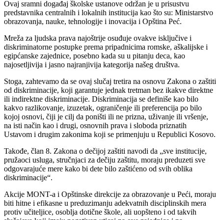
Ovaj sramni događaj školske ustanove održan je u prisustvu
predstavnika centralnih i lokalnih institucija kao što su: Ministarstvo
obrazovanja, nauke, tehnologije i inovacija i Opština Peć.
Mreža za ljudska prava najoštrije osuđuje ovakve isključive i
diskriminatorne postupke prema pripadnicima romske, aškalijske i
egipćanske zajednice, posebno kada su u pitanju deca, kao
najosetljivija i jasno najranjivija kategorija našeg društva.
Stoga, zahtevamo da se ovaj slučaj tretira na osnovu Zakona o zaštiti
od diskriminacije, koji garantuje jednak tretman bez ikakve direktne
ili indirektne diskriminacije. Diskriminacija se definiše kao bilo
kakvo razlikovanje, izuzetak, ograničenje ili preferencija po bilo
kojoj osnovi, čiji je cilj da poništi ili ne prizna, uživanje ili vršenje,
na isti način kao i drugi, osnovnih prava i sloboda priznatih
Ustavom i drugim zakonima koji se primenjuju u Republici Kosovo.
Takođe, član 8. Zakona o dečijoj zaštiti navodi da „sve institucije,
pružaoci usluga, stručnjaci za dečiju zaštitu, moraju preduzeti sve
odgovarajuće mere kako bi dete bilo zaštićeno od svih oblika
diskriminacije“.
Akcije MONT-a i Opštinske direkcije za obrazovanje u Peći, moraju
biti hitne i efikasne u preduzimanju adekvatnih disciplinskih mera
protiv učiteljice, osoblja dotične škole, ali uopšteno i od takvih