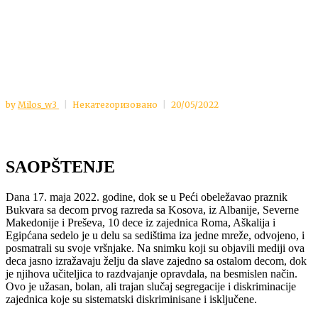
by
Milos_w3
Некатегоризовано
20/05/2022
SAOPŠTENJE
Dana 17. maja 2022. godine, dok se u Peći obeležavao praznik
Bukvara sa decom prvog razreda sa Kosova, iz Albanije, Severne
Makedonije i Preševa, 10 dece iz zajednica Roma, Aškalija i
Egipćana sedelo je u delu sa sedištima iza jedne mreže, odvojeno, i
posmatrali su svoje vršnjake. Na snimku koji su objavili mediji ova
deca jasno izražavaju želju da slave zajedno sa ostalom decom, dok
je njihova učiteljica to razdvajanje opravdala, na besmislen način.
Ovo je užasan, bolan, ali trajan slučaj segregacije i diskriminacije
zajednica koje su sistematski diskriminisane i isključene.