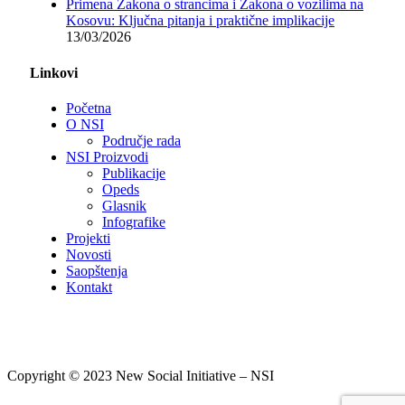
Primena Zakona o strancima i Zakona o vozilima na
Kosovu: Ključna pitanja i praktične implikacije
13/03/2026
Linkovi
Početna
O NSI
Područje rada
NSI Proizvodi
Publikacije
Opeds
Glasnik
Infografike
Projekti
Novosti
Saopštenja
Kontakt
Copyright © 2023 New Social Initiative – NSI