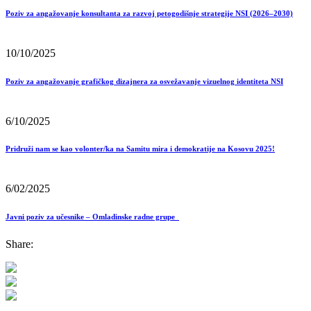
Poziv za angažovanje konsultanta za razvoj petogodišnje strategije NSI (2026–2030)
10/10/2025
Poziv za angažovanje grafičkog dizajnera za osvežavanje vizuelnog identiteta NSI
6/10/2025
Pridruži nam se kao volonter/ka na Samitu mira i demokratije na Kosovu 2025!
6/02/2025
Javni poziv za učesnike – Omladinske radne grupe
Share: