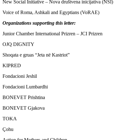
New Social Initiative – Nova društvena inicijativa (NSI)
Voice of Roma, Ashkali and Egyptians (VoRAE)
Organizations supporting this letter:
Junior Chamber International Prizren – JCI Prizren
OJQ DIGNITY
Shoqata e gruas “Jeta në Kastriot”
KIPRED
Fondacioni Jeshil
Fondacioni Lumbardhi
BONEVET Prishtina
BONEVET Gjakova
TOKA
Çohu
Action for Mothers and Children