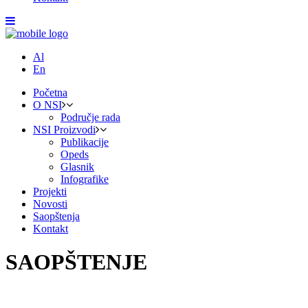
Al
En
Početna
O NSI
Područje rada
NSI Proizvodi
Publikacije
Opeds
Glasnik
Infografike
Projekti
Novosti
Saopštenja
Kontakt
SAOPŠTENJE