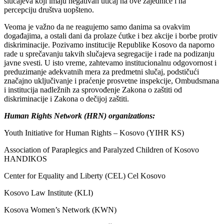
slučajeva koji imaju negativan uticaj na ove zajednice i na
percepciju društva uopšteno.
Veoma je važno da ne reagujemo samo danima sa ovakvim
događajima, a ostali dani da prolaze ćutke i bez akcije i borbe protiv
diskriminacije. Pozivamo institucije Republike Kosovo da naporno
rade u sprečavanju takvih slučajeva segregacije i rade na podizanju
javne svesti. U isto vreme, zahtevamo institucionalnu odgovornost i
preduzimanje adekvatnih mera za predmetni slučaj, podstičući
značajno uključivanje i praćenje prosvetne inspekcije, Ombudsmana
i institucija nadležnih za sprovođenje Zakona o zaštiti od
diskriminacije i Zakona o dečijoj zaštiti.
Human Rights Network (HRN) organizations:
Youth Initiative for Human Rights – Kosovo (YIHR KS)
Association of Paraplegics and Paralyzed Children of Kosovo
HANDIKOS
Center for Equality and Liberty (CEL) Cel Kosovo
Kosovo Law Institute (KLI)
Kosova Women’s Network (KWN)