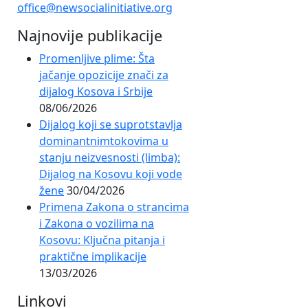
office@newsocialinitiative.org
Najnovije publikacije
Promenljive plime: Šta
jačanje opozicije znači za
dijalog Kosova i Srbije
08/06/2026
Dijalog koji se suprotstavlja
dominantnimtokovima u
stanju neizvesnosti (limba):
Dijalog na Kosovu koji vode
žene
30/04/2026
Primena Zakona o strancima
i Zakona o vozilima na
Kosovu: Ključna pitanja i
praktične implikacije
13/03/2026
Linkovi