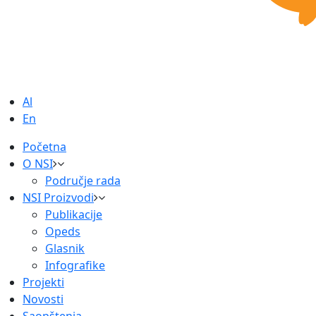
Al
En
Početna
O NSI
Područje rada
NSI Proizvodi
Publikacije
Opeds
Glasnik
Infografike
Projekti
Novosti