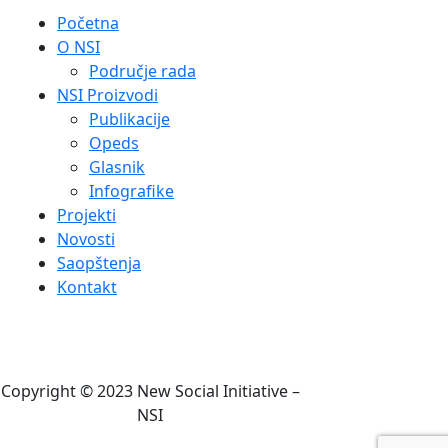
Početna
O NSI
Područje rada
NSI Proizvodi
Publikacije
Opeds
Glasnik
Infografike
Projekti
Novosti
Saopštenja
Kontakt
Copyright © 2023 New Social Initiative –
NSI