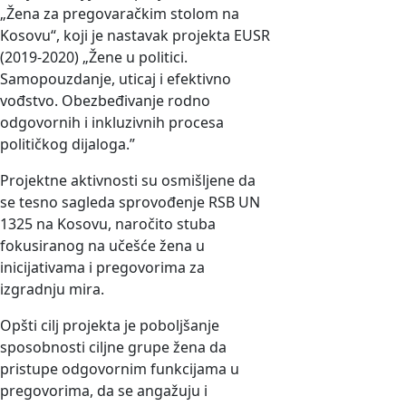
„Žena za pregovaračkim stolom na
Kosovu“, koji je nastavak projekta EUSR
(2019-2020) „Žene u politici.
Samopouzdanje, uticaj i efektivno
vođstvo. Obezbeđivanje rodno
odgovornih i inkluzivnih procesa
političkog dijaloga.”
Projektne aktivnosti su osmišljene da
se tesno sagleda sprovođenje RSB UN
1325 na Kosovu, naročito stuba
fokusiranog na učešće žena u
inicijativama i pregovorima za
izgradnju mira.
Opšti cilj projekta je poboljšanje
sposobnosti ciljne grupe žena da
pristupe odgovornim funkcijama u
pregovorima, da se angažuju i