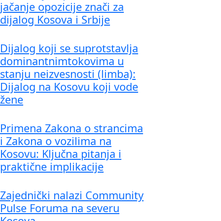
jačanje opozicije znači za
dijalog Kosova i Srbije
Dijalog koji se suprotstavlja
dominantnimtokovima u
stanju neizvesnosti (limba):
Dijalog na Kosovu koji vode
žene
Primena Zakona o strancima
i Zakona o vozilima na
Kosovu: Ključna pitanja i
praktične implikacije
Zajednički nalazi Community
Pulse Foruma na severu
Kosova