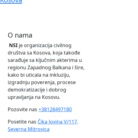
O nama
NSI
je organizacija civilnog
društva sa Kosova, koja takođe
sarađuje sa ključnim akterima u
regionu Zapadnog Balkana i šire,
kako bi uticala na inkluziju,
izgradnju poverenja, procese
demokratizacije i dobrog
upravljanja na Kosovu.
Pozovite nas
+38128497180
Posetite nas
Čika Jovina V/117,
Severna Mitrovica