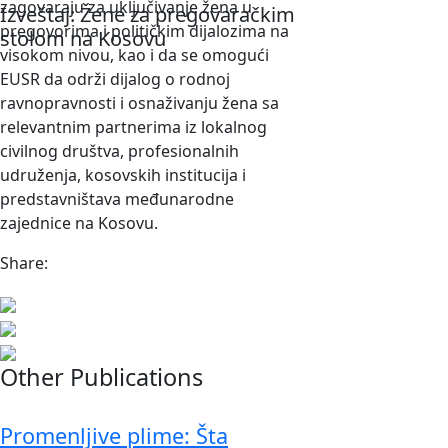
zagovaraju za uključivanje žena u
Izveštaj: Žene za pregovaračkim
pregovorima i političkim dijalozima na
stolom na Kosovu
visokom nivou, kao i da se omogući
EUSR da održi dijalog o rodnoj
ravnopravnosti i osnaživanju žena sa
relevantnim partnerima iz lokalnog
civilnog društva, profesionalnih
udruženja, kosovskih institucija i
predstavništava međunarodne
zajednice na Kosovu.
Share:
Other Publications
Promenljive plime: Šta