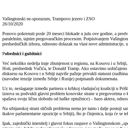
Vašingtonski ne-sporazum, Trampovo jezero i ZSO
26/10/2020
Ponovo pokrenuti posle 20 meseci blokade u julu ove godine, a pred
paralelnim, tajnim pregovaračkim procesom. Potpisivanjem Vašington
predsedničkih izbora, odnosno dolazak na vlast nove administracije, 
P
obednici i gubitnici
Već nekoliko nedelja traje zbunjenost u regionu, na Kosovu i u Srbiji,
Hoti, predsednik Vučića, te Donald Tramp. Ako ostavimo uobičajeno po
diskursu na Kosovu i u Srbiji najviše pažnje privukli statusni (sudbi
(navodne tenzije između Srbije i Rusije) potpisanih dokumenata.
Uz to, neslaganje između partnera u krhkoj vladajućoj koaliciji u Pri
iznova su podvukli glavni problem kosovske strane u pregovorima o ko
spašava svoju ličnu slobodu od haške optužnice) – haos aktera, odnos
Na srbijanskoj strani sličnih problema nema jer tamo i dalje postoji 
ikakve parlamentarne opozicije u Srbiji), što je činjenica, koja će 
Ipak, zajednički imenitelj i glavni fokus raspave o Vašingtonskom „sp