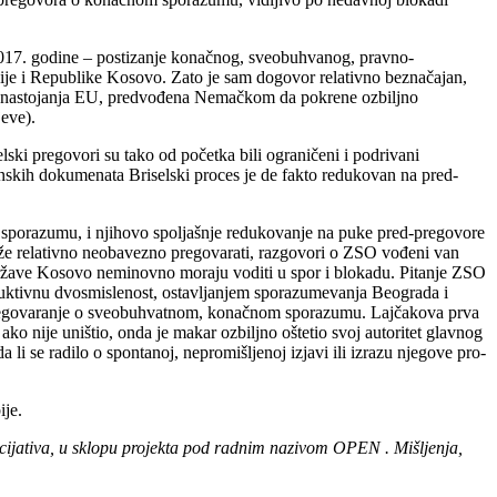
 2017. godine – postizanje konačnog, sveobuhvanog, pravno-
ije i Republike Kosovo. Zato je sam dogovor relativno beznačajan,
, po nastojanja EU, predvođena Nemačkom da pokrene ozbiljno
eve).
i pregovori su tako od početka bili ograničeni i podrivani
nskih dokumenata Briselski proces je de fakto redukovan na pred-
porazumu, i njihovo spoljašnje redukovanje na puke pred-pregovore
može relativno neobavezno pregovarati, razgovori o ZSO vođeni van
eta države Kosovo neminovno moraju voditi u spor i blokadu. Pitanje ZSO
struktivnu dvosmislenost, ostavljanjem sporazumevanja Beograda i
 i pregovaranje o sveobuhvatnom, konačnom sporazumu. Lajčakova prva
 nije uništio, onda je makar ozbiljno oštetio svoj autoritet glavnog
li se radilo o spontanoj, nepromišljenoj izjavi ili izrazu njegove pro-
ije.
icijativa, u sklopu projekta pod radnim nazivom OPEN . Mišljenja,