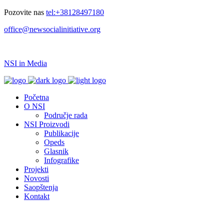
Pozovite nas
tel:+38128497180
office@newsocialinitiative.org
NSI in Media
Početna
O NSI
Područje rada
NSI Proizvodi
Publikacije
Opeds
Glasnik
Infografike
Projekti
Novosti
Saopštenja
Kontakt