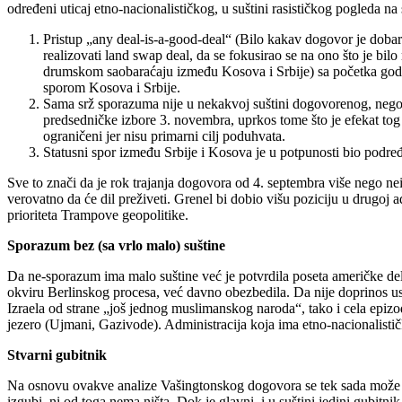
određeni uticaj etno-nacionalističkog, u suštini rasističkog pogleda n
Pristup „any deal-is-a-good-deal“ (Bilo kakav dogovor je dobar
realizovati land swap deal, da se fokusirao se na ono što je bi
drumskom saobaraćaju između Kosova i Srbije) sa početka godi
sporom Kosova i Srbije.
Sama srž sporazuma nije u nekakvoj suštini dogovorenog, nego 
predsedničke izbore 3. novembra, uprkos tome što je efekat tog
ograničeni jer nisu primarni cilj poduhvata.
Statusni spor između Srbije i Kosova je u potpunosti bio podre
Sve to znači da je rok trajanja dogovora od 4. septembra više nego 
verovatno da će dil preživeti. Grenel bi dobio višu poziciju u drugoj a
prioriteta Trampove geopolitike.
Sporazum bez (sa vrlo malo) suštine
Da ne-sporazum ima malo suštine već je potvrdila poseta američke dele
okviru Berlinskog procesa, već davno obezbedila. Da nije doprinos
Izraela od strane „još jednog muslimanskog naroda“, tako i cela ep
jezero (Ujmani, Gazivode). Administracija koja ima etno-nacionalistički
Stvarni gubitnik
Na osnovu ovakve analize Vašingtonskog dogovora se tek sada može dati
izgubi, ni od toga nema ništa. Dok je glavni, i u suštini jedini gubi