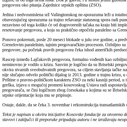
pregovora oko pitanja Zajednice srpskih opština (ZSO).
Jedina i nedvosmislena srž Vašingtonskog ne-sporazuma leži u totaln
obavezujućeg sporazuma za trajno rešavanje statusnog spora radi pun
nezavisno od toga koliko će od dogovorenih tačaka na kraju biti imp
resetovanje pregovora, a koja su praktično otpočela paralelno sa Gre
Ponovo pokrenuti, posle 20 meseci blokade u julu ove godine, a pred
Grenelovim paralelnim, tajnim pregovaračkim procesom. Ozbiljno su p
pregovore, pa početak pravih pregovora čeka ishod američkih predsedn
Rascep između Lajčakovih pregovora, formalno vođenih kao ozbiljn
neminovno je vodilo u krizu. Sasvim je logično da su Briselski prego
okvira stvarnih sveobuhvatnih pregovora, sa ciljem stavljanja tačke na
nije slučajno odvelo politički dijalog iz 2013. godine u trajnu krizu
Prištine o pravno-političkom karakteru ZSO za neki kasniji period, u
greška, izjava o mogućoj promeni kosovoskog Ustava radi uspostavljan
pregovarača, se čini logičnom zbog ćorsokaka u kojima su se Briselski p
srpske orijentacije koja mu se pripisuje.
Ostaje, dakle, da se čeka 3. novembar i rekonstrukcija transatlantski
Tekst je napisan u okviru inicijative Kosovske fondacije za otvoren
stavovi i zaključci ili preporuke pripadaju autoru i ne izražavaju ne