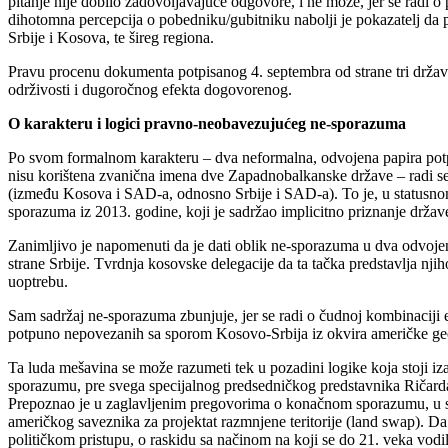
pitanje nije dobilo zadovoljavajuće odgovore, i ne može, jer se radi 
dihotomna percepcija o pobedniku/gubitniku nabolji je pokazatelj da
Srbije i Kosova, te šireg regiona.
Pravu procenu dokumenta potpisanog 4. septembra od strane tri držav
održivosti i dugoročnog efekta dogovorenog.
O karakteru i logici pravno-neobavezujućeg ne-sporazuma
Po svom formalnom karakteru – dva neformalna, odvojena papira potpi
nisu korištena zvanična imena dve Zapadnobalkanske države – radi s
(između Kosova i SAD-a, odnosno Srbije i SAD-a). To je, u statusno
sporazuma iz 2013. godine, koji je sadržao implicitno priznanje držav
Zanimljivo je napomenuti da je dati oblik ne-sporazuma u dva odvojen
strane Srbije. Tvrdnja kosovske delegacije da ta tačka predstavlja nji
uoptrebu.
Sam sadržaj ne-sporazuma zbunjuje, jer se radi o čudnoj kombinaciji e
potpuno nepovezanih sa sporom Kosovo-Srbija iz okvira američke geop
Ta luda mešavina se može razumeti tek u pozadini logike koja stoji 
sporazumu, pre svega specijalnog predsedničkog predstavnika Ričarda 
Prepoznao je u zaglavljenim pregovorima o konačnom sporazumu, u sav
američkog saveznika za projektat razmnjene teritorije (land swap). Da
političkom pristupu, o raskidu sa načinom na koji se do 21. veka vodil