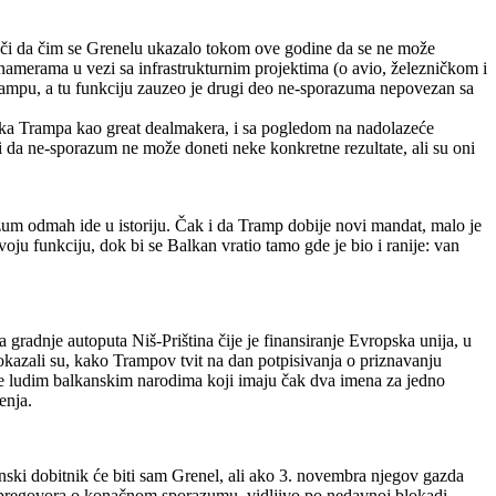
znači da čim se Grenelu ukazalo tokom ove godine da se ne može
o namerama u vezi sa infrastrukturnim projektima (o avio, železničkom i
rampu, a tu funkciju zauzeo je drugi deo ne-sporazuma nepovezan sa
nika Trampa kao great dealmakera, i sa pogledom na nadolazeće
i da ne-sporazum ne može doneti neke konkretne rezultate, ali su oni
um odmah ide u istoriju. Čak i da Tramp dobije novi mandat, malo je
voju funkciju, dok bi se Balkan vratio tamo gde je bio i ranije: van
gradnje autoputa Niš-Priština čije je finansiranje Evropska unija, u
zali su, kako Trampov tvit na dan potpisivanja o priznavanju
e ludim balkanskim narodima koji imaju čak dva imena za jedno
enja.
nski dobitnik će biti sam Grenel, ali ako 3. novembra njegov gazda
nja pregovora o konačnom sporazumu, vidljivo po nedavnoj blokadi