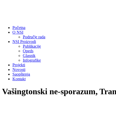
Početna
O NSI
Područje rada
NSI Proizvodi
Publikacije
Opeds
Glasnik
Infografike
Projekti
Novosti
Saopštenja
Kontakt
Vašingtonski ne-sporazum, Tra