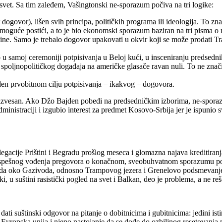
a svet. Sa tim zaleđem, Vašingtonski ne-sporazum počiva na tri logike:
 dogovor), lišen svih principa, političkih programa ili ideologija. To 
lo moguće postići, a to je bio ekonomski sporazum baziran na tri pisma 
ne. Samo je trebalo dogovor upakovati u okvir koji se može prodati T
u samoj ceremoniji potpisivanja u Beloj kući, u insceniranju predsed
 spoljnopolitičkog događaja na američke glasače ravan nuli. To ne znač
đen prvobitnom cilju potpisivanja – ikakvog – dogovora.
neizvesan. Ako Džo Bajden pobedi na predsedničkim izborima, ne-sporaz
dministraciji i izgubio interest za predmet Kosovo-Srbija jer je ispunio s
gacije Prištini i Begradu prošlog meseca i glomazna najava kreditiranja 
 uspešnog vođenja pregovora o konačnom, sveobuhvatnom sporazumu poka
izoda oko Gazivoda, odnosno Trampovog jezera i Grenelovo podsmevanj
, u suštini rasistički pogled na svet i Balkan, deo je problema, a ne reš
 suštinski odgovor na pitanje o dobitnicima i gubitnicima: jedini isti
tnik Evropska unija i njeno nastojanje da se dođe do ozbiljnog resetova