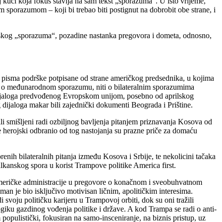
 kući koja fokus stavlja na sam tekst „sporazuma“. U isto vrijeme,
sporazumom – koji bi trebao biti postignut na dobrobit obe strane, i
onskog „sporazuma“, pozadine nastanka pregovora i dometa, odnosno,
a pisma podrške potpisane od strane američkog predsednika, u kojima
i o međunarodnom sporazumu, niti o bilateralnim sporazumima
dijaloga predvođenog Evropskom unijom, posebno od aprilskog
 dijaloga makar bili zajednički dokumenti Beograda i Prištine.
i smišljeni radi ozbiljnog bavljenja pitanjem priznavanja Kosova od
se herojski odbranio od tog nastojanja su prazne priče za domaću
nih bilateralnih pitanja između Kosova i Srbije, te nekolicini tačaka
kanskog spora u korist Trampove politike America first.
 američke administracije u pregovore o konačnom i sveobuhvatnom
n je bio isključivo motivisan ličnim, apolitičkim interesima.
oju političku karijeru u Trampovoj orbiti, dok su oni tražili
ogiku gazdinog vođenja politike i države. A kod Trampa se radi o anti-
populistički, fokusiran na samo-insceniranje, na biznis pristup, uz