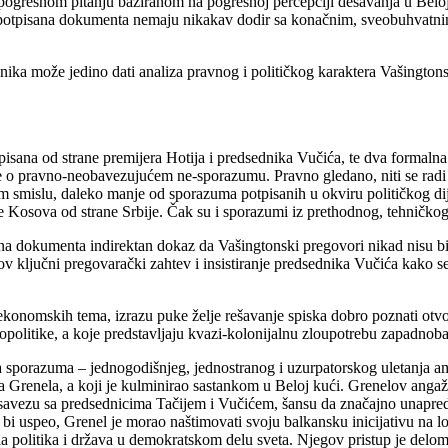
o pogrešnom pitanju baziranom na pogrešnoj percepciji dešavanja u Beloj
 potpisana dokumenta nemaju nikakav dodir sa konačnim, sveobuhvatnim 
nika može jedino dati analiza pravnog i političkog karaktera Vašingt
sana od strane premijera Hotija i predsednika Vučića, te dva formaln
e o pravno-neobavezujućem ne-sporazumu. Pravno gledano, niti se rad
m smislu, daleko manje od sporazuma potpisanih u okviru političkog 
e Kosova od strane Srbije. Čak su i sporazumi iz prethodnog, tehničkog
a dokumenta indirektan dokaz da Vašingtonski pregovori nikad nisu bil
hov ključni pregovarački zahtev i insistiranje predsednika Vučića kako 
konomskih tema, izrazu puke želje rešavanje spiska dobro poznati otvore
olitike, a koje predstavljaju kvazi-kolonijalnu zloupotrebu zapadnobal
iza sporazuma – jednogodišnjeg, jednostranog i uzurpatorskog uletanja
Grenela, a koji je kulminirao sastankom u Beloj kući. Grenelov angažma
ezu sa predsednicima Tačijem i Vučićem, šansu da značajno unapredi sv
 bi uspeo, Grenel je morao naštimovati svoju balkansku inicijativu na l
a politika i država u demokratskom delu sveta. Njegov pristup je delom 