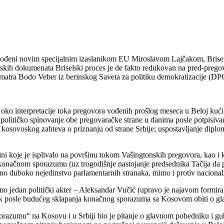
vođeni novim specijalnim izaslanikom EU Miroslavom Lajčakom, Brisels
skih dokumenata Briselski proces je de fakto redukovan na pred-prego
smatra Bodo Veber iz berinskog Saveta za politiku demokratizacije (DP
 oko interpretacije toka pregovora vođenih prošlog meseca u Beloj kući 
litičko spinovanje obe pregovaračke strane u danima posle potpisivanj
na kosovoskog zahteva o priznanju od strane Srbije; uspostavljanje dip
štini koje je isplivalo na površinu tokom Vašingtonskih pregovora, kao 
načnom sporazumu (uz trogodišnje nastojanje predsednika Tačija da putem
no duboko nejedinstvo parlamentarnih stranaka, mimo i protiv nacionaln
samo jedan politički akter – Aleksandar Vučić (upravo je najavom formir
se tek posle budućeg sklapanja konačnog sporazuma sa Kosovom obiti o gl
orazumu“ na Kosovu i u Srbiji bio je pitanje o glavnom pobedniku i gub