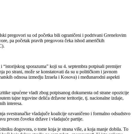
ki pregovori su od početka bili ograničeni i podrivani Grenelovim
vore, pa početak pravih pregovora čeka ishod američkih
C).
i “istorijskog sporazuma” koji su 4. septembra potpisali premijer
a po strani, može se konstatovati da su u političkom i javnom
lomatskih odnosa izmedju Izraela i Kosova) i međunarodni aspekti
i kritike upućene vladi zbog potpisanog dokumenta od strane opozicije
 tajne trgovine delića državne teritorije, tj. nacionalne izdaje,
ih interesa.
anja svestranačke vladajuče koalicije ozvaničeno i formalno odsudstvo
avu prvom čoveku države i vladajuće partije.
itniku dogovora, o tome koja je strana više, a koja manje dobila. To