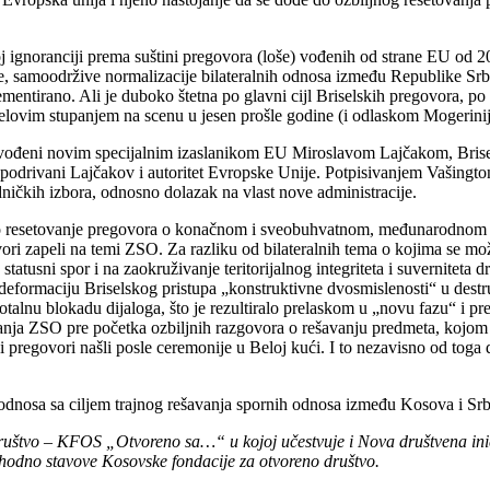
oj ignoranciji prema suštini pregovora (loše) vođenih od strane EU od
e, samoodržive normalizacije bilateralnih odnosa između Republike Srb
lementirano. Ali je duboko štetna po glavni cijl Briselskih pregovora
nelovim stupanjem na scenu u jesen prošle godine (i odlaskom Mogerinij
vođeni novim specijalnim izaslanikom EU Miroslavom Lajčakom, Briselsk
odrivani Lajčakov i autoritet Evropske Unije. Potpisivanjem Vašingto
ičkih izbora, odnosno dolazak na vlast nove administracije.
o resetovanje pregovora o konačnom i sveobuhvatnom, međunarodnom s
vori zapeli na temi ZSO. Za razliku od bilateralnih tema o kojima se 
 statusni spor i na zaokruživanje teritorijalnog integriteta i suvernit
, u deformaciju Briselskog pristupa „konstruktivne dvosmislenosti“ u de
 totalnu blokadu dijaloga, što je rezultiralo prelaskom u „novu fazu“
ja ZSO pre početka ozbiljnih razgovora o rešavanju predmeta, kojom ako
regovori našli posle ceremonije u Beloj kući. I to nezavisno od toga da 
h odnosa sa ciljem trajnog rešavanja spornih odnosa između Kosova i Srb
o društvo – KFOS „Otvoreno sa…“ u kojoj učestvuje i Nova društvena in
ophodno stavove Kosovske fondacije za otvoreno društvo.