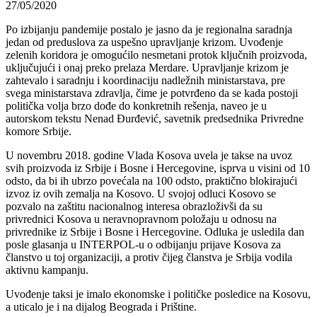
27/05/2020
Po izbijanju pandemije postalo je jasno da je regionalna saradnja
jedan od preduslova za uspešno upravljanje krizom. Uvođenje
zelenih koridora je omogućilo nesmetani protok ključnih proizvoda,
uključujući i onaj preko prelaza Merdare. Upravljanje krizom je
zahtevalo i saradnju i koordinaciju nadležnih ministarstava, pre
svega ministarstava zdravlja, čime je potvrđeno da se kada postoji
politička volja brzo dođe do konkretnih rešenja, naveo je u
autorskom tekstu Nenad Đurđević, savetnik predsednika Privredne
komore Srbije.
U novembru 2018. godine Vlada Kosova uvela je takse na uvoz
svih proizvoda iz Srbije i Bosne i Hercegovine, isprva u visini od 10
odsto, da bi ih ubrzo povećala na 100 odsto, praktično blokirajući
izvoz iz ovih zemalja na Kosovo. U svojoj odluci Kosovo se
pozvalo na zaštitu nacionalnog interesa obrazloživši da su
privrednici Kosova u neravnopravnom položaju u odnosu na
privrednike iz Srbije i Bosne i Hercegovine. Odluka je usledila dan
posle glasanja u INTERPOL-u o odbijanju prijave Kosova za
članstvo u toj organizaciji, a protiv čijeg članstva je Srbija vodila
aktivnu kampanju.
Uvođenje taksi je imalo ekonomske i političke posledice na Kosovu,
a uticalo je i na dijalog Beograda i Prištine.