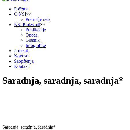
Početna
O NSI
Područje rada
NSI Proizvodi
Publikacije
Opeds
Glasnik
Infografike
Projekti
Novosti
Saopštenja
Kontakt
Saradnja, saradnja, saradnja*
Saradnja, saradnja, saradnja*