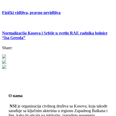
Fizički vidljiva, pravno nevidljiva
Normalizacija Kosova i Srbije u svetlu RAE radnika bolnice
“Isa Grezda”
Share:
O nama
NSI
je organizacija civilnog društva sa Kosova, koja takođe
sarađuje sa ključnim akterima u regionu Zapadnog Balkana i
šire, kako bi uticala na inkluziju, izgradnju poverenja,