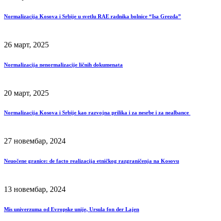
Normalizacija Kosova i Srbije u svetlu RAE radnika bolnice “Isa Grezda”
26 март, 2025
Normalizacija nenormalizacije ličnih dokumenata
20 март, 2025
Normalizacija Kosova i Srbije kao razvojna prilika i za nesrbe i za nealbance
27 новембар, 2024
Neuočene granice: de facto realizacija etničkog razgraničenja na Kosovu
13 новембар, 2024
Mis univerzuma od Evropske unije, Ursula fon der Lajen