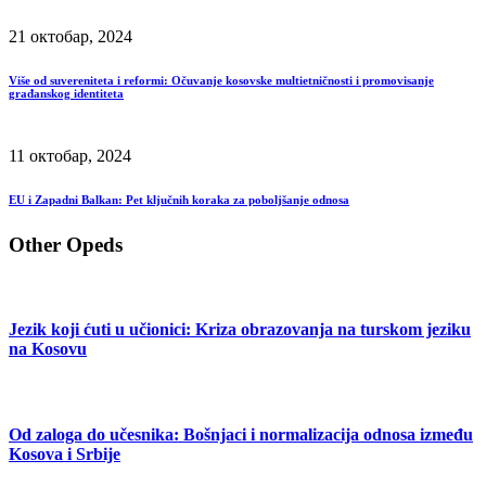
21 октобар, 2024
Više od suvereniteta i reformi: Očuvanje kosovske multietničnosti i promovisanje
građanskog identiteta
11 октобар, 2024
EU i Zapadni Balkan: Pet ključnih koraka za poboljšanje odnosa
Other Opeds
Jezik koji ćuti u učionici: Kriza obrazovanja na turskom jeziku
na Kosovu
Od zaloga do učesnika: Bošnjaci i normalizacija odnosa između
Kosova i Srbije