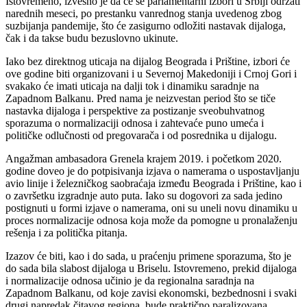
Istovremeno, izvesno je da će se parlamentarni izbori u Srbiji održati
narednih meseci, po prestanku vanrednog stanja uvedenog zbog
suzbijanja pandemije, što će zasigurno odložiti nastavak dijaloga,
čak i da takse budu bezuslovno ukinute.
Iako bez direktnog uticaja na dijalog Beograda i Prištine, izbori će
ove godine biti organizovani i u Severnoj Makedoniji i Crnoj Gori i
svakako će imati uticaja na dalji tok i dinamiku saradnje na
Zapadnom Balkanu. Pred nama je neizvestan period što se tiče
nastavka dijaloga i perspektive za postizanje sveobuhvatnog
sporazuma o normalizaciji odnosa i zahtevaće puno umeća i
političke odlučnosti od pregovarača i od posrednika u dijalogu.
Angažman ambasadora Grenela krajem 2019. i početkom 2020.
godine doveo je do potpisivanja izjava o namerama o uspostavljanju
avio linije i železničkog saobraćaja između Beograda i Prištine, kao i
o završetku izgradnje auto puta. Iako su dogovori za sada jedino
postignuti u formi izjave o namerama, oni su uneli novu dinamiku u
proces normalizacije odnosa koja može da pomogne u pronalaženju
rešenja i za politička pitanja.
Izazov će biti, kao i do sada, u praćenju primene sporazuma, što je
do sada bila slabost dijaloga u Briselu. Istovremeno, prekid dijaloga
i normalizacije odnosa učinio je da regionalna saradnja na
Zapadnom Balkanu, od koje zavisi ekonomski, bezbednosni i svaki
drugi napredak čitavog regiona, bude praktično paralizovana.