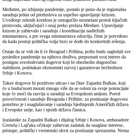
Međutim, po izbijanju pandemije, postalo je jasno da je regionalna
saradnja jedan od preduslova za uspešno upravljanje krizom.
Uvođenje zelenih koridora je omogućilo nesmetani protok ključnih
proizvoda, uključujući i onaj preko prelaza Merdare. Upravljanje
krizom je zahtevalo i saradnju i koordinaciju nadležnih
ministarstava, a pre svega ministarstava zdravlja, čime je potvrđeno
da kada postoji politička volja brzo se dođe do konkretnih rešenja.
Ostaje da se vidi da li će Beograd i Priština, pošto budu sagledali sve
posledice pandemije na njihova društva, prepoznati svoj interes da
postignu sveobuhvatni dogovor koji bi obezbedio dugoročnu
stabilnost, podstakao ekonomski razvoj i garantovao bezbednost
Srbije i Kosova.
Takav dogovor bi pozitivno uticao i na čitav Zapadni Balkan, koji
će u budućnosti morati mnogo više da se osloni na svoje potencijale
koje će moći da razvija u saradnji sa Evropskom unijom. Pored
posvećenosti i saradnje Beograda i Prištine, za postizanje dogovora
potrebno je i usaglašavanje i saradnja Sjedinjenih Američkih država
i Evropske unije, kao i njenih država članica.
Izaslanike za Zapadni Balkan i dijalog Srbije i Kosova, ambasadore
Grenela i Lajčaka očekuje zahtevan zadatak da usaglase interese,
pristupe, politički i vremenski okvir za postizanje sporazuma. Nema