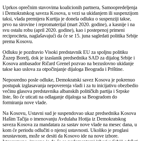
Uprkos oprečnim stavovima koalicionih partnera, Samoopredeljenja
i Demokratskog saveza Kosova, u vezi sa ukidanjem ili suspenzijom
taksi, vlada premijera Kurtija je donela odluku o suspenziji takse,
prvo na sirovine i repromaterijal (mart 2020. godine), a kasnije i na
svu ostalu robu (april 2020. godine), kao i postepenoj primeni
reciprociteta, naglašavajući da će se 15. juna sagledati politika Srbije
prema Kosovu.
Odluku je pozdravio Visoki predstavnik EU za spoljnu politiku
Žuzep Borelj, dok je izaslanik predsednika SAD za dijalog Srbije i
Kosova ambasador Ričard Grenel pozvao na bezuslovno ukidanje
takse kao uslova za otpočinjanje dijaloga Beograda i Prištine.
Neposredno posle odluke, Demokratski savez Kosova je pokrenuo
postupak izglasavanja nepoverenja vladi i za tu inicijativu obezbedio
većinu glasova predstavnika albanskih političkih partija i Srpske
liste, što će uticati na odlaganje dijaloga sa Beogradom do
formiranja nove vlade.
Na Kosovu, Ustavni sud je suspendovao ukaz predsednika Kosova
Hašim Tačija o imenovanju Avdulaha Hotija iz Demokratskog
saveza Kosova za mandatara za sastav nove vlade na mesec dana, u
kom će periodu odlučiti o njenoj ustavnosti. Ukoliko je proglasi
neustavnom, može se desiti da Kosovo ide na nove izbore.