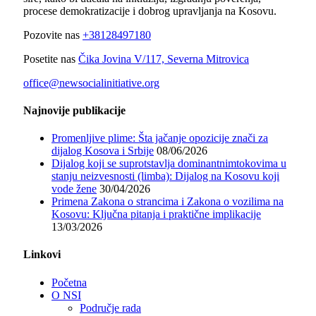
procese demokratizacije i dobrog upravljanja na Kosovu.
Pozovite nas
+38128497180
Posetite nas
Čika Jovina V/117, Severna Mitrovica
office@newsocialinitiative.org
Najnovije publikacije
Promenljive plime: Šta jačanje opozicije znači za
dijalog Kosova i Srbije
08/06/2026
Dijalog koji se suprotstavlja dominantnimtokovima u
stanju neizvesnosti (limba): Dijalog na Kosovu koji
vode žene
30/04/2026
Primena Zakona o strancima i Zakona o vozilima na
Kosovu: Ključna pitanja i praktične implikacije
13/03/2026
Linkovi
Početna
O NSI
Područje rada