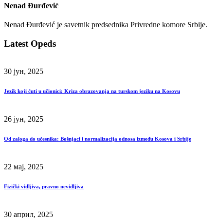
Nenad Đurđević
Nenad Đurđević je savetnik predsednika Privredne komore Srbije.
Latest Opeds
30 јун, 2025
Jezik koji ćuti u učionici: Kriza obrazovanja na turskom jeziku na Kosovu
26 јун, 2025
Od zaloga do učesnika: Bošnjaci i normalizacija odnosa između Kosova i Srbije
22 мај, 2025
Fizički vidljiva, pravno nevidljiva
30 април, 2025