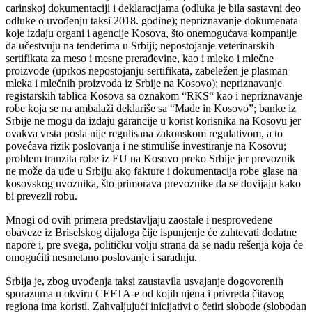
carinskoj dokumentaciji i deklaracijama (odluka je bila sastavni deo
odluke o uvođenju taksi 2018. godine); nepriznavanje dokumenata
koje izdaju organi i agencije Kosova, što onemogućava kompanije
da učestvuju na tenderima u Srbiji; nepostojanje veterinarskih
sertifikata za meso i mesne prerađevine, kao i mleko i mlečne
proizvode (uprkos nepostojanju sertifikata, zabeležen je plasman
mleka i mlečnih proizvoda iz Srbije na Kosovo); nepriznavanje
registarskih tablica Kosova sa oznakom “RKS“ kao i nepriznavanje
robe koja se na ambalaži deklariše sa “Made in Kosovo”; banke iz
Srbije ne mogu da izdaju garancije u korist korisnika na Kosovu jer
ovakva vrsta posla nije regulisana zakonskom regulativom, a to
povećava rizik poslovanja i ne stimuliše investiranje na Kosovu;
problem tranzita robe iz EU na Kosovo preko Srbije jer prevoznik
ne može da uđe u Srbiju ako fakture i dokumentacija robe glase na
kosovskog uvoznika, što primorava prevoznike da se dovijaju kako
bi prevezli robu.
Mnogi od ovih primera predstavljaju zaostale i nesprovedene
obaveze iz Briselskog dijaloga čije ispunjenje će zahtevati dodatne
napore i, pre svega, političku volju strana da se nađu rešenja koja će
omogućiti nesmetano poslovanje i saradnju.
Srbija je, zbog uvođenja taksi zaustavila usvajanje dogovorenih
sporazuma u okviru CEFTA-e od kojih njena i privreda čitavog
regiona ima koristi. Zahvaljujući inicijativi o četiri slobode (slobodan