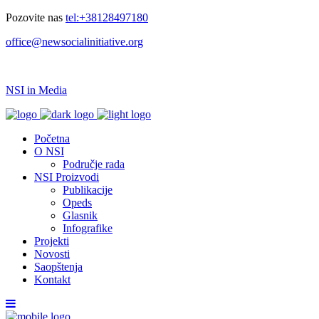
Pozovite nas
tel:+38128497180
office@newsocialinitiative.org
NSI in Media
Početna
O NSI
Područje rada
NSI Proizvodi
Publikacije
Opeds
Glasnik
Infografike
Projekti
Novosti
Saopštenja
Kontakt