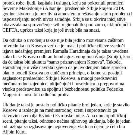
protok robe, ljudi, kapitala i usluga), koju su pokrenuli premijeri
Severne Makedonije i Albanije i predsednik Srbije krajem 2019.
godine, stvorena je pozitivna atmosfera u rešavanju starih problema i
uspostavljanju novih nivoa saradnje. Srbija se u okviru inicijative
obavezala na sprovođenje svih regionalnih sporazuma, uključujući i
CEFTA, uprkos taksi koja je još uvek bila na snazi.
Da odluka o uvođenju takse nije bila jedino motivisana zaštitom
privrednika na Kosovu već da je imala i političke ciljeve svedoči
izjava tadašnjeg premijera Ramuša Haradinaja da je taksa uvedena
kako bi se Kosovo odbranilo od agresivnog ponašanja (Srbije), kao i
da će taksa biti ukinuta “samo priznavanjem Kosova”. Takođe,
Haradinaj je u više navrata izjavio da je uvođenjem takse sprečen
plan o podeli Kosova po etničkom principu, o kome su postigli
saglasnost predsednici Srbije i Kosova, a mnogi predstavnici
međunarodne zajednice, uključujući i posrednicu u pregovorima
visoku predstavnicu za spoljnu i bezbednosnu politiku Federiku
Mogerini – nisu bili odlučno protiv.
Ukidanje taksi je postalo političko pitanje broj jedan, koje je stavilo
Kosovo u izolaciju na međunarodnoj sceni i suprotstavilo ga
stavovima zemalja Kvinte i Evropske unije. A na unutarpolitičkoj
sceni, pitanje taksi, odnosno načina njihovog ukidanja, bilo je jedan
od razloga za izglasavanje nepoverenja vladi na čijem je čelu bio
Aljbin Kurti.