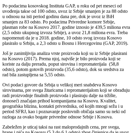
Po podacima kosovskog Instituta GAP, u roku od pet meseci od
uvođenja takse od 100 odsto, uvoz iz Srbije smanjen je za 88 odsto
u odnosu na isti period godinu dana pre, dok je uvoz iz BiH
smanjen za 83 odsto. Po podacima Privredne komore Srbije,
plasman robe na Kosovo 2017. godine iznosio je 439,5 miliona evra
(2,5 odsto ukupnog izvoza Srbije), a uvoz 21,8 miliona evra. Treba
napomenuti da je u 2018. godine, 10 odsto svog izvoza Kosovo
plasiralo u Srbiju, a 2,3 odsto u Bosnu i Hercegovinu (GAP, 2019).
Još je zanimljivija analiza vrste proizvoda koji su iz Srbije plasirani
na Kosovo (2017). Prema njoj, najviše je bilo proizvoda koji se
koriste za dalјu preradu, poput sirovina i repromaterijala (58,8
odsto), potom gotovih proizvoda (35,6 odsto), dok su sredstva za
rad bila zastupljena sa 5,55 odsto.
Ovi podaci govore da Srbija u velikoj meri snabdeva Kosovo
sirovinama, pre svega žitaricama i repromaterijalom koji se obrađuju
radi proizvodnje finalnih proizvoda i plasiraju dalje na tržište,
donoseći značajan prihod kompanijama na Kosovu. Kvalitet,
geografska blizina, kontakti privrednika, od kojih mnogi sežu i u
period SFRJ, kao i poznavanje poslovnih običaja samo su neki od
razloga za ovako bogate privredne odnose Srbije i Kosova.
Zabeležen je uticaj taksi na rast maloprodajnih cena, pre svega,
hrane i pića na Kosovu (5,3 do 6,1 odsto) zbog činjenice da je uvoz