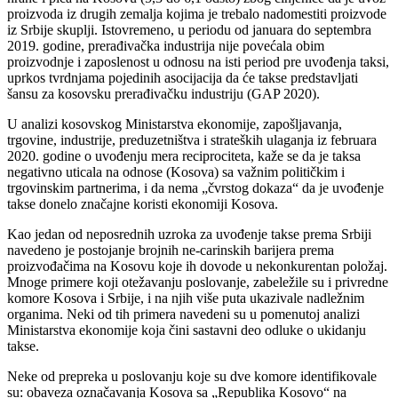
proizvoda iz drugih zemalja kojima je trebalo nadomestiti proizvode
iz Srbije skuplji. Istovremeno, u periodu od januara do septembra
2019. godine, prerađivačka industrija nije povećala obim
proizvodnje i zaposlenost u odnosu na isti period pre uvođenja taksi,
uprkos tvrdnjama pojedinih asocijacija da će takse predstavljati
šansu za kosovsku prerađivačku industriju (GAP 2020).
U analizi kosovskog Ministarstva ekonomije, zapošljavanja,
trgovine, industrije, preduzetništva i strateških ulaganja iz februara
2020. godine o uvođenju mera reciprociteta, kaže se da je taksa
negativno uticala na odnose (Kosova) sa važnim političkim i
trgovinskim partnerima, i da nema „čvrstog dokaza“ da je uvođenje
takse donelo značajne koristi ekonomiji Kosova.
Kao jedan od neposrednih uzroka za uvođenje takse prema Srbiji
navedeno je postojanje brojnih ne-carinskih barijera prema
proizvođačima na Kosovu koje ih dovode u nekonkurentan položaj.
Mnoge primere koji otežavanju poslovanje, zabeležile su i privredne
komore Kosova i Srbije, i na njih više puta ukazivale nadležnim
organima. Neki od tih primera navedeni su u pomenutoj analizi
Ministarstva ekonomije koja čini sastavni deo odluke o ukidanju
takse.
Neke od prepreka u poslovanju koje su dve komore identifikovale
su: obaveza označavanja Kosova sa „Republika Kosovo“ na