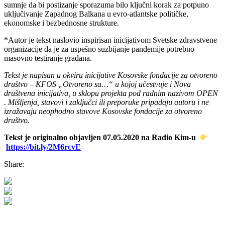
sumnje da bi postizanje sporazuma bilo ključni korak za potpuno
uključivanje Zapadnog Balkana u evro-atlantske političke,
ekonomske i bezbednosne strukture.
*Autor je tekst naslovio inspirisan inicijativom Svetske zdravstvene
organizacije da je za uspešno suzbijanje pandemije potrebno
masovno testiranje građana.
Tekst je napisan u okviru inicijative Kosovske fondacije za otvoreno
društvo – KFOS „Otvoreno sa…“ u kojoj učestvuje i Nova
društvena inicijativa, u sklopu projekta pod radnim nazivom OPEN
. Mišljenja, stavovi i zaključci ili preporuke pripadaju autoru i ne
izražavaju neophodno stavove Kosovske fondacije za otvoreno
društvo.
Tekst je originalno objavljen 07.05.2020 na Radio Kim-u
https://bit.ly/2M6rcvE
Share: