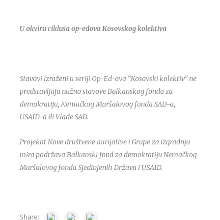
U okviru ciklusa op-edova Kosovskog kolektiva
Stavovi izraženi u seriji Op-Ed-ova “Kosovski kolektiv” ne
predstavljaju nužno stavove Balkanskog fonda za
demokratiju, Nemačkog Maršalovog fonda SAD-a,
USAID-a ili Vlade SAD.
Projekat Nove društvene inicijative i Grupe za izgradnju
mira podržava Balkanski fond za demokratiju Nemačkog
Maršalovog fonda Sjedinjenih Država i USAID.
Share: