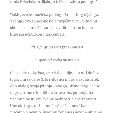
onda Briselskom dijalogu falila muzička podloga?
Dakle, evo je, muzička podloga Briselskog dijaloga.
Tačnije, ovo su pesme koje razjašnjavaju aktuelnu
situaciju i pomažu nam da uvidimo istinu koja se
krije iza političkog maskenbala.
1.“Help’’ grupe Bitls (The Beatles)
♫ Upomoć! Treba mi neko
♫
Slepa ulica. Ako išta, već tri decenije, ako ne i duže od
toga, čini se da se Srbi i Albanci mogu usaglasiti tek
oko malog broja pitanja. Zaboga, nismo mogli da se
dogovorimo o identitetu žrtava bez pominjanja
nacionalnosti, etničke pripadnosti i veroispovesti.
Umesto toga, mi imamo ‘naše’ i ‘njihove’ kada
pričamo o nevino ubijenim ženama i nevino ubijenoj