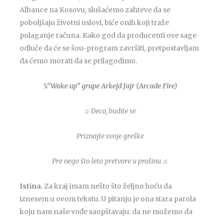
Albance na Kosovu, slušaćemo zahteve da se
poboljšaju životni uslovi, biće onih koji traže
polaganje računa. Kako god da producenti ove sage
odluče da će se šou-program završiti, pretpostavljam
da ćemo morati da se prilagodimo.
5.“Wake up” grupe Arkejd fajr (Arcade Fire)
♫ Deco, budite se
Priznajte svoje greške
Pre nego što leto pretvore u prašinu
♫
Istina.
Za kraj imam nešto što željno hoću da
iznesem u ovom tekstu. U pitanju je ona stara parola
koju nam naše vođe saopštavaju: da ne možemo da