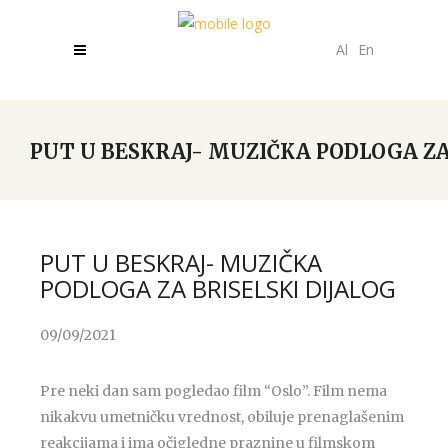
Al
En
PUT U BESKRAJ- MUZIČKA PODLOGA ZA
PUT U BESKRAJ- MUZIČKA
PODLOGA ZA BRISELSKI DIJALOG
09/09/2021
Pre neki dan sam pogledao film “Oslo”. Film nema
nikakvu umetničku vrednost, obiluje prenaglašenim
reakcijama i ima očigledne praznine u filmskom