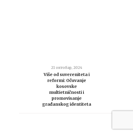
21 октобар, 2024
Više od suvereniteta i
reformi: Očuvanje
kosovske
multietničnosti i
promovisanje
građanskog identiteta