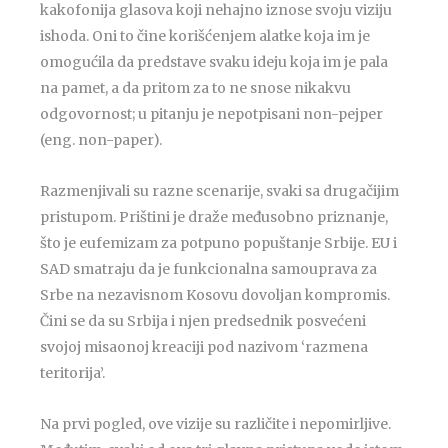
kakofonija glasova koji nehajno iznose svoju viziju
ishoda. Oni to čine korišćenjem alatke koja im je
omogućila da predstave svaku ideju koja im je pala
na pamet, a da pritom za to ne snose nikakvu
odgovornost; u pitanju je nepotpisani non-pejper
(eng. non-paper).
Razmenjivali su razne scenarije, svaki sa drugačijim
pristupom. Prištini je draže međusobno priznanje,
što je eufemizam za potpuno popuštanje Srbije. EU i
SAD smatraju da je funkcionalna samouprava za
Srbe na nezavisnom Kosovu dovoljan kompromis.
Čini se da su Srbija i njen predsednik posvećeni
svojoj misaonoj kreaciji pod nazivom ‘razmena
teritorija’.
Na prvi pogled, ove vizije su različite i nepomirljive.