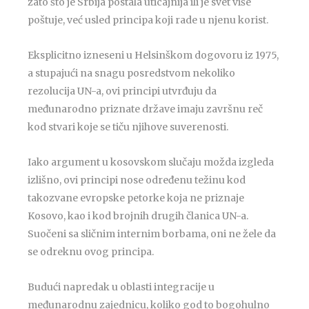
zato što je Srbija postala uticajnija ili je svet više
poštuje, već usled principa koji rade u njenu korist.
Eksplicitno izneseni u Helsinškom dogovoru iz 1975,
a stupajući na snagu posredstvom nekoliko
rezolucija UN-a, ovi principi utvrđuju da
međunarodno priznate države imaju završnu reč
kod stvari koje se tiču njihove suverenosti.
Iako argument u kosovskom slučaju možda izgleda
izlišno, ovi principi nose određenu težinu kod
takozvane evropske petorke koja ne priznaje
Kosovo, kao i kod brojnih drugih članica UN-a.
Suočeni sa sličnim internim borbama, oni ne žele da
se odreknu ovog principa.
Budući napredak u oblasti integracije u
međunarodnu zajednicu, koliko god to bogohulno