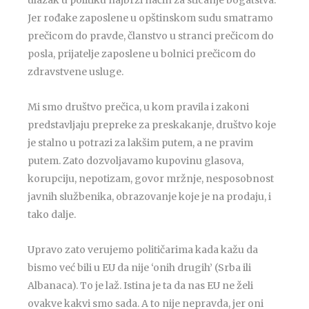
ulazak u politiku najbrži način za sticanje bogatstva.
Jer rođake zaposlene u opštinskom sudu smatramo
prečicom do pravde, članstvo u stranci prečicom do
posla, prijatelje zaposlene u bolnici prečicom do
zdravstvene usluge.
Mi smo društvo prečica, u kom pravila i zakoni
predstavljaju prepreke za preskakanje, društvo koje
je stalno u potrazi za lakšim putem, a ne pravim
putem. Zato dozvoljavamo kupovinu glasova,
korupciju, nepotizam, govor mržnje, nesposobnost
javnih službenika, obrazovanje koje je na prodaju, i
tako dalje.
Upravo zato verujemo političarima kada kažu da
bismo već bili u EU da nije ‘onih drugih’ (Srba ili
Albanaca). To je laž. Istina je ta da nas EU ne želi
ovakve kakvi smo sada. A to nije nepravda, jer oni