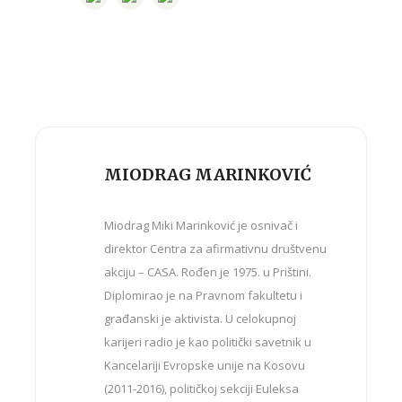
MIODRAG MARINKOVIĆ
Miodrag Miki Marinković je osnivač i
direktor Centra za afirmativnu društvenu
akciju – CASA. Rođen je 1975. u Prištini.
Diplomirao je na Pravnom fakultetu i
građanski je aktivista. U celokupnoj
karijeri radio je kao politički savetnik u
Kancelariji Evropske unije na Kosovu
(2011-2016), političkoj sekciji Euleksa