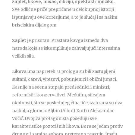
zaplet, likove, misao, dikciju, spektakl i muziku
.
Sve odlične priče prepričane u celokupnoj istoriji
ispunjavaju ove kriterijume, a to je slučaj i sa našim
briselskim dijalogom.
Zaplet
je prisutan. Prastara kavga između dva
naroda koja se iskomplikuje zahvaljujući interesima
velikih sila.
Likova
ima napretek. U prologu su bili zastupljeni
sultani, carevi, vitezovi, pobunjenici i obični junaci.
Kasnije na scenu stupaju predsednici i ministri,
reformisti i konzervativci. Međutim, sticajem
okolnosti, što se poslednjeg čina tiče, izabrana su dva
najbolja glumca: Aljbin (Albin) Kurti i Aleksandar
Vučić. Dvojica protagonista poseduju sve
karakteristike pozorišnih likova. Bore se jedan protiv
drugog, i sami sa sobom, preterano reaguju, imaju