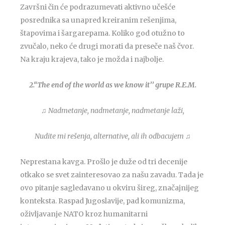
Završni čin će podrazumevati aktivno učešće
posrednika sa unapred kreiranim rešenjima,
štapovima i šargarepama. Koliko god otužno to
zvučalo, neko će drugi morati da preseče naš čvor.
Na kraju krajeva, tako je možda i najbolje.
2.“The end of the world as we know it’’ grupe R.E.M.
♫ Nadmetanje, nadmetanje, nadmetanje laži,
Nudite mi rešenja, alternative, ali ih odbacujem
♫
Neprestana kavga. Prošlo je duže od tri decenije
otkako se svet zainteresovao za našu zavadu. Tada je
ovo pitanje sagledavano u okviru šireg, značajnijeg
konteksta. Raspad Jugoslavije, pad komunizma,
oživljavanje NATO kroz humanitarni