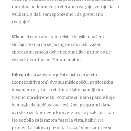
moralne nedoumice, preterano reaguju, veruju da su
velikani. A da li sam spomenuo i da preterano
reaguju?
Misao
ili centralna tema čist je klasik u našem
slučaju: težnja da se postigne istorijski važan
sporazum između dvije nepomirljive grupe posle
viševekovne borbe. Fenomenalno.
Dikcija
ili izražavanje je kitnjasto i prožeto
(konstruktivnom) dvomismislenošću, patriotskim
busanjem u grudi i retkim, ali lako pamtljivim
trenucima iskrenosti. Poznate su nam i parole koje
bi mogle da nadžive ovaj celi šou-program i da se
uvrste u svakodnevni konverzacijski jezik, baš kao
što se zbilo sa izrazom “Asta la vista, bejbi”. Na
primer, Lajčakova poznata fraza, “sporazum će se