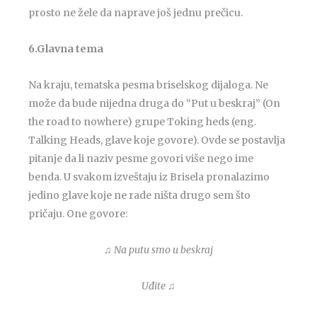
prosto ne žele da naprave još jednu prečicu.
6.Glavna tema
Na kraju, tematska pesma briselskog dijaloga. Ne
može da bude nijedna druga do “Put u beskraj” (On
the road to nowhere) grupe Toking heds (eng.
Talking Heads, glave koje govore). Ovde se postavlja
pitanje da li naziv pesme govori više nego ime
benda. U svakom izveštaju iz Brisela pronalazimo
jedino glave koje ne rade ništa drugo sem što
pričaju. One govore:
♫ Na putu smo u beskraj
Uđite
♫