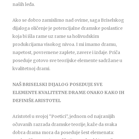
naših leđa.
Ako se dobro zamislimo nad ovime, saga Briselskog
dijaloga oličenje je potencijalne dramske poslastice
koja bi išla rame uz rame sa holivudskim
produkcijama visokog nivoa. I mi imamo dramu,
napetost, povremene zaplete, zavere i izdaje. Priča
poseduje gotovo sve teorijske elemente sadržane u
kvalitetnoj drami.
NAŠ BRISELSKI DIJALOG POSEDUJE SVE
ELEMENTE KVALITETNE DRAME ONAKO KAKO IH
DEFINIŠE ARISTOTEL
Aristotel u svojoj “Poetici”, jednom od najranijih
očuvanih razrada dramske teorije, kaže da svaka
dobra drama mora da poseduje šest elemenata: