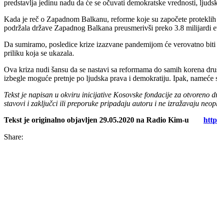
predstavlja jedinu nadu da će se očuvati demokratske vrednosti, ljudsk
Kada je reč o Zapadnom Balkanu, reforme koje su započete proteklih 
podržala države Zapadnog Balkana preusmerivši preko 3.8 milijardi ev
Da sumiramo, posledice krize izazvane pandemijom će verovatno biti de
priliku koja se ukazala.
Ova kriza nudi šansu da se nastavi sa reformama do samih korena društ
izbegle moguće pretnje po ljudska prava i demokratiju. Ipak, nameće s
Tekst je napisan u okviru inicijative Kosovske fondacije za otvoren
stavovi i zaključci ili preporuke pripadaju autoru i ne izražavaju ne
Tekst je originalno objavljen 29.05.2020 na Radio Kim-u
htt
Share: