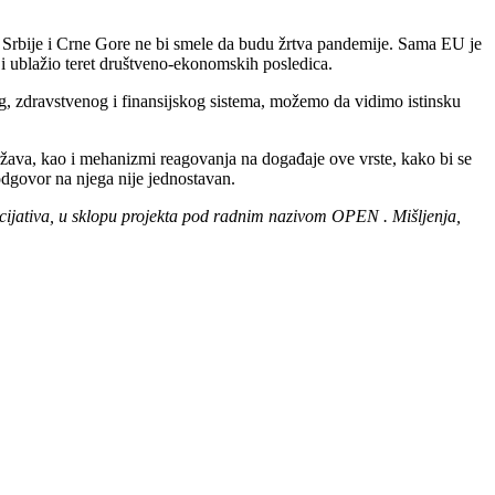
 Srbije i Crne Gore ne bi smele da budu žrtva pandemije. Sama EU je
 i ublažio teret društveno-ekonomskih posledica.
og, zdravstvenog i finansijskog sistema, možemo da vidimo istinsku
država, kao i mehanizmi reagovanja na događaje ove vrste, kako bi se
odgovor na njega nije jednostavan.
icijativa, u sklopu projekta pod radnim nazivom OPEN . Mišljenja,