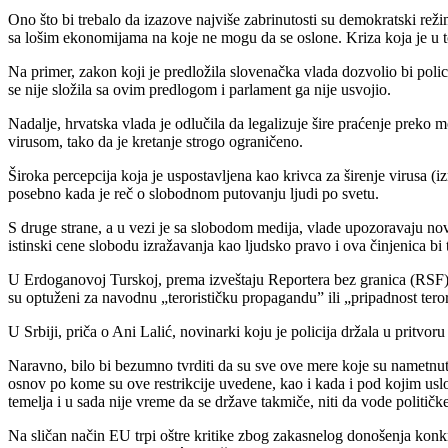
Ono što bi trebalo da izazove najviše zabrinutosti su demokratski rež
sa lošim ekonomijama na koje ne mogu da se oslone. Kriza koja je u t
Na primer, zakon koji je predložila slovenačka vlada dozvolio bi polici
se nije složila sa ovim predlogom i parlament ga nije usvojio.
Nadalje, hrvatska vlada je odlučila da legalizuje šire praćenje preko 
virusom, tako da je kretanje strogo ograničeno.
Široka percepcija koja je uspostavljena kao krivca za širenje virusa 
posebno kada je reč o slobodnom putovanju ljudi po svetu.
S druge strane, a u vezi je sa slobodom medija, vlade upozoravaju nov
istinski cene slobodu izražavanja kao ljudsko pravo i ova činjenica bi
U Erdoganovoj Turskoj, prema izveštaju Reportera bez granica (RSF), g
su optuženi za navodnu „terorističku propagandu” ili „pripadnost tero
U Srbiji, priča o Ani Lalić, novinarki koju je policija držala u pritvo
Naravno, bilo bi bezumno tvrditi da su sve ove mere koje su nametnut
osnov po kome su ove restrikcije uvedene, kao i kada i pod kojim uslo
temelja i u sada nije vreme da se države takmiče, niti da vode političke
Na sličan način EU trpi oštre kritike zbog zakasnelog donošenja konk