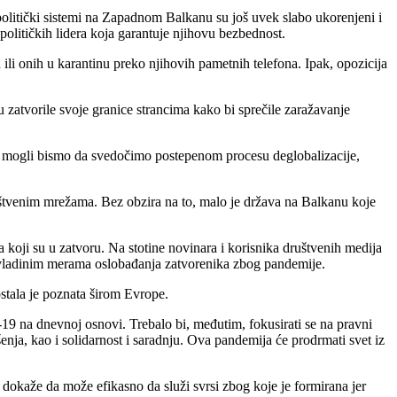
politički sistemi na Zapadnom Balkanu su još uvek slabo ukorenjeni i
olitičkih lidera koja garantuje njihovu bezbednost.
 ili onih u karantinu preko njihovih pametnih telefona. Ipak, opozicija
u zatvorile svoje granice strancima kako bi sprečile zaražavanje
seci mogli bismo da svedočimo postepenom procesu deglobalizacije,
ruštvenim mrežama. Bez obzira na to, malo je država na Balkanu koje
koji su u zatvoru. Na stotine novinara i korisnika društvenih medija
ni vladinim merama oslobađanja zatvorenika zbog pandemije.
ostala je poznata širom Evrope.
19 na dnevnoj osnovi. Trebalo bi, međutim, fokusirati se na pravni
nja, kao i solidarnost i saradnju. Ova pandemija će prodrmati svet iz
dokaže da može efikasno da služi svrsi zbog koje je formirana jer