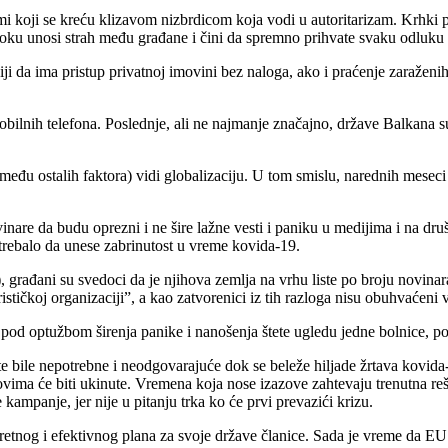
imi koji se kreću klizavom nizbrdicom koja vodi u autoritarizam. Krhki 
oku unosi strah među građane i čini da spremno prihvate svaku odluku p
ji da ima pristup privatnoj imovini bez naloga, ako i praćenje zaraženih
mobilnih telefona. Poslednje, ali ne najmanje značajno, države Balkana s
(između ostalih faktora) vidi globalizaciju. U tom smislu, narednih me
inare da budu oprezni i ne šire lažne vesti i paniku u medijima i na d
 trebalo da unese zabrinutost u vreme kovida-19.
rađani su svedoci da je njihova zemlja na vrhu liste po broju novinara 
rističkoj organizaciji”, a kao zatvorenici iz tih razloga nisu obuhvaće
ru pod optužbom širenja panike i nanošenja štete ugledu jedne bolnice, p
e bile nepotrebne i neodgovarajuće dok se beleže hiljade žrtava kovida-
vima će biti ukinute. Vremena koja nose izazove zahtevaju trenutna reše
 kampanje, jer nije u pitanju trka ko će prvi prevazići krizu.
retnog i efektivnog plana za svoje države članice. Sada je vreme da EU 