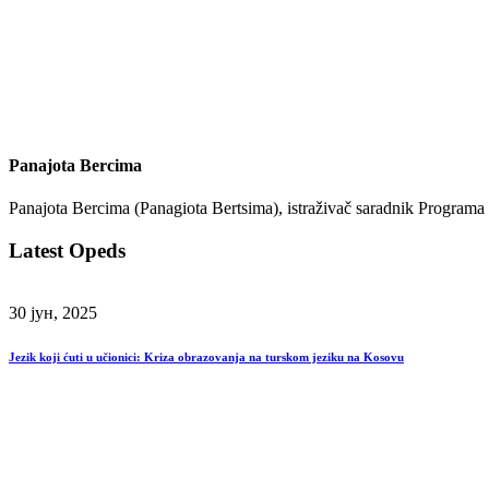
Panajota Bercima
Panajota Bercima (Panagiota Bertsima), istraživač saradnik Progra
Latest Opeds
30 јун, 2025
Jezik koji ćuti u učionici: Kriza obrazovanja na turskom jeziku na Kosovu