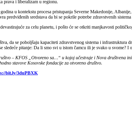
a prava i liberalizam u regionu.
godina u kontekstu procesa pristupanja Severne Makedonije, Albanije,
ra predviđenih sredstava da bi se pokrile potrebe zdravstvenih sistema
vastirajuće za celu planetu, i pošto će se otkriti manjkavosti političk
va, da se poboljšaju kapaciteti zdravstvenog sistema i infrastruktura 
e sledeće pitanje: Da li smo svi u istom čamcu ili je svako u svome? I 
o društvo – KFOS „Otvoreno sa…“ u kojoj učestvuje i Nova društvena in
ophodno stavove Kosovske fondacije za otvoreno društvo.
ps://bit.ly/3duPBXK