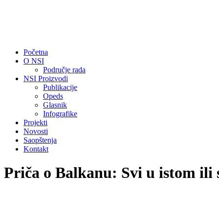
Početna
O NSI
Područje rada
NSI Proizvodi
Publikacije
Opeds
Glasnik
Infografike
Projekti
Novosti
Saopštenja
Kontakt
Priča o Balkanu: Svi u istom il