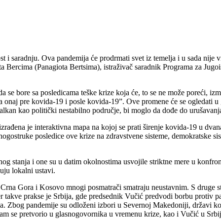
t i saradnju. Ova pandemija će prodrmati svet iz temelja i u sada nije v
ajota Bercima (Panagiota Bertsima), istraživač saradnik Programa za Ju
i da se bore sa posledicama teške krize koja će, to se ne može poreći, 
 na onaj pre kovida-19 i posle kovida-19”. Ove promene će se ogledati 
kan kao politički nestabilno područje, bi moglo da dođe do urušavanja d
đena je interaktivna mapa na kojoj se prati širenje kovida-19 u dvana
gostruke posledice ove krize na zdravstvene sisteme, demokratske sist
g stanja i one su u datim okolnostima usvojile striktne mere u konfront
ju lokalni ustavi.
e Crna Gora i Kosovo mnogi posmatrači smatraju neustavnim. S druge str
 takve prakse je Srbija, gde predsednik Vučić predvodi borbu protiv p
ka. Zbog pandemije su odloženi izbori u Severnoj Makedoniji, državi ko
m se pretvorio u glasnogovornika u vremenu krize, kao i Vučić u Srbij