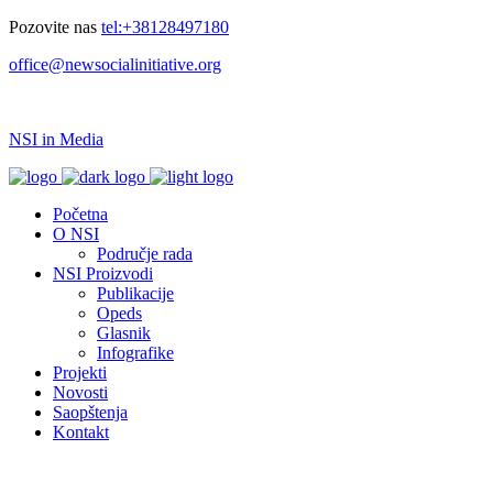
Pozovite nas
tel:+38128497180
office@newsocialinitiative.org
NSI in Media
Početna
O NSI
Područje rada
NSI Proizvodi
Publikacije
Opeds
Glasnik
Infografike
Projekti
Novosti
Saopštenja
Kontakt