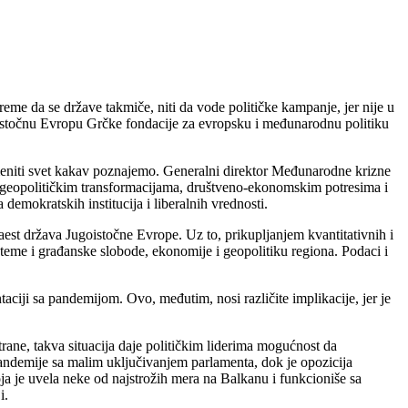
reme da se države takmiče, niti da vode političke kampanje, jer nije u
goistočnu Evropu Grčke fondacije za evropsku i međunarodnu politiku
izmeniti svet kakav poznajemo. Generalni direktor Međunarodne krizne
u geopolitičkim transformacijama, društveno-ekonomskim potresima i
emokratskih institucija i liberalnih vrednosti.
est država Jugoistočne Evrope. Uz to, prikupljanjem kvantitativnih i
eme i građanske slobode, ekonomije i geopolitiku regiona. Podaci i
aciji sa pandemijom. Ovo, međutim, nosi različite implikacije, jer je
ane, takva situacija daje političkim liderima mogućnost da
andemije sa malim uključivanjem parlamenta, dok je opozicija
ja je uvela neke od najstrožih mera na Balkanu i funkcioniše sa
i.