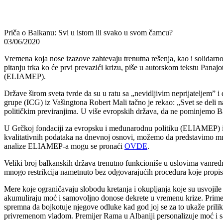
Priča o Balkanu: Svi u istom ili svako u svom čamcu?
03/06/2020
Vremena koja nose izazove zahtevaju trenutna rešenja, kao i solidarnos
pitanju trka ko će prvi prevazići krizu, piše u autorskom tekstu Pan
(ELIAMEP).
Države širom sveta tvrde da su u ratu sa „nevidljivim neprijateljem” 
grupe (ICG) iz Vašingtona Robert Mali tačno je rekao: „Svet se deli
političkim previranjima. U više evropskih država, da ne pominjemo Bal
U Grčkoj fondaciji za evropsku i međunarodnu politiku (ELIAMEP) izra
kvalitativnih podataka na dnevnoj osnovi, možemo da predstavimo mno
analize ELIAMEP-a mogu se pronaći
OVDE
.
Veliki broj balkanskih država trenutno funkcioniše u uslovima vanredno
mnogo restrikcija nametnuto bez odgovarajućih procedura koje propisu
Mere koje ograničavaju slobodu kretanja i okupljanja koje su usvojil
akumuliraju moć i samovoljno donose dekrete u vremenu krize. Primer
spremna da bojkotuje njegove odluke kad god joj se za to ukaže prili
privremenom vladom. Premijer Rama u Albaniji personalizuje moć i sa