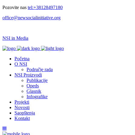
Pozovite nas
tel:+38128497180
office@newsocialinitiative.org
NSI in Media
Početna
O NSI
Područje rada
NSI Proizvodi
Publikacije
Opeds
Glasnik
Infografike
Projekti
Novosti
Saopštenja
Kontakt