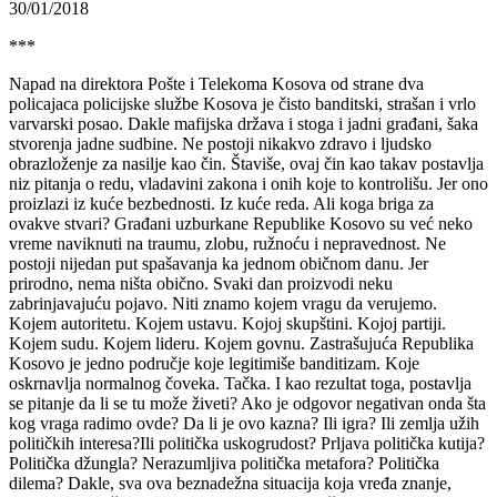
30/01/2018
***
Napad na direktora Pošte i Telekoma Kosova od strane dva
policajaca policijske službe Kosova je čisto banditski, strašan i vrlo
varvarski posao. Dakle mafijska država i stoga i jadni građani, šaka
stvorenja jadne sudbine. Ne postoji nikakvo zdravo i ljudsko
obrazloženje za nasilje kao čin. Štaviše, ovaj čin kao takav postavlja
niz pitanja o redu, vladavini zakona i onih koje to kontrolišu. Jer ono
proizlazi iz kuće bezbednosti. Iz kuće reda. Ali koga briga za
ovakve stvari? Građani uzburkane Republike Kosovo su već neko
vreme naviknuti na traumu, zlobu, ružnoću i nepravednost. Ne
postoji nijedan put spašavanja ka jednom običnom danu. Jer
prirodno, nema ništa obično. Svaki dan proizvodi neku
zabrinjavajuću pojavo. Niti znamo kojem vragu da verujemo.
Kojem autoritetu. Kojem ustavu. Kojoj skupštini. Kojoj partiji.
Kojem sudu. Kojem lideru. Kojem govnu. Zastrašujuća Republika
Kosovo je jedno područje koje legitimiše banditizam. Koje
oskrnavlja normalnog čoveka. Tačka. I kao rezultat toga, postavlja
se pitanje da li se tu može živeti? Ako je odgovor negativan onda šta
kog vraga radimo ovde? Da li je ovo kazna? Ili igra? Ili zemlja užih
političkih interesa?Ili politička uskogrudost? Prljava politička kutija?
Politička džungla? Nerazumljiva politička metafora? Politička
dilema? Dakle, sva ova beznadežna situacija koja vređa znanje,