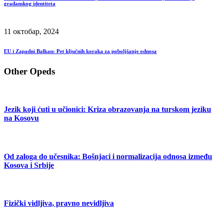
građanskog identiteta
11 октобар, 2024
EU i Zapadni Balkan: Pet ključnih koraka za poboljšanje odnosa
Other Opeds
Jezik koji ćuti u učionici: Kriza obrazovanja na turskom jeziku
na Kosovu
Od zaloga do učesnika: Bošnjaci i normalizacija odnosa između
Kosova i Srbije
Fizički vidljiva, pravno nevidljiva