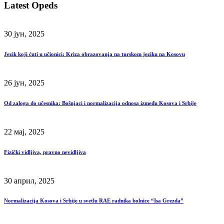
Latest Opeds
30 јун, 2025
Jezik koji ćuti u učionici: Kriza obrazovanja na turskom jeziku na Kosovu
26 јун, 2025
Od zaloga do učesnika: Bošnjaci i normalizacija odnosa između Kosova i Srbije
22 мај, 2025
Fizički vidljiva, pravno nevidljiva
30 април, 2025
Normalizacija Kosova i Srbije u svetlu RAE radnika bolnice “Isa Grezda”