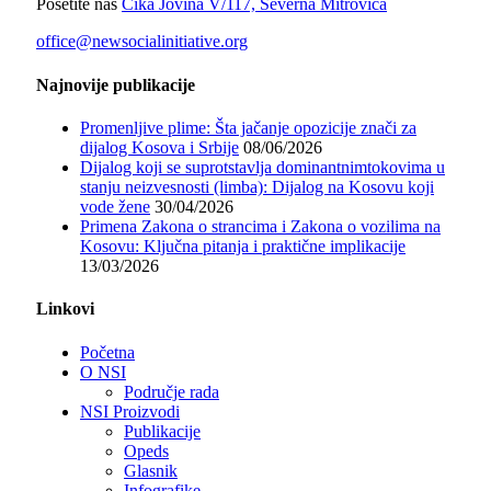
Posetite nas
Čika Jovina V/117, Severna Mitrovica
office@newsocialinitiative.org
Najnovije publikacije
Promenljive plime: Šta jačanje opozicije znači za
dijalog Kosova i Srbije
08/06/2026
Dijalog koji se suprotstavlja dominantnimtokovima u
stanju neizvesnosti (limba): Dijalog na Kosovu koji
vode žene
30/04/2026
Primena Zakona o strancima i Zakona o vozilima na
Kosovu: Ključna pitanja i praktične implikacije
13/03/2026
Linkovi
Početna
O NSI
Područje rada
NSI Proizvodi
Publikacije
Opeds
Glasnik
Infografike