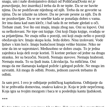
snagu, um i naše dostojanstvo dolazi od Političara
(Dosta mi je
ponavljanja, bez izuzetka).
I treba da ih ne trpite. Da se ne bavite
njima. Da ne podržavate nijednog od njih. Treba da ne govorite sa
njima. Da ne izlazite na izbore. Da ne pevate pesme za njih. Da ih
ne pozdravljate. Da se ne smešite kada se ponašaju dobro s vama.
Jer ima dana kad nam kleče, i baš tada ih ne trebate gledati u oči.
Trebate znati. Sve što oni imaju, imaju zbog nas. Oni su lopovi. Oni
su neškolovani. Ne trpe oni knjige. Oni koji čitaju knjige, svađaju se
sa prijateljima. Ne znaju ništa o poeziji, oni koji znaju nešto o poeziji
obožavaju krv. Imaju skupa kola. Jedu dobro. Nisu izolovani. Vode
ljubav s kim hoće. Imaju budućnost Imaju velike biznise. Niko ne
sme da im se suprotstavi. Međusobno se dobro znaju. To je jedna
zajednica koja deli svoje koristi. Ti koriste prelaze od jedne na drugu
stranku. Jer su bezočni. Nezreli. Nemaju stavove. Nemaju hrabrosti.
Nemaju muda. To su ljudi inata. Likvidacija. Sa mišićima. Oni
mogu da me išamaraju kadgod požele i gdegod požele. Ne mogu im
uzvratiti. Ali mogu ih odbiti. Prosto, jednom zauvek trebamo ih
odbiti.
Ja sam prvi. I ovo je odbijanje političkog kapitalizma. Odbijanje da
bi se prihvatila domovina, onakva kakva je. Koja te jede nepečenog.
Koja igra sa tvojim mozgom i baca te u poslednju kantu ljudskosti.
***