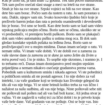
Kad je izbio rat, ja sam imao 12 godina. Tek sam počeo masturbirati.
Tek sam počeo osećati slast snage a meci su leteli na sve strane.
Strah je bio na sve strane. Srpski vojnici su bili na sve strane. Kao
dete bio sam borac. Počeo sam da rastem u ratu. Ja sam porastao u
ratu. Dakle, njegov sam sin. Svako kosovsko ljudsko biće koje je
preživelo barem jedan dan rata u periodu osamdesetih i devedesetih
bio je borac. Svi smo se borili. Kao dete borio sam se kad sam video
srpskog policajca mojim očima. Borio sam se očima, ukoliko ste se
vi predsedniče, vi premijeru borili puškom. Borio sam se plakajući
dok sam video automatsku pušku u ustima mog oca. Ili dok sam
gledao kundake srpskih pušaka na leđima žena. Borio sam se
proživljavajući sve u mojim mislima. Danas imam sećanje o ratu. Vi
nemate ništa. Vi imate vaše dobiti. Vi ste dobili sve u zamenu za
vaše slavne dane
(u zamenu za te dane ja samo želim da živim u
miru pored vas
). I to je nisko. To uopšte nije skromno, i sramno je. I
to trebamo reći. Danas imam dostojanstvo pred mojim srpskim
prijateljima a nemam nikakvo osećanje građanstva prema vama.
Pobednik sam u kulturnom smislu i nikada agresor. Vi ste pobednici
u političkom smislu ali ste postali agresor. I to nije dobro za vaš
intelekt, i za vaše građane koji se tretiraju kao životinje gdegod da
idu ali vas nije briga. Vi se niste brinuli koliko treba za vas lično i
nažalost za našu sudbinu, ali vas nije briga. Niste poštovali sebe niti
ste poštovali naš pošten rad ali vas baš boli kurac. Ali jedna stvar je
važna. Vi ste zaglavili u vašoj trci za lični dobit i to je privelo kraju
vaše bele dane. Vaš građanin vas ne poštuje. Oni se boje vas. Isto