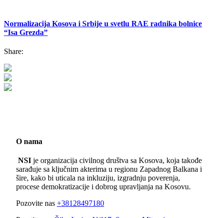
Normalizacija Kosova i Srbije u svetlu RAE radnika bolnice
“Isa Grezda”
Share:
O nama
NSI
je organizacija civilnog društva sa Kosova, koja takođe
sarađuje sa ključnim akterima u regionu Zapadnog Balkana i
šire, kako bi uticala na inkluziju, izgradnju poverenja,
procese demokratizacije i dobrog upravljanja na Kosovu.
Pozovite nas
+38128497180