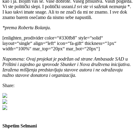
kao i ja. Bojim vas se. Vaše dobrote. Vašeg prisustva. Vaših pogleda.
Vi ste politički slepi. I politički usrani.
I svi ste vi sažetak neznanja
*.
I kao takvi imate snage. Ali to ne znači da mi ne znamo. I sve dok
znamo barem osećamo da nismo sebe napustili.
*prema Robertu Bolanju.
[enlighten_prodivider color=“#330fb8″ style=“solid“
layout=“single“ align=“left“ icon=“fa-gift“ thickness=“1px“
width=“100%“ mar_top=“20px“ mar_bot=“20px“]
Napomena: Ovaj projekat je podržan od strane Ambasade SAD u
Prištini i zajedno ga sprovode Sbunker i Nova društvena inicijativa.
Izražena mišljenja predstavljaju stavove autora i ne odražavaju
nužno stavove donatora i organizacija.
Share:
Shpetim Selmani