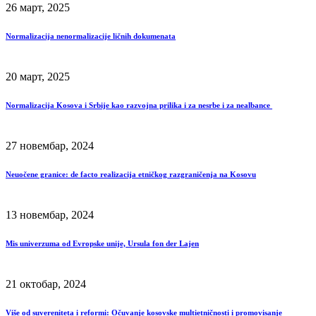
26 март, 2025
Normalizacija nenormalizacije ličnih dokumenata
20 март, 2025
Normalizacija Kosova i Srbije kao razvojna prilika i za nesrbe i za nealbance
27 новембар, 2024
Neuočene granice: de facto realizacija etničkog razgraničenja na Kosovu
13 новембар, 2024
Mis univerzuma od Evropske unije, Ursula fon der Lajen
21 октобар, 2024
Više od suvereniteta i reformi: Očuvanje kosovske multietničnosti i promovisanje