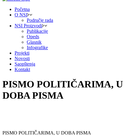
Početna
O NSI
Područje rada
NSI Proizvodi
Publikacije
Opeds
Glasnik
Infografike
Projekti
Novosti
Saopštenja
Kontakt
PISMO POLITIČARIMA, U
DOBA PISMA
PISMO POLITIČARIMA, U DOBA PISMA