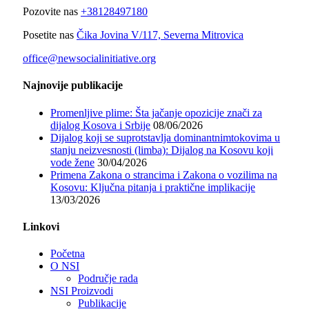
Pozovite nas
+38128497180
Posetite nas
Čika Jovina V/117, Severna Mitrovica
office@newsocialinitiative.org
Najnovije publikacije
Promenljive plime: Šta jačanje opozicije znači za
dijalog Kosova i Srbije
08/06/2026
Dijalog koji se suprotstavlja dominantnimtokovima u
stanju neizvesnosti (limba): Dijalog na Kosovu koji
vode žene
30/04/2026
Primena Zakona o strancima i Zakona o vozilima na
Kosovu: Ključna pitanja i praktične implikacije
13/03/2026
Linkovi
Početna
O NSI
Područje rada
NSI Proizvodi
Publikacije