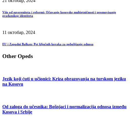
21 октобар, 2024
Više od suvereniteta i reformi: Očuvanje kosovske multietničnosti i promovisanje
građanskog identiteta
11 октобар, 2024
EU i Zapadni Balkan: Pet ključnih koraka za poboljšanje odnosa
Other Opeds
Jezik koji ćuti u učionici: Kriza obrazovanja na turskom jeziku
na Kosovu
Od zaloga do učesnika: Bošnjaci i normalizacija odnosa između
Kosova i Srbije