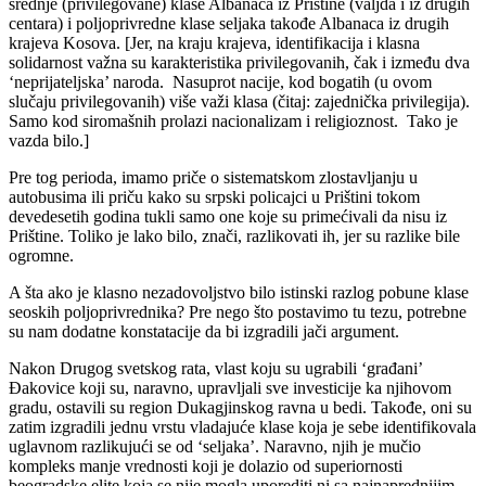
srednje (privilegovane) klase Albanaca iz Prištine (valjda i iz drugih
centara) i poljoprivredne klase seljaka takođe Albanaca iz drugih
krajeva Kosova. [Jer, na kraju krajeva, identifikacija i klasna
solidarnost važna su karakteristika privilegovanih, čak i između dva
‘neprijateljska’ naroda. Nasuprot nacije, kod bogatih (u ovom
slučaju privilegovanih) više važi klasa (čitaj: zajednička privilegija).
Samo kod siromašnih prolazi nacionalizam i religioznost. Tako je
vazda bilo.]
Pre tog perioda, imamo priče o sistematskom zlostavljanju u
autobusima ili priču kako su srpski policajci u Prištini tokom
devedesetih godina tukli samo one koje su primećivali da nisu iz
Prištine. Toliko je lako bilo, znači, razlikovati ih, jer su razlike bile
ogromne.
A šta ako je klasno nezadovoljstvo bilo istinski razlog pobune klase
seoskih poljoprivrednika? Pre nego što postavimo tu tezu, potrebne
su nam dodatne konstatacije da bi izgradili jači argument.
Nakon Drugog svetskog rata, vlast koju su ugrabili ‘građani’
Đakovice koji su, naravno, upravljali sve investicije ka njihovom
gradu, ostavili su region Dukagjinskog ravna u bedi. Takođe, oni su
zatim izgradili jednu vrstu vladajuće klase koja je sebe identifikovala
uglavnom razlikujući se od ‘seljaka’. Naravno, njih je mučio
kompleks manje vrednosti koji je dolazio od superiornosti
beogradske elite koja se nije mogla uporediti ni sa najnaprednijim