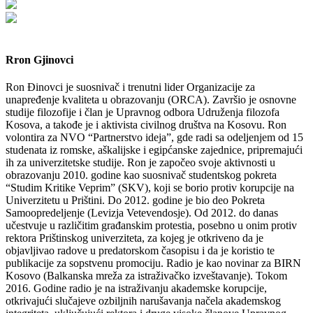
Rron Gjinovci
Ron Đinovci je suosnivač i trenutni lider Organizacije za
unapređenje kvaliteta u obrazovanju (ORCA). Završio je osnovne
studije filozofije i član je Upravnog odbora Udruženja filozofa
Kosova, a takođe je i aktivista civilnog društva na Kosovu. Ron
volontira za NVO “Partnerstvo ideja”, gde radi sa odeljenjem od 15
studenata iz romske, aškalijske i egipćanske zajednice, pripremajući
ih za univerzitetske studije. Ron je započeo svoje aktivnosti u
obrazovanju 2010. godine kao suosnivač studentskog pokreta
“Studim Kritike Veprim” (SKV), koji se borio protiv korupcije na
Univerzitetu u Prištini. Do 2012. godine je bio deo Pokreta
Samoopredeljenje (Levizja Vetevendosje). Od 2012. do danas
učestvuje u različitim građanskim protestia, posebno u onim protiv
rektora Prištinskog univerziteta, za kojeg je otkriveno da je
objavljivao radove u predatorskom časopisu i da je koristio te
publikacije za sopstvenu promociju. Radio je kao novinar za BIRN
Kosovo (Balkanska mreža za istraživačko izveštavanje). Tokom
2016. Godine radio je na istraživanju akademske korupcije,
otkrivajući slučajeve ozbiljnih narušavanja načela akademskog