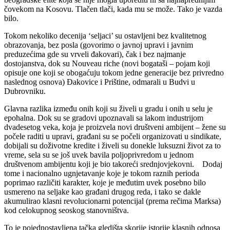
čovekom na Kosovu. Tlačen tlači, kada mu se može. Tako je vazda
bilo.
Tokom nekoliko decenija ‘seljaci’ su ostavljeni bez kvalitetnog
obrazovanja, bez posla (govorimo o javnoj upravi i javnim
preduzećima gde su vrveli đakovari), čak i bez najmanje
dostojanstva, dok su Nouveau riche (novi bogataši – pojam koji
opisuje one koji se obogaćuju tokom jedne generacije bez privredno
naslednog osnova) Đakovice i Prištine, odmarali u Budvi u
Dubrovniku.
Glavna razlika između onih koji su živeli u gradu i onih u selu je
epohalna. Dok su se gradovi upoznavali sa lakom industrijom
dvadesetog veka, koja je proizvela novi društveni ambijent – žene su
počele raditi u upravi, građani su se počeli organizovati u sindikate,
dobijali su doživotne kredite i živeli su donekle luksuzni život za to
vreme, sela su se još uvek bavila poljoprivredom u jednom
društvenom ambijentu koji je bio takoreći srednjovjekovni. Dodaj
tome i nacionalno ugnjetavanje koje je tokom raznih perioda
poprimao različiti karakter, koje je međutim uvek posebno bilo
usmereno na seljake kao građani drugog reda, i tako se dakle
akumulirao klasni revolucionarni potencijal (prema rečima Marksa)
kod celokupnog seoskog stanovništva.
To je pojednostavljena tačka gledišta skorije istorije klasnih odnosa