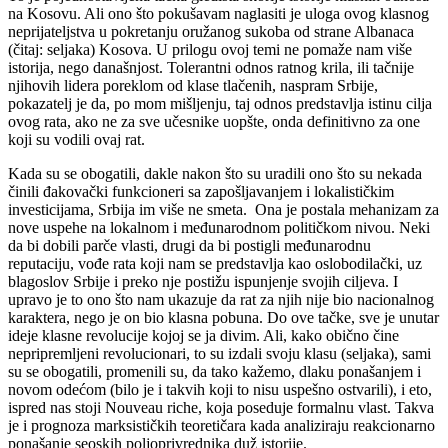
na Kosovu. Ali ono što pokušavam naglasiti je uloga ovog klasnog
neprijateljstva u pokretanju oružanog sukoba od strane Albanaca
(čitaj: seljaka) Kosova. U prilogu ovoj temi ne pomaže nam više
istorija, nego današnjost. Tolerantni odnos ratnog krila, ili tačnije
njihovih lidera poreklom od klase tlačenih, naspram Srbije,
pokazatelj je da, po mom mišljenju, taj odnos predstavlja istinu cilja
ovog rata, ako ne za sve učesnike uopšte, onda definitivno za one
koji su vodili ovaj rat.
Kada su se obogatili, dakle nakon što su uradili ono što su nekada
činili đakovački funkcioneri sa zapošljavanjem i lokalističkim
investicijama, Srbija im više ne smeta. Ona je postala mehanizam za
nove uspehe na lokalnom i međunarodnom političkom nivou. Neki
da bi dobili parče vlasti, drugi da bi postigli međunarodnu
reputaciju, vođe rata koji nam se predstavlja kao oslobodilački, uz
blagoslov Srbije i preko nje postižu ispunjenje svojih ciljeva. I
upravo je to ono što nam ukazuje da rat za njih nije bio nacionalnog
karaktera, nego je on bio klasna pobuna. Do ove tačke, sve je unutar
ideje klasne revolucije kojoj se ja divim. Ali, kako obično čine
nepripremljeni revolucionari, to su izdali svoju klasu (seljaka), sami
su se obogatili, promenili su, da tako kažemo, dlaku ponašanjem i
novom odećom (bilo je i takvih koji to nisu uspešno ostvarili), i eto,
ispred nas stoji Nouveau riche, koja poseduje formalnu vlast. Takva
je i prognoza marksističkih teoretičara kada analiziraju reakcionarno
ponašanje seoskih poljoprivrednika duž istorije.