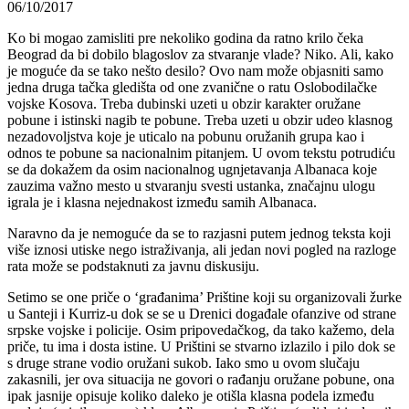
06/10/2017
Ko bi mogao zamisliti pre nekoliko godina da ratno krilo čeka
Beograd da bi dobilo blagoslov za stvaranje vlade? Niko. Ali, kako
je moguće da se tako nešto desilo? Ovo nam može objasniti samo
jedna druga tačka gledišta od one zvanične o ratu Oslobodilačke
vojske Kosova. Treba dubinski uzeti u obzir karakter oružane
pobune i istinski nagib te pobune. Treba uzeti u obzir udeo klasnog
nezadovoljstva koje je uticalo na pobunu oružanih grupa kao i
odnos te pobune sa nacionalnim pitanjem. U ovom tekstu potrudiću
se da dokažem da osim nacionalnog ugnjetavanja Albanaca koje
zauzima važno mesto u stvaranju svesti ustanka, značajnu ulogu
igrala je i klasna nejednakost između samih Albanaca.
Naravno da je nemoguće da se to razjasni putem jednog teksta koji
više iznosi utiske nego istraživanja, ali jedan novi pogled na razloge
rata može se podstaknuti za javnu diskusiju.
Setimo se one priče o ‘građanima’ Prištine koji su organizovali žurke
u Santeji i Kurriz-u dok se se u Drenici događale ofanzive od strane
srpske vojske i policije. Osim pripovedačkog, da tako kažemo, dela
priče, tu ima i dosta istine. U Prištini se stvarno izlazilo i pilo dok se
s druge strane vodio oružani sukob. Iako smo u ovom slučaju
zakasnili, jer ova situacija ne govori o rađanju oružane pobune, ona
ipak jasnije opisuje koliko daleko je otišla klasna podela između