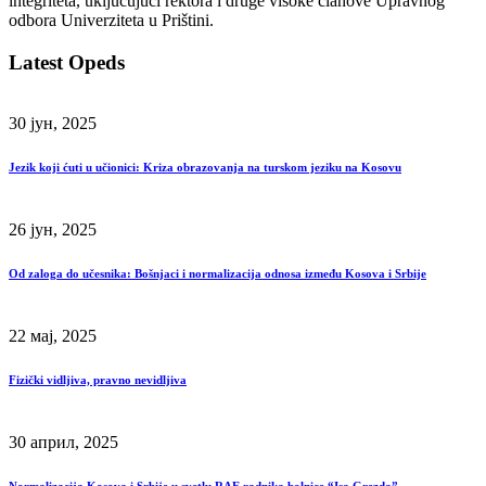
integriteta, uključujući rektora i druge visoke članove Upravnog
odbora Univerziteta u Prištini.
Latest Opeds
30 јун, 2025
Jezik koji ćuti u učionici: Kriza obrazovanja na turskom jeziku na Kosovu
26 јун, 2025
Od zaloga do učesnika: Bošnjaci i normalizacija odnosa između Kosova i Srbije
22 мај, 2025
Fizički vidljiva, pravno nevidljiva
30 април, 2025