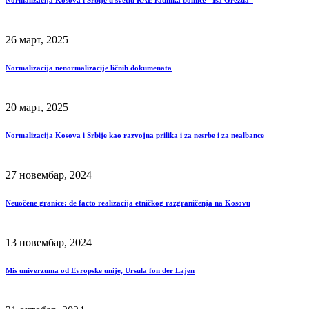
Normalizacija Kosova i Srbije u svetlu RAE radnika bolnice “Isa Grezda”
26 март, 2025
Normalizacija nenormalizacije ličnih dokumenata
20 март, 2025
Normalizacija Kosova i Srbije kao razvojna prilika i za nesrbe i za nealbance
27 новембар, 2024
Neuočene granice: de facto realizacija etničkog razgraničenja na Kosovu
13 новембар, 2024
Mis univerzuma od Evropske unije, Ursula fon der Lajen