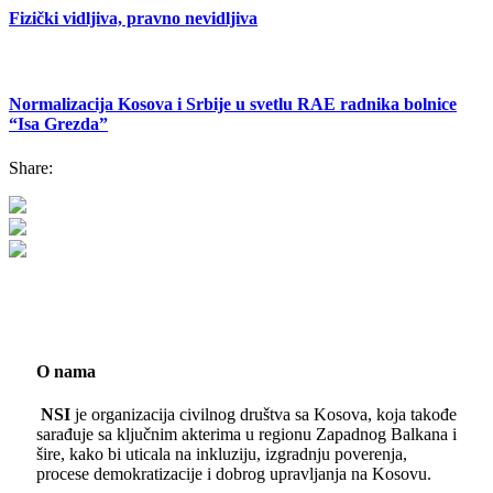
Fizički vidljiva, pravno nevidljiva
Normalizacija Kosova i Srbije u svetlu RAE radnika bolnice
“Isa Grezda”
Share:
O nama
NSI
je organizacija civilnog društva sa Kosova, koja takođe
sarađuje sa ključnim akterima u regionu Zapadnog Balkana i
šire, kako bi uticala na inkluziju, izgradnju poverenja,
procese demokratizacije i dobrog upravljanja na Kosovu.