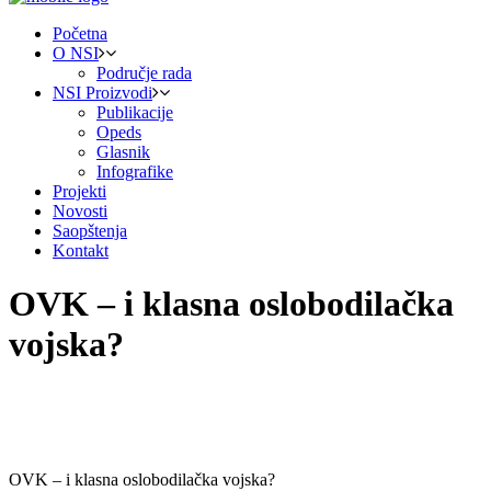
Početna
O NSI
Područje rada
NSI Proizvodi
Publikacije
Opeds
Glasnik
Infografike
Projekti
Novosti
Saopštenja
Kontakt
OVK – i klasna oslobodilačka
vojska?
OVK – i klasna oslobodilačka vojska?