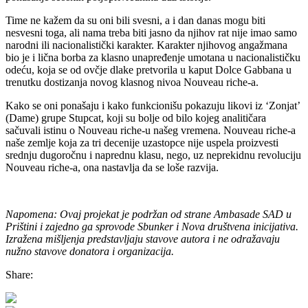
Time ne kažem da su oni bili svesni, a i dan danas mogu biti
nesvesni toga, ali nama treba biti jasno da njihov rat nije imao samo
narodni ili nacionalistički karakter. Karakter njihovog angažmana
bio je i lična borba za klasno unapređenje umotana u nacionalističku
odeću, koja se od ovčje dlake pretvorila u kaput Dolce Gabbana u
trenutku dostizanja novog klasnog nivoa Nouveau riche-a.
Kako se oni ponašaju i kako funkcionišu pokazuju likovi iz ‘Zonjat’
(Dame) grupe Stupcat, koji su bolje od bilo kojeg analitičara
sačuvali istinu o Nouveau riche-u našeg vremena. Nouveau riche-a
naše zemlje koja za tri decenije uzastopce nije uspela proizvesti
srednju dugoročnu i naprednu klasu, nego, uz neprekidnu revoluciju
Nouveau riche-a, ona nastavlja da se loše razvija.
Napomena: Ovaj projekat je podržan od strane Ambasade SAD u
Prištini i zajedno ga sprovode Sbunker i Nova društvena inicijativa.
Izražena mišljenja predstavljaju stavove autora i ne odražavaju
nužno stavove donatora i organizacija.
Share: