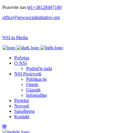
Pozovite nas
tel:+38128497180
office@newsocialinitiative.org
NSI in Media
Početna
O NSI
Područje rada
NSI Proizvodi
Publikacije
Opeds
Glasnik
Infografike
Projekti
Novosti
Saopštenja
Kontakt