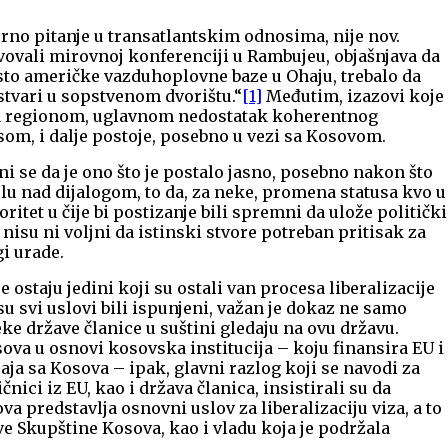
rno pitanje u transatlantskim odnosima, nije nov.
tvovali mirovnoj konferenciji u Rambujeu, objašnjava da
sto američke vazduhoplovne baze u Ohaju, trebalo da
stvari u sopstvenom dvorištu.“
[1]
Međutim, izazovi koje
sa regionom, uglavnom nedostatak koherentnog
som, i dalje postoje, posebno u vezi sa Kosovom.
ni se da je ono što je postalo jasno, posebno nakon što
lu nad dijalogom, to da, za neke, promena statusa kvo u
itet u čije bi postizanje bili spremni da ulože politički
nisu ni voljni da istinski stvore potreban pritisak za
gi urade.
 ostaju jedini koji su ostali van procesa liberalizacije
 svi uslovi bili ispunjeni, važan je dokaz ne samo
eke države članice u suštini gledaju na ovu državu.
sova u osnovi kosovska institucija – koju finansira EU i
caja sa Kosova – ipak, glavni razlog koji se navodi za
čnici iz EU, kao i država članica, insistirali su da
 predstavlja osnovni uslov za liberalizaciju viza, a to
e Skupštine Kosova, kao i vladu koja je podržala