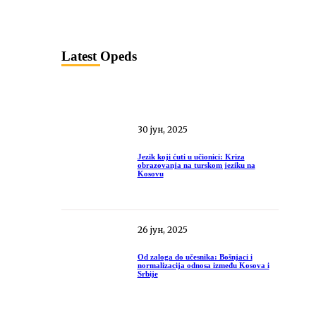
Latest Opeds
30 јун, 2025
Jezik koji ćuti u učionici: Kriza
obrazovanja na turskom jeziku na
Kosovu
26 јун, 2025
Od zaloga do učesnika: Bošnjaci i
normalizacija odnosa između Kosova i
Srbije