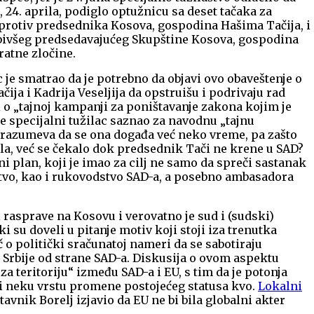
, 24. aprila, podiglo optužnicu sa deset tačaka za
protiv predsednika Kosova, gospodina Hašima Tačija, i
bivšeg predsedavajućeg Skupštine Kosova, gospodina
 ratne zločine.
c je smatrao da je potrebno da objavi ovo obaveštenje o
a i Kadrija Veseljija da opstruišu i podrivaju rad
i o „tajnoj kampanji za poništavanje zakona kojim je
je specijalni tužilac saznao za navodnu „tajnu
zumeva da se ona događa već neko vreme, pa zašto
rila, već se čekalo dok predsednik Tači ne krene u SAD?
i plan, koji je imao za cilj ne samo da spreči sastanak
stvo, kao i rukovodstvo SAD-a, a posebno ambasadora
i rasprave na Kosovu i verovatno je sud i (sudski)
i su doveli u pitanje motiv koji stoji iza trenutka
eč o politički sračunatoj nameri da se sabotiraju
i Srbije od strane SAD-a. Diskusija o ovom aspektu
a teritoriju“ između SAD-a i EU, s tim da je potonja
i neku vrstu promene postojećeg statusa kvo.
Lokalni
tavnik Borelj izjavio da EU ne bi bila globalni akter