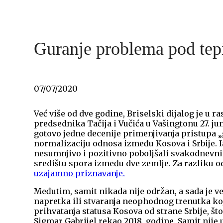
Guranje problema pod tep
07/07/2020
Već više od dve godine, Briselski dijalog je u r
predsednika Tačija i Vučića u Vašingtonu 27. j
gotovo jedne decenije primenjivanja pristupa „
normalizaciju odnosa između Kosova i Srbije. 
nesumnjivo i pozitivno poboljšali svakodnevni 
središtu spora između dve zemlje. Za razliku od
uzajamno priznavanje.
Međutim, samit nikada nije održan, a sada je ve
napretka ili stvaranja neophodnog trenutka ko
prihvatanja statusa Kosova od strane Srbije, št
Sigmar Gabrijel rekao 2018. godine. Samit nije u