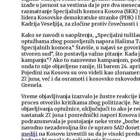
izađe u javnost sa vestima da je pre dva meseca
razmatranje Specijalnih komora Kosova (SKK) 
lidera Kosovske demokratske stranke (PDK) i 
Kadrija Veseljija, za zločine protiv čovečnosti i
Kako se navodi u saopštenju, „Specijalni tužila
optužbama zbog ponovljenih napora Hašima Tačij
Specijalnih komora.“ Štaviše, u najavi se govor
stvoren sud“, što postavlja važno pitanje: Kada 
kampanju“? Ako to nazovemo kampanjom, podra
onda to nije objavljeno ranije, ili barem 24. ap
Pojedini na Kosovu su ovo videli kao zlonamern
27. juna, već i da osramoti i kosovsko rukovod
Grenela.
Vreme objavljivanja izazvalo je žustre reakcije 
proces otvorilo kritikama zbog politizacije. Nek
objavljivanja optužnice, uključujući to ako je r
sastanak 27. juna i posrednički napori Kosova 
podrazumevala je postojanje neke vrste „borbe z
navodno nezadovoljna što će upravo SAD donet
mediji
na Kosovu izvestili su da je visoki preds