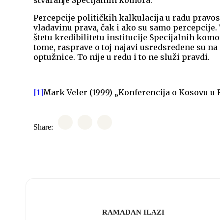
stvaranje Specijalnih komora.
Percepcije političkih kalkulacija u radu pravo
vladavinu prava, čak i ako su samo percepcije
štetu kredibilitetu institucije Specijalnih kom
tome, rasprave o toj najavi usredsređene su n
optužnice. To nije u redu i to ne služi pravdi.
[1]
Mark Veler (1999) „Konferencija o Kosovu u Ra
Share:
RAMADAN ILAZI