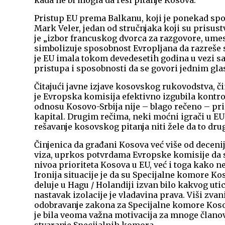
kada ne bi mogla da reši pitanje Kosova.
Pristup EU prema Balkanu, koji je ponekad spo
Mark Veler, jedan od stručnjaka koji su prisus
je „izbor francuskog dvorca za razgovore, ume
simbolizuje sposobnost Evropljana da razreše 
je EU imala tokom devedesetih godina u vezi 
pristupa i sposobnosti da se govori jednim gla
Čitajući javne izjave kosovskog rukovodstva, či
je Evropska komisija efektivno izgubila kontro
odnosu Kosovo-Srbija nije – blago rečeno – prior
kapital. Drugim rečima, neki moćni igrači u EU 
rešavanje kosovskog pitanja niti žele da to dru
Činjenica da građani Kosova već više od decenije
viza, uprkos potvrdama Evropske komisije da su
nivoa prioriteta Kosova u EU, već i toga kako n
Ironija situacije je da su Specijalne komore Ko
deluje u Hagu / Holandiji izvan bilo kakvog uti
nastavak izolacije je vladavina prava. Viši zvani
odobravanje zakona za Specijalne komore Kosova
je bila veoma važna motivacija za mnoge članov