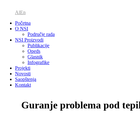
Al
En
Početna
O NSI
Područje rada
NSI Proizvodi
Publikacije
Opeds
Glasnik
Infografike
Projekti
Novosti
Saopštenja
Kontakt
Guranje problema pod tepi