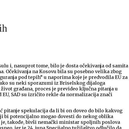
ih
asulu i, nasuprot tome, bilo je dosta očekivanja od samita
una. Očekivanja na Kosovu bila su posebno velika zbog
guranja pod tepih“ u naporima koje je predvodila EU za
Iako su neki sporazumi iz Briselskog dijaloga
život građana, proces je prevideo ključna pitanja u
 EU, SAD su izričito rekle da normalizacija znači
ć pitanje spekulacija da li bi on doveo do bilo kakvog
ji bi potencijalno mogao dovesti do nekog oblika
o je, takođe, bivši nemački ministar spoljnih poslova
speo, jer je 24. juna Specijalno tužilaštvo odlučilo da