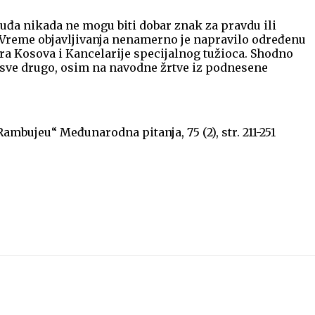
suđa nikada ne mogu biti dobar znak za pravdu ili
. Vreme objavljivanja nenamerno je napravilo određenu
ora Kosova i Kancelarije specijalnog tužioca. Shodno
a sve drugo, osim na navodne žrtve iz podnesene
mbujeu“ Međunarodna pitanja, 75 (2), str. 211-251