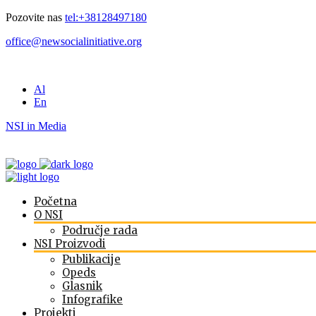
Pozovite nas
tel:+38128497180
office@newsocialinitiative.org
Al
En
NSI in Media
Početna
O NSI
Područje rada
NSI Proizvodi
Publikacije
Opeds
Glasnik
Infografike
Projekti