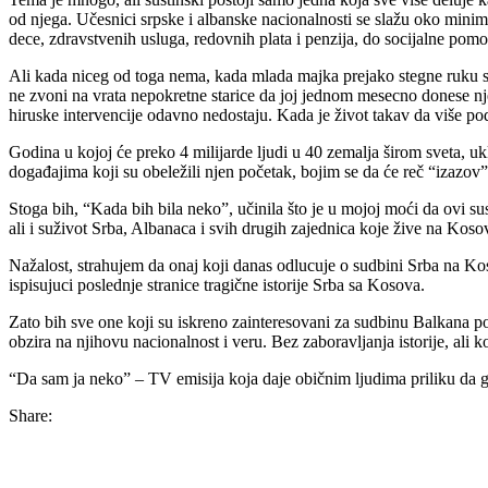
od njega. Učesnici srpske i albanske nacionalnosti se slažu oko mini
dece, zdravstvenih usluga, redovnih plata i penzija, do socijalne pomo
Ali kada niceg od toga nema, kada mlada majka prejako stegne ruku svoj
ne zvoni na vrata nepokretne starice da joj jednom mesecno donese nje
hiruske intervencije odavno nedostaju. Kada je život takav da više pod
Godina u kojoj će preko 4 milijarde ljudi u 40 zemalja širom sveta, u
događajima koji su obeležili njen početak, bojim se da će reč “izazo
Stoga bih, “Kada bih bila neko”, učinila što je u mojoj moći da ovi s
ali i suživot Srba, Albanaca i svih drugih zajednica koje žive na Koso
Nažalost, strahujem da onaj koji danas odlucuje o sudbini Srba na Kos
ispisujuci poslednje stranice tragične istorije Srba sa Kosova.
Zato bih sve one koji su iskreno zainteresovani za sudbinu Balkana p
obzira na njihovu nacionalnost i veru. Bez zaboravljanja istorije, ali 
“Da sam ja neko” – TV emisija koja daje običnim ljudima priliku da g
Share: