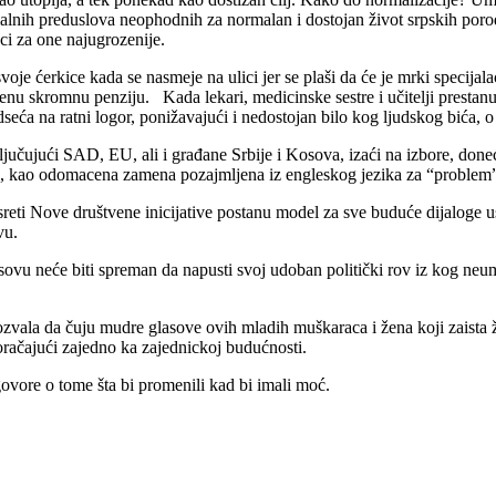
malnih preduslova neophodnih za normalan i dostojan život srpskih poro
ci za one najugrozenije.
e ćerkice kada se nasmeje na ulici jer se plaši da će je mrki specijala
nu skromnu penziju. Kada lekari, medicinske sestre i učitelji prestanu 
seća na ratni logor, ponižavajući i nedostojan bilo kog ljudskog bića, 
ključujući SAD, EU, ali i građane Srbije i Kosova, izaći na izbore, don
v”, kao odomacena zamena pozajmljena iz engleskog jezika za “problem”
usreti Nove društvene inicijative postanu model za sve buduće dijaloge u
vu.
ovu neće biti spreman da napusti svoj udoban politički rov iz kog neum
ozvala da čuju mudre glasove ovih mladih muškaraca i žena koji zaista
koračajući zajedno ka zajednickoj budućnosti.
ovore o tome šta bi promenili kad bi imali moć.