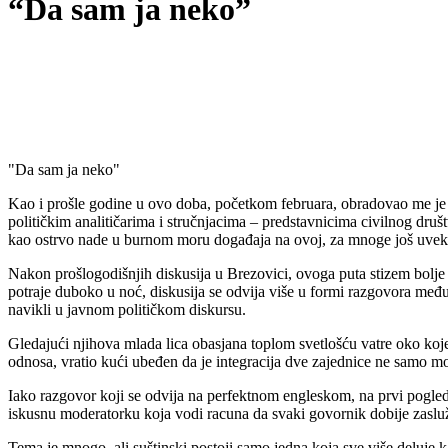
“Da sam ja neko”
"Da sam ja neko"
Kao i prošle godine u ovo doba, početkom februara, obradovao me je
političkim analitičarima i stručnjacima – predstavnicima civilnog druš
kao ostrvo nade u burnom moru događaja na ovoj, za mnoge još uvek s
Nakon prošlogodišnjih diskusija u Brezovici, ovoga puta stizem bolje
potraje duboko u noć, diskusija se odvija više u formi razgovora među
navikli u javnom političkom diskursu.
Gledajući njihova mlada lica obasjana toplom svetlošću vatre oko koje
odnosa, vratio kući ubeđen da je integracija dve zajednice ne samo m
Iako razgovor koji se odvija na perfektnom engleskom, na prvi pogle
iskusnu moderatorku koja vodi racuna da svaki govornik dobije zasluž
Tema je mnogo, ali suštinski postoji samo jedna koja sve više deluje k