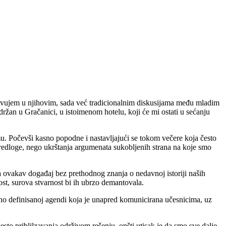
stvujem u njihovim, sada već tradicionalnim diskusijama među mladim
držan u Gračanici, u istoimenom hotelu, koji će mi ostati u sećanju
mu. Počevši kasno popodne i nastavljajući se tokom večere koja često
predloge, nego ukrštanja argumenata sukobljenih strana na koje smo
na ovakav događaj bez prethodnog znanja o nedavnoj istoriji naših
st, surova stvarnost bi ih ubrzo demantovala.
no definisanoj agendi koja je unapred komunicirana učesnicima, uz
sto priblilzavanja održivom rešenju, opšti utisak je da smo sve dalje