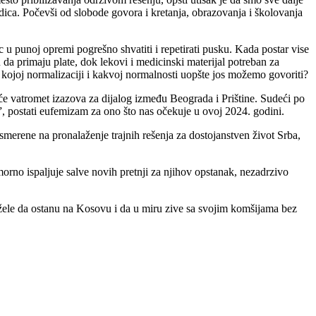
dica. Počevši od slobode govora i kretanja, obrazovanja i školovanja
c u punoj opremi pogrešno shvatiti i repetirati pusku. Kada postar vise
da primaju plate, dok lekovi i medicinski materijal potreban za
o kojoj normalizaciji i kakvoj normalnosti uopšte jos možemo govoriti?
eće vatromet izazova za dijalog između Beograda i Prištine. Sudeći po
, postati eufemizam za ono što nas očekuje u ovoj 2024. godini.
smerene na pronalaženje trajnih rešenja za dostojanstven život Srba,
orno ispaljuje salve novih pretnji za njihov opstanak, nezadrzivo
 žele da ostanu na Kosovu i da u miru zive sa svojim komšijama bez