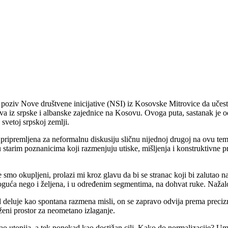
 poziv Nove društvene inicijative (NSI) iz Kosovske Mitrovice da uče
tva iz srpske i albanske zajednice na Kosovu. Ovoga puta, sastanak je o
vetoj srpskoj zemlji.
 pripremljena za neformalnu diskusiju sličnu nijednoj drugoj na ovu te
 starim poznanicima koji razmenjuju utiske, mišljenja i konstruktivne 
 smo okupljeni, prolazi mi kroz glavu da bi se stranac koji bi zalutao 
oguća nego i željena, i u određenim segmentima, na dohvat ruke. Nažalo
d deluje kao spontana razmena misli, on se zapravo odvija prema preciz
eni prostor za neometano izlaganje.
ao utopija, a tek ponekad kao dostižan cilj. Kako do normalizacije? Ume