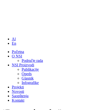
Al
En
Početna
O NSI
Područje rada
NSI Proizvodi
Publikacije
Opeds
Glasnik
Infografike
Projekti
Novosti
Saopštenja
Kontakt