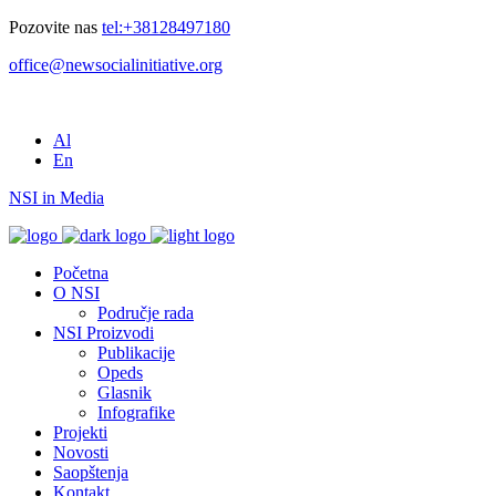
Pozovite nas
tel:+38128497180
office@newsocialinitiative.org
Al
En
NSI in Media
Početna
O NSI
Područje rada
NSI Proizvodi
Publikacije
Opeds
Glasnik
Infografike
Projekti
Novosti
Saopštenja
Kontakt