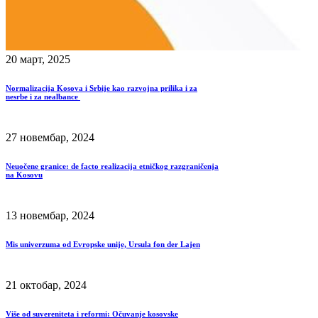
20 март, 2025
Normalizacija Kosova i Srbije kao razvojna prilika i za
nesrbe i za nealbance
27 новембар, 2024
Neuočene granice: de facto realizacija etničkog razgraničenja
na Kosovu
13 новембар, 2024
Mis univerzuma od Evropske unije, Ursula fon der Lajen
21 октобар, 2024
Više od suvereniteta i reformi: Očuvanje kosovske