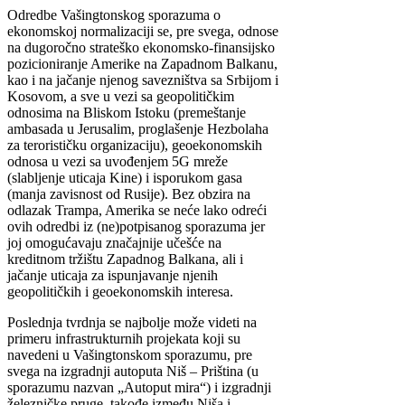
Odredbe Vašingtonskog sporazuma o
ekonomskoj normalizaciji se, pre svega, odnose
na dugoročno strateško ekonomsko-finansijsko
pozicioniranje Amerike na Zapadnom Balkanu,
kao i na jačanje njenog savezništva sa Srbijom i
Kosovom, a sve u vezi sa geopolitičkim
odnosima na Bliskom Istoku (premeštanje
ambasada u Jerusalim, proglašenje Hezbolaha
za terorističku organizaciju), geoekonomskih
odnosa u vezi sa uvođenjem 5G mreže
(slabljenje uticaja Kine) i isporukom gasa
(manja zavisnost od Rusije). Bez obzira na
odlazak Trampa, Amerika se neće lako odreći
ovih odredbi iz (ne)potpisanog sporazuma jer
joj omogućavaju značajnije učešće na
kreditnom tržištu Zapadnog Balkana, ali i
jačanje uticaja za ispunjavanje njenih
geopolitičkih i geoekonomskih interesa.
Poslednja tvrdnja se najbolje može videti na
primeru infrastrukturnih projekata koji su
navedeni u Vašingtonskom sporazumu, pre
svega na izgradnji autoputa Niš – Priština (u
sporazumu nazvan „Autoput mira“) i izgradnji
železničke pruge, takođe između Niša i