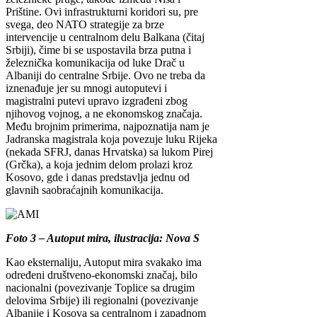
Prištine. Ovi infrastrukturni koridori su, pre
svega, deo NATO strategije za brze
intervencije u centralnom delu Balkana (čitaj
Srbiji), čime bi se uspostavila brza putna i
železnička komunikacija od luke Drač u
Albaniji do centralne Srbije. Ovo ne treba da
iznenađuje jer su mnogi autoputevi i
magistralni putevi upravo izgrađeni zbog
njihovog vojnog, a ne ekonomskog značaja.
Među brojnim primerima, najpoznatija nam je
Jadranska magistrala koja povezuje luku Rijeka
(nekada SFRJ, danas Hrvatska) sa lukom Pirej
(Grčka), a koja jednim delom prolazi kroz
Kosovo, gde i danas predstavlja jednu od
glavnih saobraćajnih komunikacija.
Foto 3 – Autoput mira, ilustracija: Nova S
Kao eksternaliju, Autoput mira svakako ima
određeni društveno-ekonomski značaj, bilo
nacionalni (povezivanje Toplice sa drugim
delovima Srbije) ili regionalni (povezivanje
Albanije i Kosova sa centralnom i zapadnom