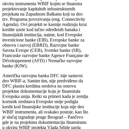
okviru instrumenta WBIF kojim se finansira
projektovanje kapitalnih infrastrukturnih
projekata na Zapadnom Balkanu koji su deo
tzv. Programa povezivanja (eng. Connectivity
Agenda). Ovi projekti se kasnije realizuju kroz
kredite uzete kod tačno određenih banaka i
finansijskih institucija, naime, kod Evropske
investicione banke (EIB), Evropske banke za
obnovu i razvoj (EBRD), Razvojne banke
Saveta Evrope (CEB), Svetske banke (SB),
Francuske razvojne banke Agence Française de
Développement (AFD) i Nemačke razvojne
banke (KfW).
Američka razvojna banka DFC nije sastavni
deo WBIF-a. Samim tim, nije predviđeno da
DFC plasira kreditna sredstva na osnovu
projektne dokumentacije koju je finansirala
Evropska unija. Retki su primeri kada je zemlja
korisnik sredstava Evropske unije podigla
kredit kod finansijske institucije koja nije deo
WBIF instrumenta, ali svakako postoje, kao što
je slučaj izgradnje pruge Beograd – Pančevo
gde je na projektnu dokumentaciju finansiranu
u okviru WBIF projekta Vlada Srbije uzela