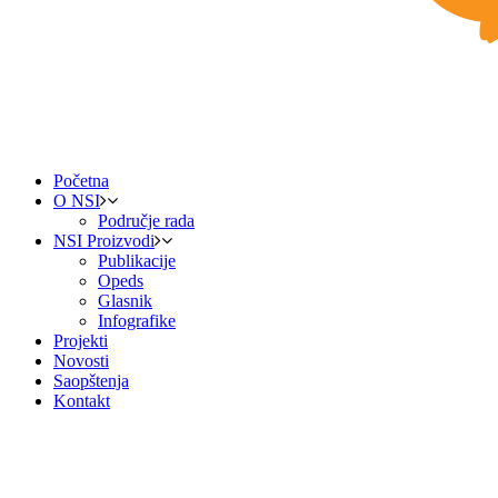
Početna
O NSI
Područje rada
NSI Proizvodi
Publikacije
Opeds
Glasnik
Infografike
Projekti
Novosti
Saopštenja
Kontakt