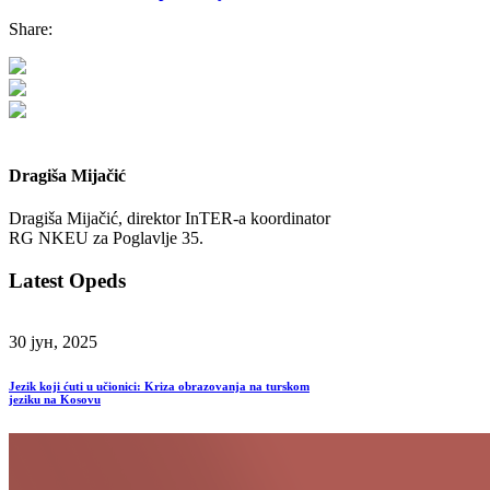
Share:
Dragiša Mijačić
Dragiša Mijačić, direktor InTER-a koordinator
RG NKEU za Poglavlje 35.
Latest Opeds
30 јун, 2025
Jezik koji ćuti u učionici: Kriza obrazovanja na turskom
jeziku na Kosovu