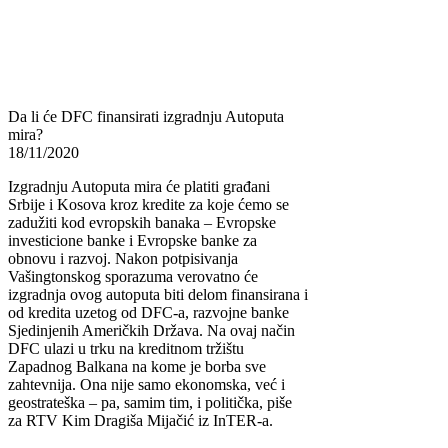
Da li će DFC finansirati izgradnju Autoputa
mira?
18/11/2020
Izgradnju Autoputa mira će platiti građani
Srbije i Kosova kroz kredite za koje ćemo se
zadužiti kod evropskih banaka – Evropske
investicione banke i Evropske banke za
obnovu i razvoj. Nakon potpisivanja
Vašingtonskog sporazuma verovatno će
izgradnja ovog autoputa biti delom finansirana i
od kredita uzetog od DFC-a, razvojne banke
Sjedinjenih Američkih Država. Na ovaj način
DFC ulazi u trku na kreditnom tržištu
Zapadnog Balkana na kome je borba sve
zahtevnija. Ona nije samo ekonomska, već i
geostrateška – pa, samim tim, i politička, piše
za RTV Kim Dragiša Mijačić iz InTER-a.