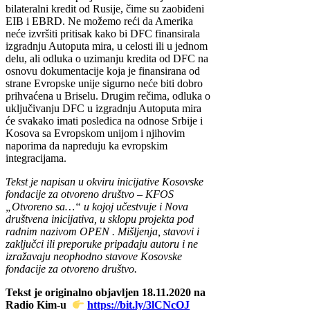
bilateralni kredit od Rusije, čime su zaobiđeni
EIB i EBRD. Ne možemo reći da Amerika
neće izvršiti pritisak kako bi DFC finansirala
izgradnju Autoputa mira, u celosti ili u jednom
delu, ali odluka o uzimanju kredita od DFC na
osnovu dokumentacije koja je finansirana od
strane Evropske unije sigurno neće biti dobro
prihvaćena u Briselu. Drugim rečima, odluka o
uključivanju DFC u izgradnju Autoputa mira
će svakako imati posledica na odnose Srbije i
Kosova sa Evropskom unijom i njihovim
naporima da napreduju ka evropskim
integracijama.
Tekst je napisan u okviru inicijative Kosovske
fondacije za otvoreno društvo – KFOS
„Otvoreno sa…“ u kojoj učestvuje i Nova
društvena inicijativa, u sklopu projekta pod
radnim nazivom OPEN . Mišljenja, stavovi i
zaključci ili preporuke pripadaju autoru i ne
izražavaju neophodno stavove Kosovske
fondacije za otvoreno društvo.
Tekst je originalno objavljen 18.11.2020 na
Radio Kim-u
https://bit.ly/3lCNcOJ