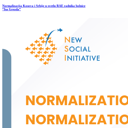
Normalizacija Kosova i Srbije u svetlu RAE radnika bolnice
“Isa Grezda”