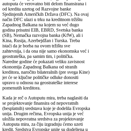
autoputa će verovatno biti delom finansirana i
od kredita uzetog od Razvojne banke
Sjedinjenih Američkih Država (DFC). Na ovaj
način DFC ulazi u trku na kreditnom tržištu
Zapadnog Balkana na kojem su već dugo
godina prisutni EIB, EBRD, Svetska banka
(SB), Nemačka razvojna banka (KfW), ali i
Kina, Rusija, Azerbejdžan i Turska. Treba
istaći da je borba na ovom tržištu sve
zahtevnija, i da ona nije samo ekonomska već i
geostrateška, pa samim tim, i politička.
Naredne godine će pokazati veliku zavisnost
ekonomija Zapadnog Balkana od stranih
kreditora, naročito bilateralnih (pre svega Kine)
jer će se ključne političke odluke donositi
upravo u odnosu na geostrateške interese
pomenutih kreditora.
Kada je reč o Autoputu mira, treba naglasiti da
se projektovanje finansira od nepovratnih
(besplatnih) sredstava koje je dodelila Evropska
unija. Drugim rečima, Evropska unija je već
uložila nepovratna sredstva za projektovanje
Autoputa mira, za čiju izgradnju ćemo uzeti
kredit. Sredstva Evropske unije su dodeljena u