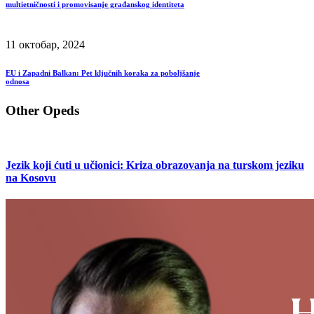
multietničnosti i promovisanje građanskog identiteta
11 октобар, 2024
EU i Zapadni Balkan: Pet ključnih koraka za poboljšanje
odnosa
Other Opeds
Jezik koji ćuti u učionici: Kriza obrazovanja na turskom jeziku
na Kosovu