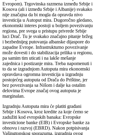
Evropom). Trgovinska razmena između Srbije i
Kosova (ali i između Srbije i Albanije) svakako
nije značajna da bi mogla da opravda nivo
investicija u Autoput mira. Dugoročno gledano,
ekonomski interes postoji u boljem povezivanju
regiona, pre svega u pristupu privrede Srbije
luci Drač. Tu je svakako značajno pitanje bržeg
i bezbednijeg putovanja albanske dijaspore do
zapadne Evrope. Infrastrukturno povezivanje
može dovesti i do stabilizacija prilika u regionu,
pa samim tim uticati i na lakše mešanje
zajednica i postizanje mira. Treba napomenuti i
to da se izgradnjom Autoputa mira ekonomski
opravdava ogromna investicija u izgradnju
postojećeg autoputa od Drača do Prištine, jer
bez povezivanja sa Nišom i dalje ka ostalim
delovima Evrope značaj ovog autoputa je
marginalan.
Izgradnju Autoputa mira će platiti građani
Srbije i Kosova, kroz kredite za koje ćemo se
zadužiti kod evropskih banaka: Evropske
investicione banke (EIB) i Evropske banke za
obnovu i razvoj (EBRD). Nakon potpisivanja
Vašingtonskog sporazuma, izgradnja ovog