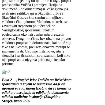
potpisnik ni jednog od njih. Pored toga, potpisi
predsednika Vučića i premijera Hotija na
dokumentu (dokumentima) iz Vašingtona još
uvek nisu ratifikovani u Skupštini Srbije i
Skupštini Kosova što, samim tim, njihovu
validnost čini upitnom. Međutim, ne treba se
zavaravati stepenom političke težine
Vašingtonskog sporazuma i realnim
posledicama oko neispunjavanja preuzetih
obaveza. Drugim rečima, bez obzira na pravnu
validnost potpisanih dokumenata, kako u Srbiji
tako i na Kosovu, preuzete obaveze moraju se
implementirati. Ovo nije ništa novo, ista je
situacija i sa Briselskim sporazumom koji niko
nije potpisao, a njegova primena je itekako
prisutna.
Foto 2 – „Potpis“ Ivice Dačića na Briselskom
sporazumu u kojem se naglašava da je on
upoznat sa sadržinom teksta a da će konačnu
odluku o usvajanju ili odbijanju dokumenta
odlučiti nadležne institucije (Skupština
Srbije), izvor: RTS