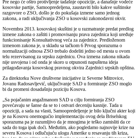
Pre nego će oštro protivljenje tadašnje opozicije, a današnje vodeće
kosovske partije, Samoopredeljena, zaustaviti bilo kakve suštinske
razgovore o ZSO, došlo je do pokušaja izmene samo jednog
zakona, a radi uključivanja ZSO u kosovski zakonodavni okvir.
Novembra 2013. kosovskoj skuštini je u razmatranje predat predlog
izmene zakona o zaštiti i promovisanju prava zajednica koji uređuje
funkcionisanje Konsultativnog veća za zajednice. Predloženom
izmenom zakona je, u skladu sa tačkom 6 Prvog sporazuma o
normalizaciji odnosa ZSO trebalo dodeliti jedno od mesta u ovom
telu rezervisanog za srpsku zajednicu. Ova izmena zakona nikada
nije usvojena i od onda je skoro u otpunosti napuštena ideja
prilagođavanja kosovskog pravnog okvira Zajednici srpskih opština.
Za direktorku Nove društvene inicijative iz Severne Mitrovice,
Jovanu Radosavljević, uključivanje SAD u formiranje ZSO moglo
bi da promeni dosadašnju poziciju Kosova.
„Sa pojačanim angažmanom SAD u cilju formiranja ZSO
povećavaju se šanse da se to i ostvari deceniju kasnije. Tada u
opoziciji, a sada na vlasti, Samoopredeljenje je bilo ključni akter koji
je na Kosovu onemogućio implementaciju ovog dela Briselskog
sporazuma pa je razumljivo da je mnogima je teško zamisliti da ce
sada do toga ipak doći. Međutim, ako pogledamo najnovije krize na
severu Kosova i odlučujuću ulogu Amerike u resavanju tih kriza,