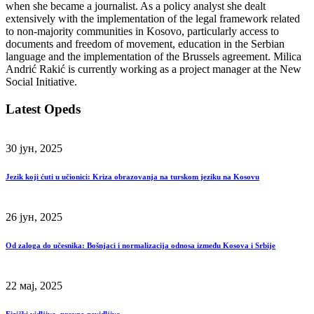
when she became a journalist. As a policy analyst she dealt
extensively with the implementation of the legal framework related
to non-majority communities in Kosovo, particularly access to
documents and freedom of movement, education in the Serbian
language and the implementation of the Brussels agreement. Milica
Andrić Rakić is currently working as a project manager at the New
Social Initiative.
Latest Opeds
30 јун, 2025
Jezik koji ćuti u učionici: Kriza obrazovanja na turskom jeziku na Kosovu
26 јун, 2025
Od zaloga do učesnika: Bošnjaci i normalizacija odnosa između Kosova i Srbije
22 мај, 2025