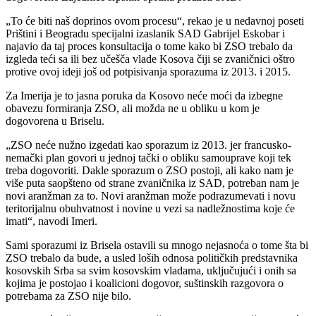
„To će biti naš doprinos ovom procesu“, rekao je u nedavnoj poseti
Prištini i Beogradu specijalni izaslanik SAD Gabrijel Eskobar i
najavio da taj proces konsultacija o tome kako bi ZSO trebalo da
izgleda teći sa ili bez učešča vlade Kosova čiji se zvaničnici oštro
protive ovoj ideji još od potpisivanja sporazuma iz 2013. i 2015.
Za Imerija je to jasna poruka da Kosovo neće moći da izbegne
obavezu formiranja ZSO, ali možda ne u obliku u kom je
dogovorena u Briselu.
„ZSO neće nužno izgedati kao sporazum iz 2013. jer francusko-
nemački plan govori u jednoj tački o obliku samouprave koji tek
treba dogovoriti. Dakle sporazum o ZSO postoji, ali kako nam je
više puta saopšteno od strane zvaničnika iz SAD, potreban nam je
novi aranžman za to. Novi aranžman može podrazumevati i novu
teritorijalnu obuhvatnost i novine u vezi sa nadležnostima koje će
imati“, navodi Imeri.
Sami sporazumi iz Brisela ostavili su mnogo nejasnoća o tome šta bi
ZSO trebalo da bude, a usled loših odnosa političkih predstavnika
kosovskih Srba sa svim kosovskim vladama, uključujući i onih sa
kojima je postojao i koalicioni dogovor, suštinskih razgovora o
potrebama za ZSO nije bilo.