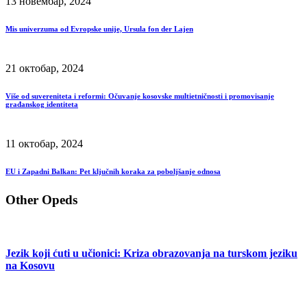
13 новембар, 2024
Mis univerzuma od Evropske unije, Ursula fon der Lajen
21 октобар, 2024
Više od suvereniteta i reformi: Očuvanje kosovske multietničnosti i promovisanje
građanskog identiteta
11 октобар, 2024
EU i Zapadni Balkan: Pet ključnih koraka za poboljšanje odnosa
Other Opeds
Jezik koji ćuti u učionici: Kriza obrazovanja na turskom jeziku
na Kosovu