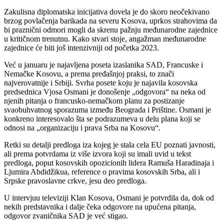
Zakulisna diplomatska inicijativa dovela je do skoro neočekivano
brzog povlačenja barikada na severu Kosova, uprkos strahovima da
bi praznični odmori mogli da skrenu pažnju međunarodne zajednice
u kritičnom trenutnu. Kako stvari stoje, angažman međunarodne
zajednice će biti još intenzivniji od početka 2023.
Već u januaru je najavljena poseta izaslanika SAD, Francuske i
Nemačke Kosovu, a prema pređašnjoj praksi, to znači
najverovatnije i Srbiji. Svrha posete koju je najavila kosovska
predsednica Vjosa Osmani je donošenje „odgovora“ na neka od
njenih pitanja o francusko-nemačkom planu za postizanje
svaobuhvatnog sporazuma između Beograda i Prištine. Osmani je
konkreno interesovalo šta se podrazumeva u delu plana koji se
odnosi na „organizaciju i prava Srba na Kosovu“.
Retki su detalji predloga iza kojeg je stala cela EU poznati javnosti,
ali prema potvrdama iz više izvora koji su imali uvid u tekst
predloga, poput kosovskih opozicionih lidera Ramuša Haradinaja i
Ljumira Abdidžikua, reference o pravima kosovskih Srba, ali i
Srpske pravoslavne crkve, jesu deo predloga.
U intervjuu televiziji Klan Kosova, Osmani je potvrdila da, dok od
nekih predstavnika i dalje čeka odgovore na upućena pitanja,
odgovor zvaničnika SAD je već stigao.