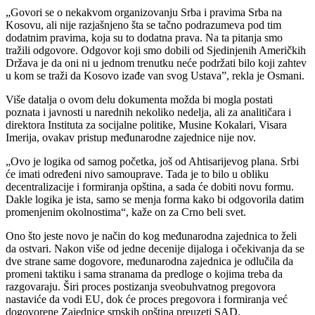
„Govori se o nekakvom organizovanju Srba i pravima Srba na
Kosovu, ali nije razjašnjeno šta se tačno podrazumeva pod tim
dodatnim pravima, koja su to dodatna prava. Na ta pitanja smo
tražili odgovore. Odgovor koji smo dobili od Sjedinjenih Američkih
Država je da oni ni u jednom trenutku neće podržati bilo koji zahtev
u kom se traži da Kosovo izađe van svog Ustava”, rekla je Osmani.
Više datalja o ovom delu dokumenta možda bi mogla postati
poznata i javnosti u narednih nekoliko nedelja, ali za analitičara i
direktora Instituta za socijalne politike, Musine Kokalari, Visara
Imerija, ovakav pristup međunarodne zajednice nije nov.
„Ovo je logika od samog početka, još od Ahtisarijevog plana. Srbi
će imati određeni nivo samouprave. Tada je to bilo u obliku
decentralizacije i formiranja opština, a sada će dobiti novu formu.
Dakle logika je ista, samo se menja forma kako bi odgovorila datim
promenjenim okolnostima“, kaže on za Crno beli svet.
Ono što jeste novo je način do kog međunarodna zajednica to želi
da ostvari. Nakon više od jedne decenije dijaloga i očekivanja da se
dve strane same dogovore, međunarodna zajednica je odlučila da
promeni taktiku i sama stranama da predloge o kojima treba da
razgovaraju. Širi proces postizanja sveobuhvatnog pregovora
nastaviće da vodi EU, dok će proces pregovora i formiranja već
dogovorene Zajednice srpskih opština preuzeti SAD.