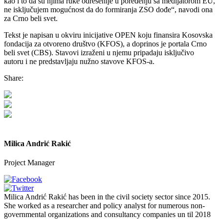
kao i to da su njima ruke odrešenije u poređenju sa medijatorom EU,
ne isključujem mogućnost da do formiranja ZSO dođe“, navodi ona
za Crno beli svet.
Tekst je napisan u okviru inicijative OPEN koju finansira Kosovska
fondacija za otvoreno društvo (KFOS), a doprinos je portala Crno
beli svet (CBS). Stavovi izraženi u njemu pripadaju isključivo
autoru i ne predstavljaju nužno stavove KFOS-a.
Share:
Milica Andrić Rakić
Project Manager
Milica Andrić Rakić has been in the civil society sector since 2015.
She worked as a researcher and policy analyst for numerous non-
governmental organizations and consultancy companies un til 2018