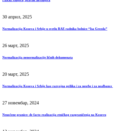
Fizički vidljiva, pravno nevidljiva
30 април, 2025
Normalizacija Kosova i Srbije u svetlu RAE radnika bolnice “Isa Grezda”
26 март, 2025
Normalizacija nenormalizacije ličnih dokumenata
20 март, 2025
Normalizacija Kosova i Srbije kao razvojna prilika i za nesrbe i za nealbance
27 новембар, 2024
Neuočene granice: de facto realizacija etničkog razgraničenja na Kosovu