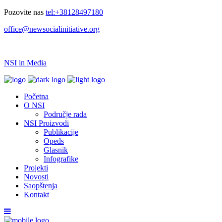
Pozovite nas
tel:+38128497180
office@newsocialinitiative.org
NSI in Media
Početna
O NSI
Područje rada
NSI Proizvodi
Publikacije
Opeds
Glasnik
Infografike
Projekti
Novosti
Saopštenja
Kontakt