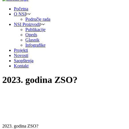
Početna
O NSI
Područje rada
NSI Proizvodi
Publikacije
Opeds
Glasnik
Infografike
Projekti
Novosti
Saopštenja
Kontakt
2023. godina ZSO?
2023. godina ZSO?