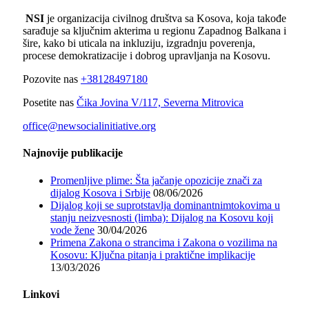
NSI
je organizacija civilnog društva sa Kosova, koja takođe
sarađuje sa ključnim akterima u regionu Zapadnog Balkana i
šire, kako bi uticala na inkluziju, izgradnju poverenja,
procese demokratizacije i dobrog upravljanja na Kosovu.
Pozovite nas
+38128497180
Posetite nas
Čika Jovina V/117, Severna Mitrovica
office@newsocialinitiative.org
Najnovije publikacije
Promenljive plime: Šta jačanje opozicije znači za
dijalog Kosova i Srbije
08/06/2026
Dijalog koji se suprotstavlja dominantnimtokovima u
stanju neizvesnosti (limba): Dijalog na Kosovu koji
vode žene
30/04/2026
Primena Zakona o strancima i Zakona o vozilima na
Kosovu: Ključna pitanja i praktične implikacije
13/03/2026
Linkovi