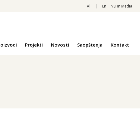
Al
En
NSI in Media
roizvodi
Projekti
Novosti
Saopštenja
Kontakt