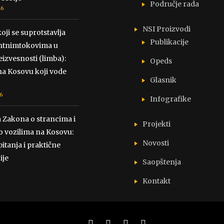
Područje rada
26
NSI Proizvodi
oji se suprotstavlja
Publikacije
tnimtokovima u
eizvesnosti (limba):
Opeds
na Kosovu koji vode
Glasnik
6
Infografike
 Zakona o strancima i
Projekti
 vozilima na Kosovu:
Novosti
pitanja i praktične
ije
Saopštenja
6
Kontakt