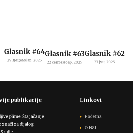
Glasnik #64
Glasnik #62
Glasnik #63
29 децембар, 2025
27 јун, 2025
22 септембар, 2025
ije publikacije
Linkovi
ive plime: Šta jačanje
Početna
e znači za dijalog
O NSI
 Srbije