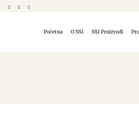
Početna
O NSI
NSI Proizvodi
Pro