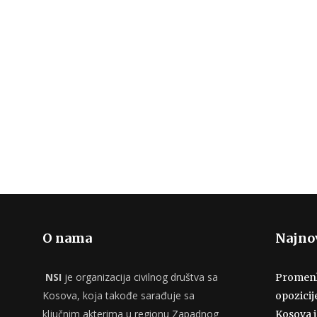
O nama
Najnov
NSI
je organizacija civilnog društva sa
Promenlj
Kosova, koja takođe sarađuje sa
opozicij
ključnim akterima u regionu Zapadnog
Kosova i