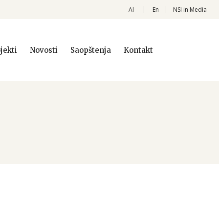
Al
En
NSI in Media
jekti
Novosti
Saopštenja
Kontakt