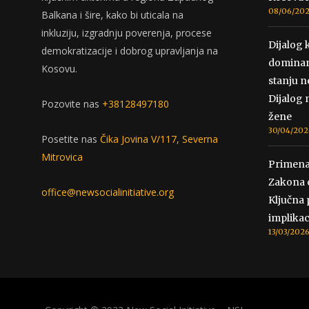
08/06/20
Balkana i šire, kako bi uticala na
inkluziju, izgradnju poverenja, procese
Dijalog k
demokratizacije i dobrog upravljanja na
dominan
Kosovu.
stanju n
Dijalog 
Pozovite nas
+38128497180
žene
30/04/202
Posetite nas
Čika Jovina V/117, Severna
Mitrovica
Primena
Zakona o
office@newsocialinitiative.org
Ključna 
implikac
13/03/202