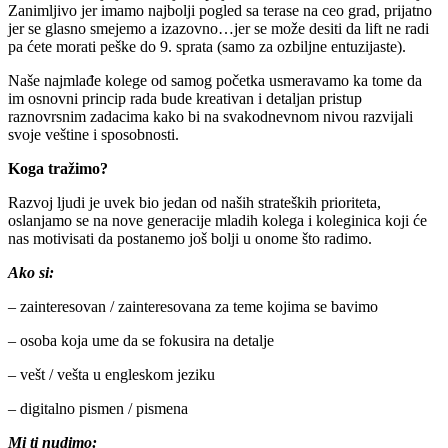
Zanimljivo jer imamo najbolji pogled sa terase na ceo grad, prijatno
jer se glasno smejemo a izazovno…jer se može desiti da lift ne radi
pa ćete morati peške do 9. sprata (samo za ozbiljne entuzijaste).
Naše najmlađe kolege od samog početka usmeravamo ka tome da
im osnovni princip rada bude kreativan i detaljan pristup
raznovrsnim zadacima kako bi na svakodnevnom nivou razvijali
svoje veštine i sposobnosti.
Koga tražimo?
Razvoj ljudi je uvek bio jedan od naših strateških prioriteta,
oslanjamo se na nove generacije mladih kolega i koleginica koji će
nas motivisati da postanemo još bolji u onome što radimo.
Ako si:
– zainteresovan / zainteresovana za teme kojima se bavimo
– osoba koja ume da se fokusira na detalje
– vešt / vešta u engleskom jeziku
– digitalno pismen / pismena
Mi ti nudimo: