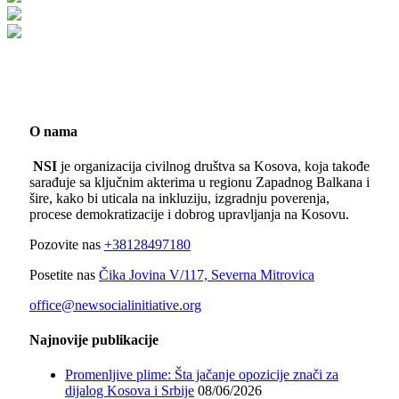
O nama
NSI
je organizacija civilnog društva sa Kosova, koja takođe
sarađuje sa ključnim akterima u regionu Zapadnog Balkana i
šire, kako bi uticala na inkluziju, izgradnju poverenja,
procese demokratizacije i dobrog upravljanja na Kosovu.
Pozovite nas
+38128497180
Posetite nas
Čika Jovina V/117, Severna Mitrovica
office@newsocialinitiative.org
Najnovije publikacije
Promenljive plime: Šta jačanje opozicije znači za
dijalog Kosova i Srbije
08/06/2026