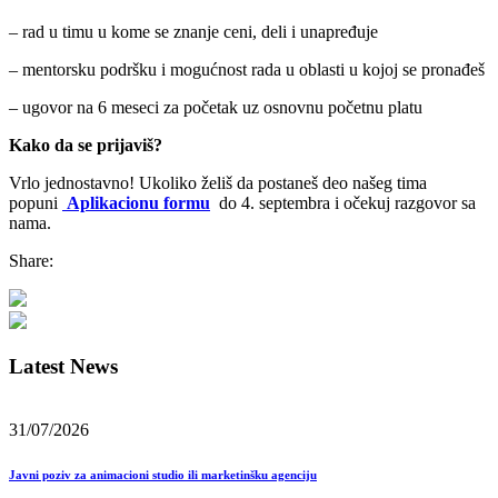
– rad u timu u kome se znanje ceni, deli i unapređuje
– mentorsku podršku i mogućnost rada u oblasti u kojoj se pronađeš
– ugovor na 6 meseci za početak uz osnovnu početnu platu
Kako da se prijaviš?
Vrlo jednostavno! Ukoliko želiš da postaneš deo našeg tima
popuni
Aplikacionu formu
do 4. septembra i očekuj razgovor sa
nama.
Share:
Latest News
31/07/2026
Javni poziv za animacioni studio ili marketinšku agenciju