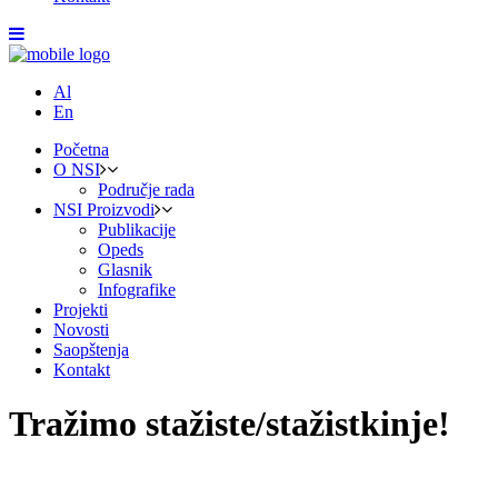
Al
En
Početna
O NSI
Područje rada
NSI Proizvodi
Publikacije
Opeds
Glasnik
Infografike
Projekti
Novosti
Saopštenja
Kontakt
Tražimo stažiste/stažistkinje!