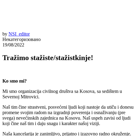
by
NSI_editor
Некатегоризовано
19/08/2022
Tražimo stažiste/stažistkinje!
Ko smo mi?
Mi smo organizacija civilnog društva sa Kosova, sa sedištem u
Severnoj Mitrovici.
Naš tim čine strastveni, posvećeni ljudi koji nastoje da utiču i donesu
promene svojim radom na izgradnji poverenja i osnaživanju (pre
svega) nevećinskih zajednica na Kosovu. Naš uspeh zavisi od ljudi
koji čine naš tim i daju snagu i karakter našoj viziji.
Naša kancelarija je zanimljivo, prijatno i izazovno radno okruženje.