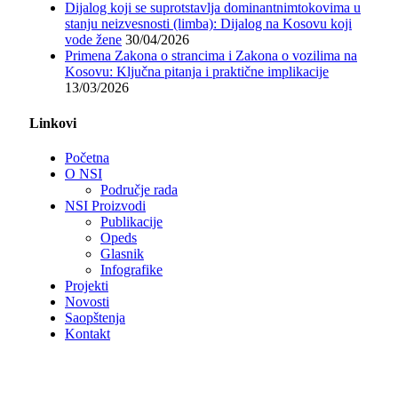
Dijalog koji se suprotstavlja dominantnimtokovima u
stanju neizvesnosti (limba): Dijalog na Kosovu koji
vode žene
30/04/2026
Primena Zakona o strancima i Zakona o vozilima na
Kosovu: Ključna pitanja i praktične implikacije
13/03/2026
Linkovi
Početna
O NSI
Područje rada
NSI Proizvodi
Publikacije
Opeds
Glasnik
Infografike
Projekti
Novosti
Saopštenja
Kontakt