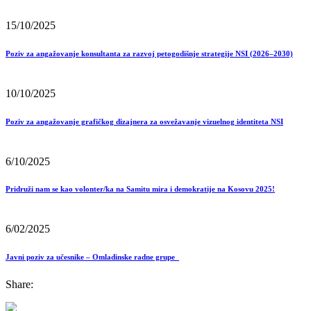
15/10/2025
Poziv za angažovanje konsultanta za razvoj petogodišnje strategije NSI (2026–2030)
10/10/2025
Poziv za angažovanje grafičkog dizajnera za osvežavanje vizuelnog identiteta NSI
6/10/2025
Pridruži nam se kao volonter/ka na Samitu mira i demokratije na Kosovu 2025!
6/02/2025
Javni poziv za učesnike – Omladinske radne grupe
Share: