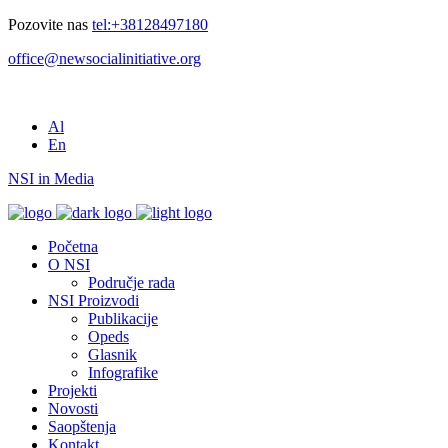
Pozovite nas
tel:+38128497180
office@newsocialinitiative.org
Al
En
NSI in Media
Početna
O NSI
Područje rada
NSI Proizvodi
Publikacije
Opeds
Glasnik
Infografike
Projekti
Novosti
Saopštenja
Kontakt