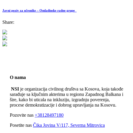
Javni poziv za učesnike – Omladinske radne grupe
Share:
O nama
NSI
je organizacija civilnog društva sa Kosova, koja takođe
sarađuje sa ključnim akterima u regionu Zapadnog Balkana i
šire, kako bi uticala na inkluziju, izgradnju poverenja,
procese demokratizacije i dobrog upravljanja na Kosovu.
Pozovite nas
+38128497180
Posetite nas
Čika Jovina V/117, Severna Mitrovica