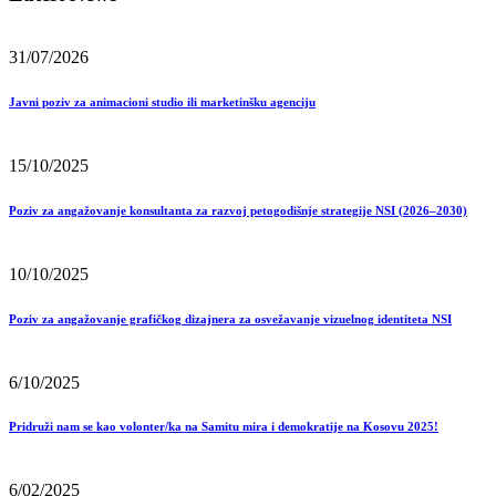
31/07/2026
Javni poziv za animacioni studio ili marketinšku agenciju
15/10/2025
Poziv za angažovanje konsultanta za razvoj petogodišnje strategije NSI (2026–2030)
10/10/2025
Poziv za angažovanje grafičkog dizajnera za osvežavanje vizuelnog identiteta NSI
6/10/2025
Pridruži nam se kao volonter/ka na Samitu mira i demokratije na Kosovu 2025!
6/02/2025