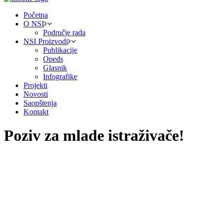
Početna
O NSI
Područje rada
NSI Proizvodi
Publikacije
Opeds
Glasnik
Infografike
Projekti
Novosti
Saopštenja
Kontakt
Poziv za mlade istraživače!