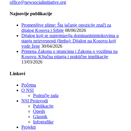
office@newsocialinitiative.org
Najnovije publikacije
Promenljive plime: Šta jačanje opozicije znači za
dijalog Kosova i Srbije
08/06/2026
Dijalog koji se suprotstavlja dominantnimtokovima u
stanju neizvesnosti (limba): Dijalog na Kosovu koji
vode žene
30/04/2026
Primena Zakona o strancima i Zakona o vozilima na
Kosovu: Ključna pitanja i praktične implikacije
13/03/2026
Linkovi
Početna
O NSI
Područje rada
NSI Proizvodi
Publikacije
Opeds
Glasnik
Infografike
Projekti