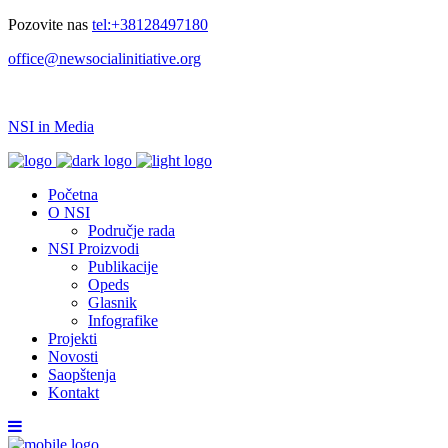
Pozovite nas
tel:+38128497180
office@newsocialinitiative.org
NSI in Media
Početna
O NSI
Područje rada
NSI Proizvodi
Publikacije
Opeds
Glasnik
Infografike
Projekti
Novosti
Saopštenja
Kontakt