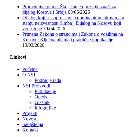
Promenljive plime: Šta jačanje opozicije znači za
dijalog Kosova i Srbije
08/06/2026
Dijalog koji se suprotstavlja dominantnimtokovima u
stanju neizvesnosti (limba): Dijalog na Kosovu koji
vode žene
30/04/2026
Primena Zakona o strancima i Zakona o vozilima na
Kosovu: Ključna pitanja i praktične implikacije
13/03/2026
Linkovi
Početna
O NSI
Područje rada
NSI Proizvodi
Publikacije
Opeds
Glasnik
Infografike
Projekti
Novosti
Saopštenja
Kontakt