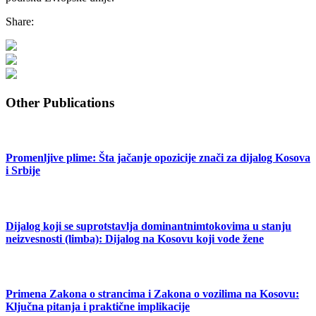
Share:
Other Publications
Promenljive plime: Šta jačanje opozicije znači za dijalog Kosova
i Srbije
Dijalog koji se suprotstavlja dominantnimtokovima u stanju
neizvesnosti (limba): Dijalog na Kosovu koji vode žene
Primena Zakona o strancima i Zakona o vozilima na Kosovu:
Ključna pitanja i praktične implikacije