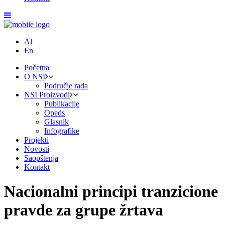
Al
En
Početna
O NSI
Područje rada
NSI Proizvodi
Publikacije
Opeds
Glasnik
Infografike
Projekti
Novosti
Saopštenja
Kontakt
Nacionalni principi tranzicione
pravde za grupe žrtava