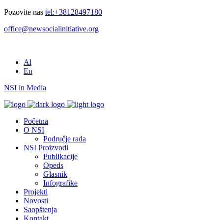
Pozovite nas
tel:+38128497180
office@newsocialinitiative.org
Al
En
NSI in Media
Početna
O NSI
Područje rada
NSI Proizvodi
Publikacije
Opeds
Glasnik
Infografike
Projekti
Novosti
Saopštenja
Kontakt