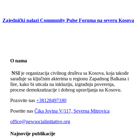
Zajednički nalazi Community Pulse Foruma na severu Kosova
O nama
NSI
je organizacija civilnog društva sa Kosova, koja takođe
sarađuje sa ključnim akterima u regionu Zapadnog Balkana i
šire, kako bi uticala na inkluziju, izgradnju poverenja,
procese demokratizacije i dobrog upravljanja na Kosovu.
Pozovite nas
+38128497180
Posetite nas
Čika Jovina V/117, Severna Mitrovica
office@newsocialinitiative.org
Najnovije publikacije