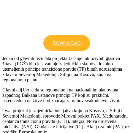
DOWNLOAD
Jedan od glavnih rezultata projekta Jačanje inkluzivnih glasova
žrtava (JIGŽ) bilo je stvaranje zajedničkih skupova lokalno
utemeljenih principa tranzicione pravde (TP) bitnih udruženjima
žrtava u Severnoj Makedoniji, Srbiji i na Kosovu, kao i na
regionalnom planu.
Glavni cilj bio je da se regionalno i na nacionalnim planovima
zapadnog Balkana ustanove principi TP koji su praktični,
usredsređeni na žrtve i od značaja za njihov svakodnevni život.
Ovaj projekat je zajednička inicijativa koju na Kosovu, u Srbiji i
Severnoj Makedoniji sprovode Mirovni pokret PAX, Međunarodni
centar za tranzicionu pravdu (ICTJ), Integra, Nova društvena
inicijativa (NSI), Građanske inicijative (CI) i Akcija za mir (PA ), uz
podršku Evropske unije.